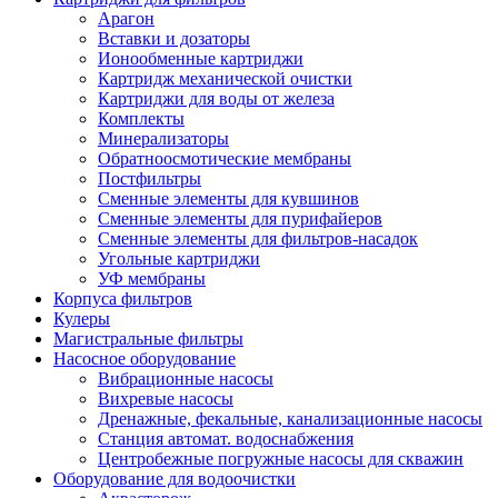
Арагон
Вставки и дозаторы
Ионообменные картриджи
Картридж механической очистки
Картриджи для воды от железа
Комплекты
Минерализаторы
Обратноосмотические мембраны
Постфильтры
Сменные элементы для кувшинов
Сменные элементы для пурифайеров
Сменные элементы для фильтров-насадок
Угольные картриджи
УФ мембраны
Корпуса фильтров
Кулеры
Магистральные фильтры
Насосное оборудование
Вибрационные насосы
Вихревые насосы
Дренажные, фекальные, канализационные насосы
Станция автомат. водоснабжения
Центробежные погружные насосы для скважин
Оборудование для водоочистки