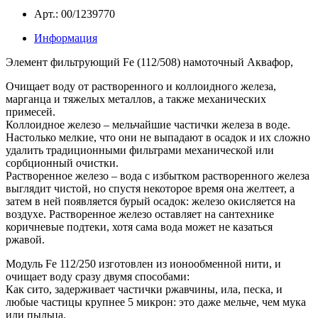
Арт.: 00/1239770
Информация
Элемент фильтрующий Fe (112/508) намоточный Аквафор,
Очищает воду от растворенного и коллоидного железа,
марганца и тяжелых металлов, а также механических
примесей.
Коллоидное железо – мельчайшие частички железа в воде.
Настолько мелкие, что они не выпадают в осадок и их сложно
удалить традиционными фильтрами механической или
сорбционный очистки.
Растворенное железо – вода с избытком растворенного железа
выглядит чистой, но спустя некоторое время она желтеет, а
затем в ней появляется бурый осадок: железо окисляется на
воздухе. Растворенное железо оставляет на сантехнике
коричневые подтеки, хотя сама вода может не казаться
ржавой.
Модуль Fe 112/250 изготовлен из ионообменной нити, и
очищает воду сразу двумя способами:
Как сито, задерживает частички ржавчины, ила, песка, и
любые частицы крупнее 5 микрон: это даже мельче, чем мука
или пыльца.