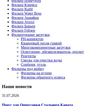
Фильтр Honeywell
Фильтр Kinetico
Фильтр Raifil
Фильтр Water Boss
Фильтр Аквафор
Фильтр Атолл
Фильтр Барьер
Фильтр Гейзер
Фильтрующие загрузки
PH-корректор
Кварцевый песок,гравий
Многокомпонентные загрузки
Осветление, обезжелезиватель, цеолит
Реагенты
Смолы для очистки воды
Сорбция, уголь
Фильтры под мойку
Фильтры на кухню
Фильтры обратного осмоса
Наши новости
31.07.2026
Пресс для Опрессовки Стального Каната