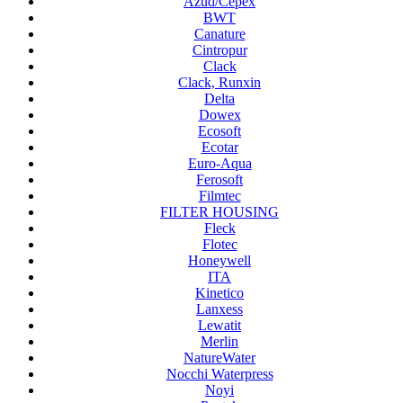
Azud/Cepex
BWT
Canature
Cintropur
Clack
Clack, Runxin
Delta
Dowex
Ecosoft
Ecotar
Euro-Aqua
Ferosoft
Filmtec
FILTER HOUSING
Fleck
Flotec
Honeywell
ITA
Kinetico
Lanxess
Lewatit
Merlin
NatureWater
Nocchi Waterpress
Noyi