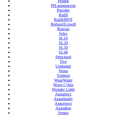
Pentek
PH-корректор
Purolite
Raifil
Raifil/BFH
Robust/Ecosoft
Runxin
Seko
SL10
SL20
SL30
SL40
Structural
Tive
Unipump
Venta
Vontron
WaseWater
Wave Cyber
Wonder Light
Аквабосс
Аквабрайт
Акватрол
Аквафор
Атмос