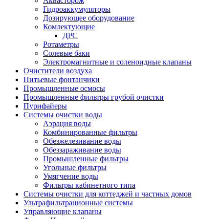
Аквасторож
Гидроаккумуляторы
Дозирующее оборудование
Комлектующие
ДРС
Ротаметры
Солевые баки
Электромагнитные и соленоидные клапаны
Очистители воздуха
Питьевые фонтанчики
Промышленные осмосы
Промышленные фильтры грубой очистки
Пурифайеры
Системы очистки воды
Аэрация воды
Комбинированные фильтры
Обезжелезивание воды
Обеззараживание воды
Промышленные фильтры
Угольные фильтры
Умягчение воды
Фильтры кабинетного типа
Системы очистки для коттеджей и частных домов
Ультрафильтрационные системы
Управляющие клапаны