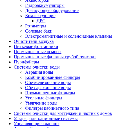
Аквасторож
Гидроаккумуляторы
Дозирующее оборудование
Комлектующие
ДРС
Ротаметры
Солевые баки
Электромагнитные и соленоидные клапаны
Очистители воздуха
Питьевые фонтанчики
Промышленные осмосы
Промышленные фильтры грубой очистки
Пурифайеры
Системы очистки воды
Аэрация воды
Комбинированные фильтры
Обезжелезивание воды
Обеззараживание воды
Промышленные фильтры
Угольные фильтры
Умягчение воды
Фильтры кабинетного типа
Системы очистки для коттеджей и частных домов
Ультрафильтрационные системы
Управляющие клапаны