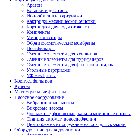
Арагон
Вставки и дозаторы
Ионообменные картриджи
Картридж механической очистки
Картриджи для воды от железа
Комплекты
Минерализаторы
Обратноосмотические мембраны
Постфильтры
Сменные элементы для кувшинов
Сменные элементы для пурифайеров
Сменные элементы для фильтров-насадок
Угольные картриджи
УФ мембраны
Корпуса фильтров
Кулеры
Магистральные фильтры
Насосное оборудование
Вибрационные насосы
Вихревые насосы
Дренажные, фекальные, канализационные насосы
Станция автомат. водоснабжения
Центробежные погружные насосы для скважин
Оборудование для водоочистки