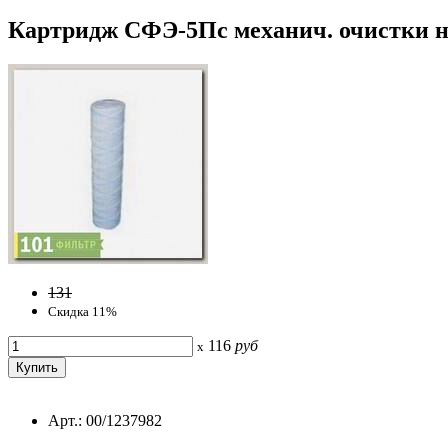
Картридж СФЭ-5Пс механич. очистки нит
131
Скидка 11%
116
руб
x
Арт.: 00/1237982