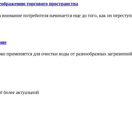
еображению торгового пространства
внимание потребителя начинается еще до того, как он переступ
ние
око применяется для очистки воды от разнообразных загрязнени
ё более актуальной