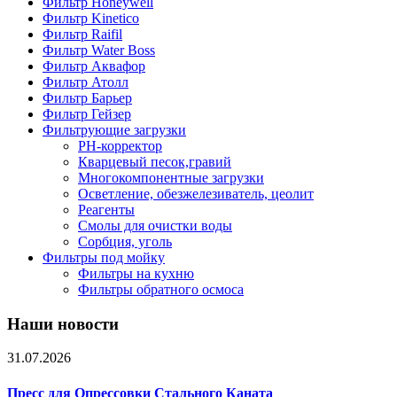
Фильтр Honeywell
Фильтр Kinetico
Фильтр Raifil
Фильтр Water Boss
Фильтр Аквафор
Фильтр Атолл
Фильтр Барьер
Фильтр Гейзер
Фильтрующие загрузки
PH-корректор
Кварцевый песок,гравий
Многокомпонентные загрузки
Осветление, обезжелезиватель, цеолит
Реагенты
Смолы для очистки воды
Сорбция, уголь
Фильтры под мойку
Фильтры на кухню
Фильтры обратного осмоса
Наши новости
31.07.2026
Пресс для Опрессовки Стального Каната