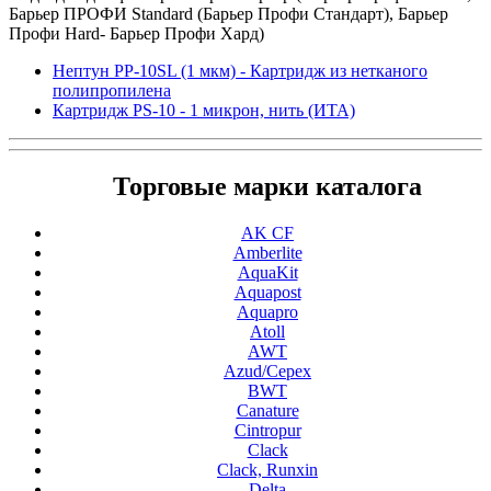
Барьер ПРОФИ Standard (Барьер Профи Стандарт),
Барьер
Профи Hard- Барьер Профи Хард
)
Нептун PP-10SL (1 мкм) - Картридж из нетканого
полипропилена
Картридж PS-10 - 1 микрон, нить (ИТА)
Торговые марки каталога
AK CF
Amberlite
AquaKit
Aquapost
Aquapro
Atoll
AWT
Azud/Cepex
BWT
Canature
Cintropur
Clack
Clack, Runxin
Delta