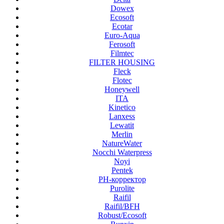
Dowex
Ecosoft
Ecotar
Euro-Aqua
Ferosoft
Filmtec
FILTER HOUSING
Fleck
Flotec
Honeywell
ITA
Kinetico
Lanxess
Lewatit
Merlin
NatureWater
Nocchi Waterpress
Noyi
Pentek
PH-корректор
Purolite
Raifil
Raifil/BFH
Robust/Ecosoft