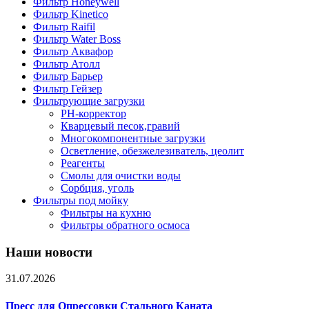
Фильтр Honeywell
Фильтр Kinetico
Фильтр Raifil
Фильтр Water Boss
Фильтр Аквафор
Фильтр Атолл
Фильтр Барьер
Фильтр Гейзер
Фильтрующие загрузки
PH-корректор
Кварцевый песок,гравий
Многокомпонентные загрузки
Осветление, обезжелезиватель, цеолит
Реагенты
Смолы для очистки воды
Сорбция, уголь
Фильтры под мойку
Фильтры на кухню
Фильтры обратного осмоса
Наши новости
31.07.2026
Пресс для Опрессовки Стального Каната