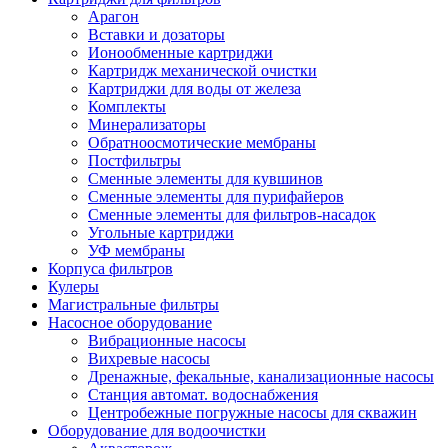
Арагон
Вставки и дозаторы
Ионообменные картриджи
Картридж механической очистки
Картриджи для воды от железа
Комплекты
Минерализаторы
Обратноосмотические мембраны
Постфильтры
Сменные элементы для кувшинов
Сменные элементы для пурифайеров
Сменные элементы для фильтров-насадок
Угольные картриджи
УФ мембраны
Корпуса фильтров
Кулеры
Магистральные фильтры
Насосное оборудование
Вибрационные насосы
Вихревые насосы
Дренажные, фекальные, канализационные насосы
Станция автомат. водоснабжения
Центробежные погружные насосы для скважин
Оборудование для водоочистки