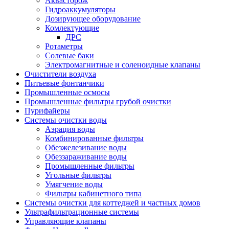
Аквасторож
Гидроаккумуляторы
Дозирующее оборудование
Комлектующие
ДРС
Ротаметры
Солевые баки
Электромагнитные и соленоидные клапаны
Очистители воздуха
Питьевые фонтанчики
Промышленные осмосы
Промышленные фильтры грубой очистки
Пурифайеры
Системы очистки воды
Аэрация воды
Комбинированные фильтры
Обезжелезивание воды
Обеззараживание воды
Промышленные фильтры
Угольные фильтры
Умягчение воды
Фильтры кабинетного типа
Системы очистки для коттеджей и частных домов
Ультрафильтрационные системы
Управляющие клапаны