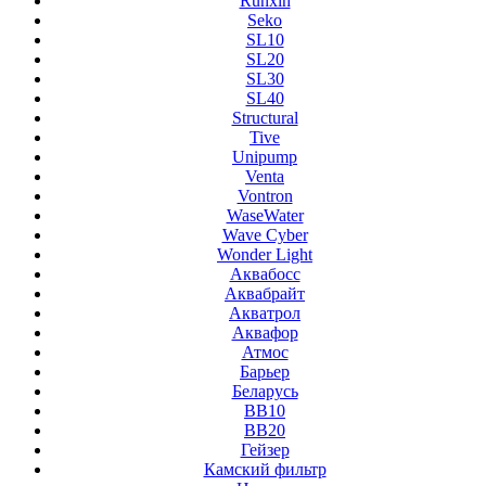
Runxin
Seko
SL10
SL20
SL30
SL40
Structural
Tive
Unipump
Venta
Vontron
WaseWater
Wave Cyber
Wonder Light
Аквабосс
Аквабрайт
Акватрол
Аквафор
Атмос
Барьер
Беларусь
ВВ10
ВВ20
Гейзер
Камский фильтр