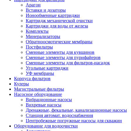
Арагон
Вставки и дозаторы
Ионообменные картриджи
Картридж механической очистки
Картриджи для воды от железа
Комплекты
Минерализаторы
Обратноосмотические мембраны
Постфильтры
Сменные элементы для кувшинов
Сменные элементы для пурифайеров
Сменные элементы для фильтров-насадок
Угольные картриджи
УФ мембраны
Корпуса фильтров
Кулеры
Магистральные фильтры
Насосное оборудование
Вибрационные насосы
Вихревые насосы
Дренажные, фекальные, канализационные насосы
Станция автомат. водоснабжения
Центробежные погружные насосы для скважин
Оборудование для водоочистки