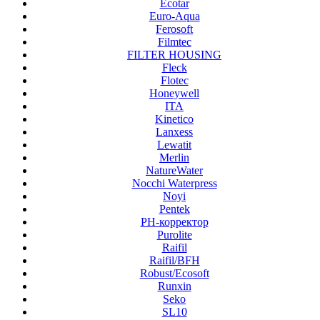
Ecotar
Euro-Aqua
Ferosoft
Filmtec
FILTER HOUSING
Fleck
Flotec
Honeywell
ITA
Kinetico
Lanxess
Lewatit
Merlin
NatureWater
Nocchi Waterpress
Noyi
Pentek
PH-корректор
Purolite
Raifil
Raifil/BFH
Robust/Ecosoft
Runxin
Seko
SL10