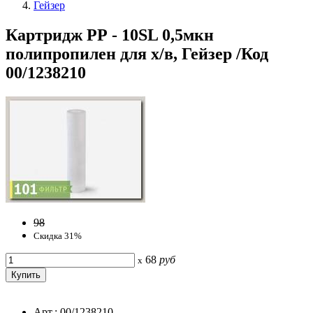
Гейзер
Картридж РР - 10SL 0,5мкн
полипропилен для х/в, Гейзер /Код
00/1238210
98
Скидка 31%
68
руб
x
Арт.: 00/1238210