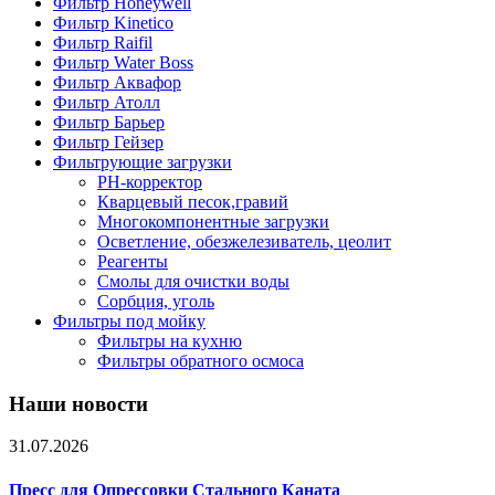
Фильтр Honeywell
Фильтр Kinetico
Фильтр Raifil
Фильтр Water Boss
Фильтр Аквафор
Фильтр Атолл
Фильтр Барьер
Фильтр Гейзер
Фильтрующие загрузки
PH-корректор
Кварцевый песок,гравий
Многокомпонентные загрузки
Осветление, обезжелезиватель, цеолит
Реагенты
Смолы для очистки воды
Сорбция, уголь
Фильтры под мойку
Фильтры на кухню
Фильтры обратного осмоса
Наши новости
31.07.2026
Пресс для Опрессовки Стального Каната