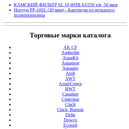
КАМСКИЙ ФИЛЬТР SL 10 ФПВ 63/250 х/в, 50 мкм
Нептун PP-10SL (20 мкм) - Картридж из нетканого
полипропилена
Торговые марки каталога
AK CF
Amberlite
AquaKit
Aquapost
Aquapro
Atoll
AWT
Azud/Cepex
BWT
Canature
Cintropur
Clack
Clack, Runxin
Delta
Dowex
Ecosoft