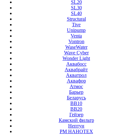
SL20
SL30
SL40
Structural
Tive
Unipump
Venta
Vontron
WaseWater
Wave Cyber
Wonder Light
Аквабосс
Аквабрайт
Акватрол
Аквафор
Атмос
Барьер
Беларусь
ВВ10
ВВ20
Гейзер
Камский фильтр
Нептун
РМ НАНОТЕХ