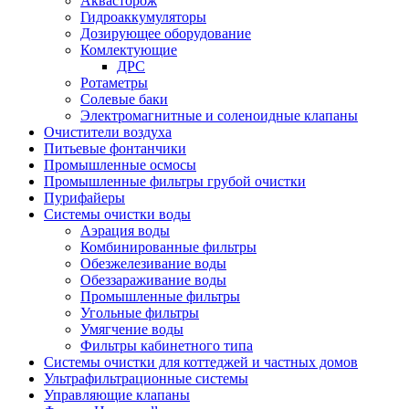
Аквасторож
Гидроаккумуляторы
Дозирующее оборудование
Комлектующие
ДРС
Ротаметры
Солевые баки
Электромагнитные и соленоидные клапаны
Очистители воздуха
Питьевые фонтанчики
Промышленные осмосы
Промышленные фильтры грубой очистки
Пурифайеры
Системы очистки воды
Аэрация воды
Комбинированные фильтры
Обезжелезивание воды
Обеззараживание воды
Промышленные фильтры
Угольные фильтры
Умягчение воды
Фильтры кабинетного типа
Системы очистки для коттеджей и частных домов
Ультрафильтрационные системы
Управляющие клапаны