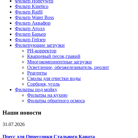
Фильтр Honeywell
Фильтр Kinetico
Фильтр Raifil
Фильтр Water Boss
Фильтр Аквафор
Фильтр Атолл
Фильтр Барьер
Фильтр Гейзер
Фильтрующие загрузки
PH-корректор
Кварцевый песок,гравий
Многокомпонентные загрузки
Осветление, обезжелезиватель, цеолит
Реагенты
Смолы для очистки воды
Сорбция, уголь
Фильтры под мойку
Фильтры на кухню
Фильтры обратного осмоса
Наши новости
31.07.2026
Пресс для Опрессовки Стального Каната