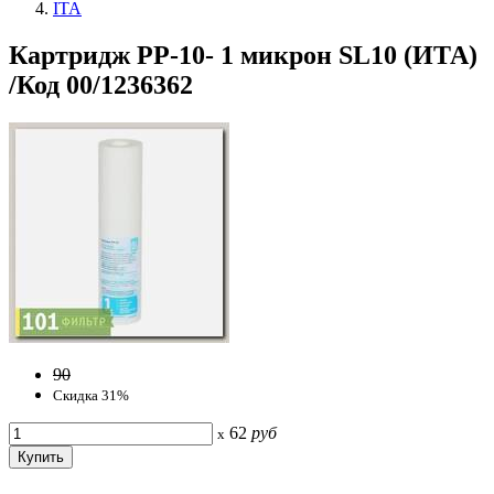
ITA
Картридж PP-10- 1 микрон SL10 (ИТА)
/Код 00/1236362
90
Скидка 31%
62
руб
x