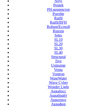
Noyi
Pentek
PH-корректор
Purolite
Raifil
Raifil/BFH
Robust/Ecosoft
Runxin
Seko
SL10
SL20
SL30
SL40
Structural
Tive
Unipump
Venta
Vontron
WaseWater
Wave Cyber
Wonder Light
Аквабосс
Аквабрайт
Акватрол
Аквафор