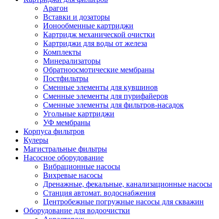
Арагон
Вставки и дозаторы
Ионообменные картриджи
Картридж механической очистки
Картриджи для воды от железа
Комплекты
Минерализаторы
Обратноосмотические мембраны
Постфильтры
Сменные элементы для кувшинов
Сменные элементы для пурифайеров
Сменные элементы для фильтров-насадок
Угольные картриджи
УФ мембраны
Корпуса фильтров
Кулеры
Магистральные фильтры
Насосное оборудование
Вибрационные насосы
Вихревые насосы
Дренажные, фекальные, канализационные насосы
Станция автомат. водоснабжения
Центробежные погружные насосы для скважин
Оборудование для водоочистки