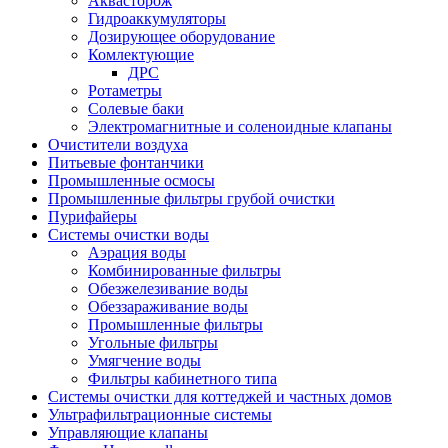
Аквасторож
Гидроаккумуляторы
Дозирующее оборудование
Комлектующие
ДРС
Ротаметры
Солевые баки
Электромагнитные и соленоидные клапаны
Очистители воздуха
Питьевые фонтанчики
Промышленные осмосы
Промышленные фильтры грубой очистки
Пурифайеры
Системы очистки воды
Аэрация воды
Комбинированные фильтры
Обезжелезивание воды
Обеззараживание воды
Промышленные фильтры
Угольные фильтры
Умягчение воды
Фильтры кабинетного типа
Системы очистки для коттеджей и частных домов
Ультрафильтрационные системы
Управляющие клапаны