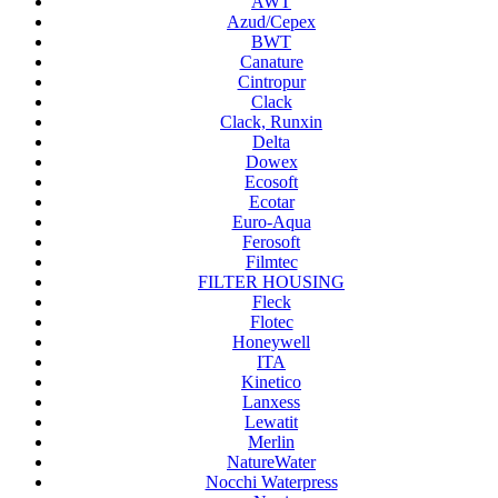
AWT
Azud/Cepex
BWT
Canature
Cintropur
Clack
Clack, Runxin
Delta
Dowex
Ecosoft
Ecotar
Euro-Aqua
Ferosoft
Filmtec
FILTER HOUSING
Fleck
Flotec
Honeywell
ITA
Kinetico
Lanxess
Lewatit
Merlin
NatureWater
Nocchi Waterpress