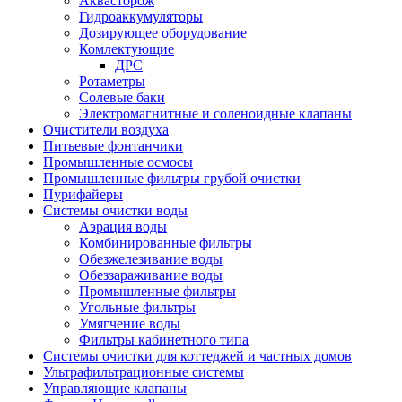
Аквасторож
Гидроаккумуляторы
Дозирующее оборудование
Комлектующие
ДРС
Ротаметры
Солевые баки
Электромагнитные и соленоидные клапаны
Очистители воздуха
Питьевые фонтанчики
Промышленные осмосы
Промышленные фильтры грубой очистки
Пурифайеры
Системы очистки воды
Аэрация воды
Комбинированные фильтры
Обезжелезивание воды
Обеззараживание воды
Промышленные фильтры
Угольные фильтры
Умягчение воды
Фильтры кабинетного типа
Системы очистки для коттеджей и частных домов
Ультрафильтрационные системы
Управляющие клапаны