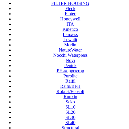
FILTER HOUSING
Fleck
Flotec
Honeywell
ITA
Kinetico
Lanxess
Lewatit
Merlin
NatureWater
Nocchi Waterpress
Noyi
Pentek
PH-корректор
Purolite
Raifil
Raifil/BFH
Robust/Ecosoft
Runxin
Seko
SL10
SL20
SL30
SL40
Structural