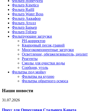
Фильтр Honeywell
Фильтр Kinetico
Фильтр Raifil
Фильтр Water Boss
Фильтр Аквафор
Фильтр Атолл
Фильтр Барьер
Фильтр Гейзер
Фильтрующие загрузки
PH-корректор
Кварцевый песок,гравий
Многокомпонентные загрузки
Осветление, обезжелезиватель, цеолит
Реагенты
Смолы для очистки воды
Сорбция, уголь
Фильтры под мойку
Фильтры на кухню
Фильтры обратного осмоса
Наши новости
31.07.2026
Пресс для Опрессовки Стального Каната