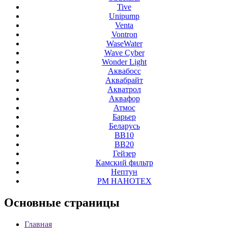
Tive
Unipump
Venta
Vontron
WaseWater
Wave Cyber
Wonder Light
Аквабосс
Аквабрайт
Акватрол
Аквафор
Атмос
Барьер
Беларусь
ВВ10
ВВ20
Гейзер
Камский фильтр
Нептун
РМ НАНОТЕХ
Основные
страницы
Главная