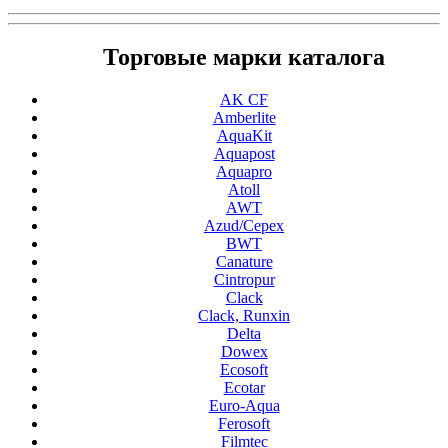
Торговые марки каталога
AK CF
Amberlite
AquaKit
Aquapost
Aquapro
Atoll
AWT
Azud/Cepex
BWT
Canature
Cintropur
Clack
Clack, Runxin
Delta
Dowex
Ecosoft
Ecotar
Euro-Aqua
Ferosoft
Filmtec