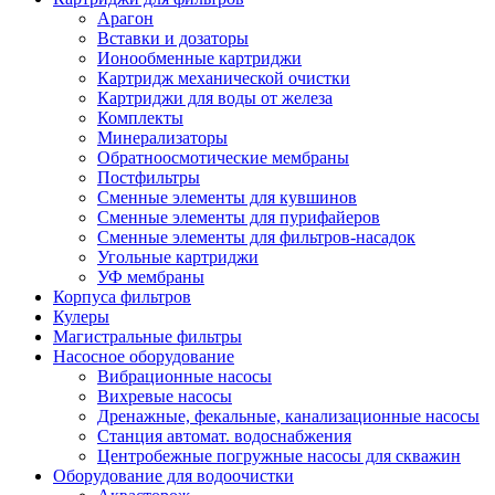
Арагон
Вставки и дозаторы
Ионообменные картриджи
Картридж механической очистки
Картриджи для воды от железа
Комплекты
Минерализаторы
Обратноосмотические мембраны
Постфильтры
Сменные элементы для кувшинов
Сменные элементы для пурифайеров
Сменные элементы для фильтров-насадок
Угольные картриджи
УФ мембраны
Корпуса фильтров
Кулеры
Магистральные фильтры
Насосное оборудование
Вибрационные насосы
Вихревые насосы
Дренажные, фекальные, канализационные насосы
Станция автомат. водоснабжения
Центробежные погружные насосы для скважин
Оборудование для водоочистки