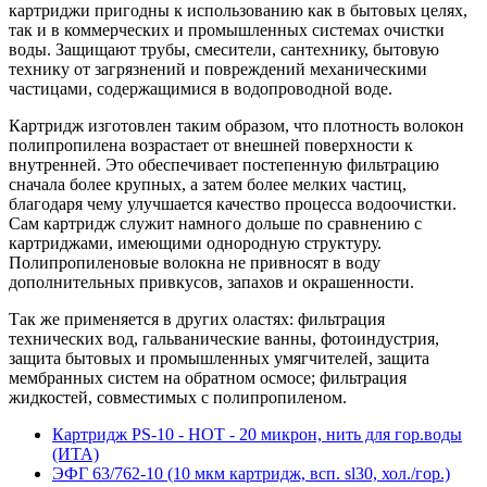
картриджи пригодны к использованию как в бытовых целях,
так и в коммерческих и промышленных системах очистки
воды. Защищают трубы, смесители, сантехнику, бытовую
технику от загрязнений и повреждений механическими
частицами, содержащимися в водопроводной воде.
Картридж изготовлен таким образом, что плотность волокон
полипропилена возрастает от внешней поверхности к
внутренней. Это обеспечивает постепенную фильтрацию
сначала более крупных, а затем более мелких частиц,
благодаря чему улучшается качество процесса водоочистки.
Сам картридж служит намного дольше по сравнению с
картриджами, имеющими однородную структуру.
Полипропиленовые волокна не привносят в воду
дополнительных привкусов, запахов и окрашенности.
Так же применяется в других оластях: фильтрация
технических вод, гальванические ванны, фотоиндустрия,
защита бытовых и промышленных умягчителей, защита
мембранных систем на обратном осмосе; фильтрация
жидкостей, совместимых с полипропиленом.
Картридж PS-10 - НОТ - 20 микрон, нить для гор.воды
(ИТА)
ЭФГ 63/762-10 (10 мкм картридж, всп. sl30, хол./гор.)