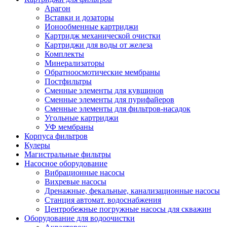
Арагон
Вставки и дозаторы
Ионообменные картриджи
Картридж механической очистки
Картриджи для воды от железа
Комплекты
Минерализаторы
Обратноосмотические мембраны
Постфильтры
Сменные элементы для кувшинов
Сменные элементы для пурифайеров
Сменные элементы для фильтров-насадок
Угольные картриджи
УФ мембраны
Корпуса фильтров
Кулеры
Магистральные фильтры
Насосное оборудование
Вибрационные насосы
Вихревые насосы
Дренажные, фекальные, канализационные насосы
Станция автомат. водоснабжения
Центробежные погружные насосы для скважин
Оборудование для водоочистки