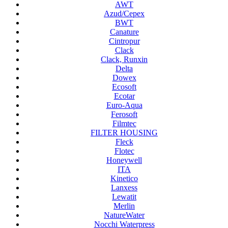
AWT
Azud/Cepex
BWT
Canature
Cintropur
Clack
Clack, Runxin
Delta
Dowex
Ecosoft
Ecotar
Euro-Aqua
Ferosoft
Filmtec
FILTER HOUSING
Fleck
Flotec
Honeywell
ITA
Kinetico
Lanxess
Lewatit
Merlin
NatureWater
Nocchi Waterpress