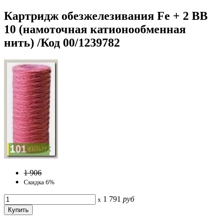
Картридж обезжелезивания Fe + 2 ВВ
10 (намоточная катионообменная
нить) /Код 00/1239782
1 906
Скидка 6%
1 791
руб
x