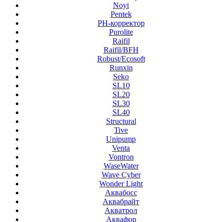
Noyi
Pentek
PH-корректор
Purolite
Raifil
Raifil/BFH
Robust/Ecosoft
Runxin
Seko
SL10
SL20
SL30
SL40
Structural
Tive
Unipump
Venta
Vontron
WaseWater
Wave Cyber
Wonder Light
Аквабосс
Аквабрайт
Акватрол
Аквафор