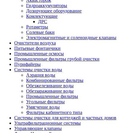
Аквасторож
Гидроаккумуляторы
Дозирующее оборудование
Комлектующие
ДРС
Ротаметры
Солевые баки
Электромагнитные и соленоидные клапаны
Очистители воздуха
Питьевые фонтанчики
Промышленные осмосы
Промышленные фильтры грубой очистки
Пурифайеры
Системы очистки воды
Аэрация воды
Комбинированные фильтры
Обезжелезивание воды
Обеззараживание воды
Промышленные фильтры
Угольные фильтры
Умягчение воды
Фильтры кабинетного типа
Системы очистки для коттеджей и частных домов
Ультрафильтрационные системы
Управляющие клапаны