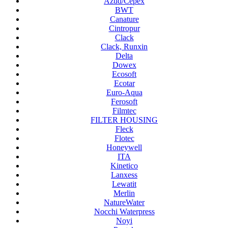
Azud/Cepex
BWT
Canature
Cintropur
Clack
Clack, Runxin
Delta
Dowex
Ecosoft
Ecotar
Euro-Aqua
Ferosoft
Filmtec
FILTER HOUSING
Fleck
Flotec
Honeywell
ITA
Kinetico
Lanxess
Lewatit
Merlin
NatureWater
Nocchi Waterpress
Noyi