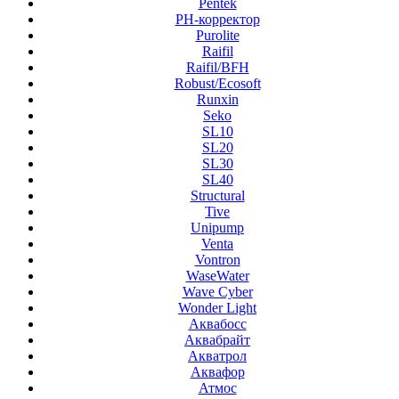
Pentek
PH-корректор
Purolite
Raifil
Raifil/BFH
Robust/Ecosoft
Runxin
Seko
SL10
SL20
SL30
SL40
Structural
Tive
Unipump
Venta
Vontron
WaseWater
Wave Cyber
Wonder Light
Аквабосс
Аквабрайт
Акватрол
Аквафор
Атмос