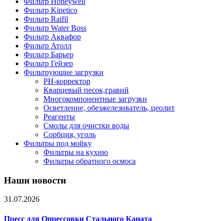
Фильтр Honeywell
Фильтр Kinetico
Фильтр Raifil
Фильтр Water Boss
Фильтр Аквафор
Фильтр Атолл
Фильтр Барьер
Фильтр Гейзер
Фильтрующие загрузки
PH-корректор
Кварцевый песок,гравий
Многокомпонентные загрузки
Осветление, обезжелезиватель, цеолит
Реагенты
Смолы для очистки воды
Сорбция, уголь
Фильтры под мойку
Фильтры на кухню
Фильтры обратного осмоса
Наши новости
31.07.2026
Пресс для Опрессовки Стального Каната