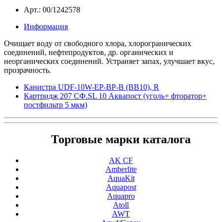
Арт.: 00/1242578
Информация
Очищает воду от свободного хлора, хлорогранических
соединений, нефтепродуктов, др. органических и
неорганических соединений. Устраняет запах, улучшает вкус,
прозрачность.
Канистра UDF-10W-EР-BP-B (ВВ10), R
Картридж 207 СФ.SL 10 Аквапост (уголь+ фторатор+
постфильтр 5 мкм)
Торговые марки каталога
AK CF
Amberlite
AquaKit
Aquapost
Aquapro
Atoll
AWT