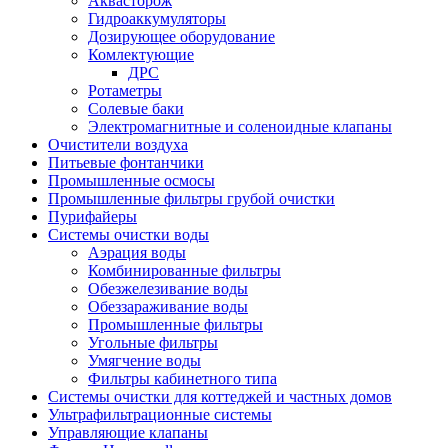
Аквасторож
Гидроаккумуляторы
Дозирующее оборудование
Комлектующие
ДРС
Ротаметры
Солевые баки
Электромагнитные и соленоидные клапаны
Очистители воздуха
Питьевые фонтанчики
Промышленные осмосы
Промышленные фильтры грубой очистки
Пурифайеры
Системы очистки воды
Аэрация воды
Комбинированные фильтры
Обезжелезивание воды
Обеззараживание воды
Промышленные фильтры
Угольные фильтры
Умягчение воды
Фильтры кабинетного типа
Системы очистки для коттеджей и частных домов
Ультрафильтрационные системы
Управляющие клапаны