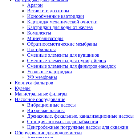
Арагон
Вставки и дозаторы
Ионообменные картриджи
Картридж механической очистки
Картриджи для воды от железа
Комплекты
Минерализаторы
Обратноосмотические мембраны
Постфильтры
Сменные элементы для кувшинов
Сменные элементы для пурифайеров
Сменные элементы для фильтров-насадок
Угольные картриджи
УФ мембраны
Корпуса фильтров
Кулеры
Магистральные фильтры
Насосное оборудование
Вибрационные насосы
Вихревые насосы
Дренажные, фекальные, канализационные насосы
Станция автомат. водоснабжения
Центробежные погружные насосы для скважин
Оборудование для водоочистки