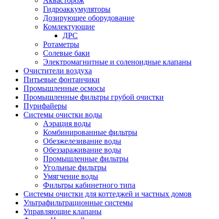
Аквасторож
Гидроаккумуляторы
Дозирующее оборудование
Комлектующие
ДРС
Ротаметры
Солевые баки
Электромагнитные и соленоидные клапаны
Очистители воздуха
Питьевые фонтанчики
Промышленные осмосы
Промышленные фильтры грубой очистки
Пурифайеры
Системы очистки воды
Аэрация воды
Комбинированные фильтры
Обезжелезивание воды
Обеззараживание воды
Промышленные фильтры
Угольные фильтры
Умягчение воды
Фильтры кабинетного типа
Системы очистки для коттеджей и частных домов
Ультрафильтрационные системы
Управляющие клапаны