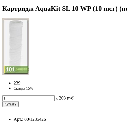
Картридж AquaKit SL 10 WP (10 mcr) (п
239
Скидка 15%
203
руб
x
Арт.: 00/1235426