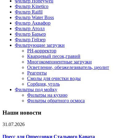
Фильтр Honeywell
Фильтр Kinetico
Фильтр Raifil
Фильтр Water Boss
Фильтр Аквафор
Фильтр Атолл
Фильтр Барьер
Фильтр Гейзер
Фильтрующие загрузки
PH-корректор
Кварцевый песок,гравий
Многокомпонентные загрузки
Осветление, обезжелезиватель, цеолит
Реагенты
Смолы для очистки воды
Сорбция, уголь
Фильтры под мойку
Фильтры на кухню
Фильтры обратного осмоса
Наши новости
31.07.2026
Пресс для Опрессовки Стального Каната