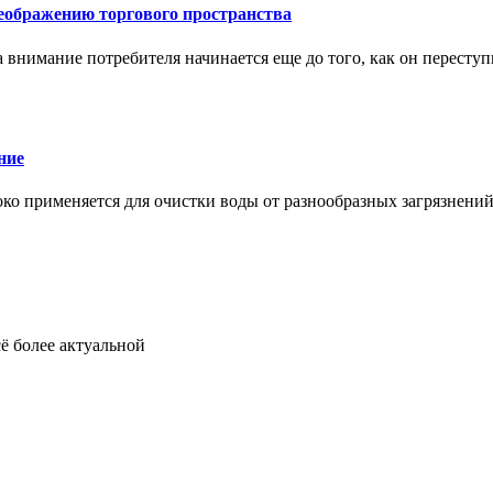
еображению торгового пространства
внимание потребителя начинается еще до того, как он переступ
ние
око применяется для очистки воды от разнообразных загрязнени
ё более актуальной