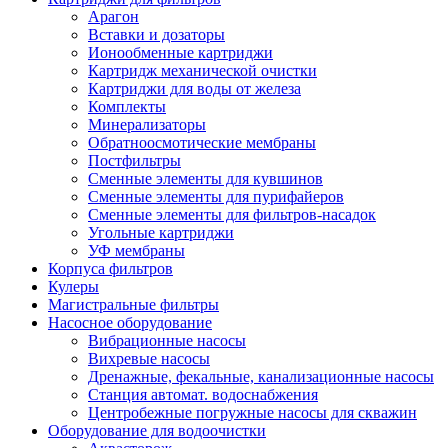
Арагон
Вставки и дозаторы
Ионообменные картриджи
Картридж механической очистки
Картриджи для воды от железа
Комплекты
Минерализаторы
Обратноосмотические мембраны
Постфильтры
Сменные элементы для кувшинов
Сменные элементы для пурифайеров
Сменные элементы для фильтров-насадок
Угольные картриджи
УФ мембраны
Корпуса фильтров
Кулеры
Магистральные фильтры
Насосное оборудование
Вибрационные насосы
Вихревые насосы
Дренажные, фекальные, канализационные насосы
Станция автомат. водоснабжения
Центробежные погружные насосы для скважин
Оборудование для водоочистки