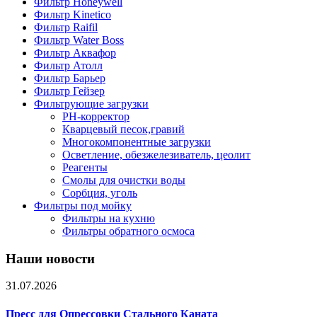
Фильтр Honeywell
Фильтр Kinetico
Фильтр Raifil
Фильтр Water Boss
Фильтр Аквафор
Фильтр Атолл
Фильтр Барьер
Фильтр Гейзер
Фильтрующие загрузки
PH-корректор
Кварцевый песок,гравий
Многокомпонентные загрузки
Осветление, обезжелезиватель, цеолит
Реагенты
Смолы для очистки воды
Сорбция, уголь
Фильтры под мойку
Фильтры на кухню
Фильтры обратного осмоса
Наши новости
31.07.2026
Пресс для Опрессовки Стального Каната