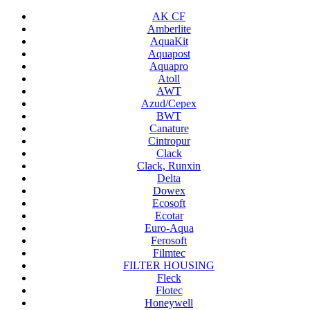
AK CF
Amberlite
AquaKit
Aquapost
Aquapro
Atoll
AWT
Azud/Cepex
BWT
Canature
Cintropur
Clack
Clack, Runxin
Delta
Dowex
Ecosoft
Ecotar
Euro-Aqua
Ferosoft
Filmtec
FILTER HOUSING
Fleck
Flotec
Honeywell