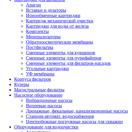
Арагон
Вставки и дозаторы
Ионообменные картриджи
Картридж механической очистки
Картриджи для воды от железа
Комплекты
Минерализаторы
Обратноосмотические мембраны
Постфильтры
Сменные элементы для кувшинов
Сменные элементы для пурифайеров
Сменные элементы для фильтров-насадок
Угольные картриджи
УФ мембраны
Корпуса фильтров
Кулеры
Магистральные фильтры
Насосное оборудование
Вибрационные насосы
Вихревые насосы
Дренажные, фекальные, канализационные насосы
Станция автомат. водоснабжения
Центробежные погружные насосы для скважин
Оборудование для водоочистки