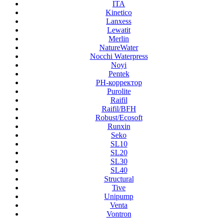
ITA
Kinetico
Lanxess
Lewatit
Merlin
NatureWater
Nocchi Waterpress
Noyi
Pentek
PH-корректор
Purolite
Raifil
Raifil/BFH
Robust/Ecosoft
Runxin
Seko
SL10
SL20
SL30
SL40
Structural
Tive
Unipump
Venta
Vontron