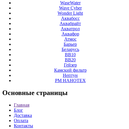
WaseWater
Wave Cyber
Wonder Light
Аквабосс
Аквабрайт
Акватрол
Аквафор
Атмос
Барьер
Беларусь
ВВ10
ВВ20
Гейзер
Камский фильтр
Нептун
РМ НАНОТЕХ
Основные
страницы
Главная
Блог
Доставка
Оплата
Контакты