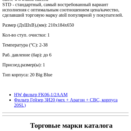
STD - стандартный, самый востребованный вариант
исполнения с оптимальным соотношением цена/качество,
сделавший торговую марку atoll популярной у покупателей.
Размер (ДхШхВ),(мм): 210x184x650
Кол-во ступ. очистки: 1
Температура (°С): 2-38
Раб. давление (бар): до 6
Присоед.размер(ы): 1
Тип корпуса: 20 Big Blue
HW фильтр FK06-1/2AAM
Фильтр Гейзер 3И20 (мех + Арагон + СВС, корпуса
20SL)
Торговые марки каталога