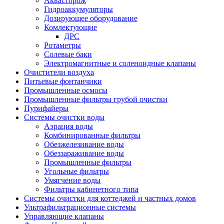
Аквасторож
Гидроаккумуляторы
Дозирующее оборудование
Комлектующие
ДРС
Ротаметры
Солевые баки
Электромагнитные и соленоидные клапаны
Очистители воздуха
Питьевые фонтанчики
Промышленные осмосы
Промышленные фильтры грубой очистки
Пурифайеры
Системы очистки воды
Аэрация воды
Комбинированные фильтры
Обезжелезивание воды
Обеззараживание воды
Промышленные фильтры
Угольные фильтры
Умягчение воды
Фильтры кабинетного типа
Системы очистки для коттеджей и частных домов
Ультрафильтрационные системы
Управляющие клапаны