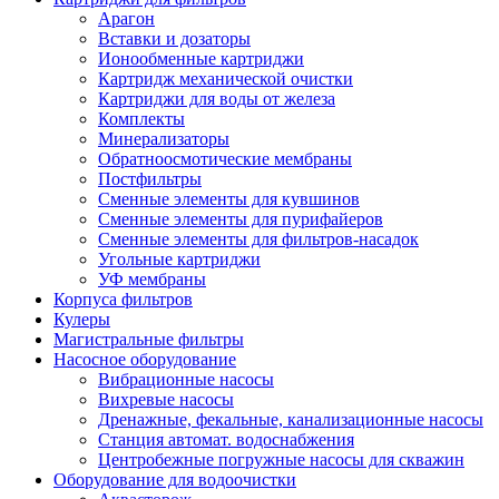
Арагон
Вставки и дозаторы
Ионообменные картриджи
Картридж механической очистки
Картриджи для воды от железа
Комплекты
Минерализаторы
Обратноосмотические мембраны
Постфильтры
Сменные элементы для кувшинов
Сменные элементы для пурифайеров
Сменные элементы для фильтров-насадок
Угольные картриджи
УФ мембраны
Корпуса фильтров
Кулеры
Магистральные фильтры
Насосное оборудование
Вибрационные насосы
Вихревые насосы
Дренажные, фекальные, канализационные насосы
Станция автомат. водоснабжения
Центробежные погружные насосы для скважин
Оборудование для водоочистки