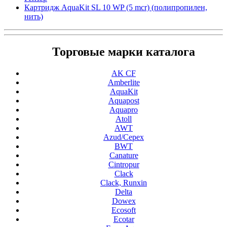
Картридж AquaKit SL 10 WP (5 mcr) (полипропилен,
нить)
Торговые марки каталога
AK CF
Amberlite
AquaKit
Aquapost
Aquapro
Atoll
AWT
Azud/Cepex
BWT
Canature
Cintropur
Clack
Clack, Runxin
Delta
Dowex
Ecosoft
Ecotar