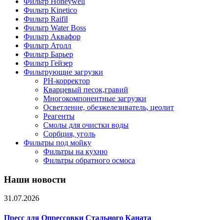
Фильтр Honeywell
Фильтр Kinetico
Фильтр Raifil
Фильтр Water Boss
Фильтр Аквафор
Фильтр Атолл
Фильтр Барьер
Фильтр Гейзер
Фильтрующие загрузки
PH-корректор
Кварцевый песок,гравий
Многокомпонентные загрузки
Осветление, обезжелезиватель, цеолит
Реагенты
Смолы для очистки воды
Сорбция, уголь
Фильтры под мойку
Фильтры на кухню
Фильтры обратного осмоса
Наши новости
31.07.2026
Пресс для Опрессовки Стального Каната