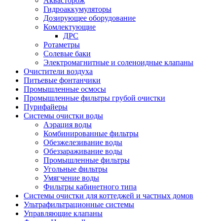
Аквасторож
Гидроаккумуляторы
Дозирующее оборудование
Комлектующие
ДРС
Ротаметры
Солевые баки
Электромагнитные и соленоидные клапаны
Очистители воздуха
Питьевые фонтанчики
Промышленные осмосы
Промышленные фильтры грубой очистки
Пурифайеры
Системы очистки воды
Аэрация воды
Комбинированные фильтры
Обезжелезивание воды
Обеззараживание воды
Промышленные фильтры
Угольные фильтры
Умягчение воды
Фильтры кабинетного типа
Системы очистки для коттеджей и частных домов
Ультрафильтрационные системы
Управляющие клапаны