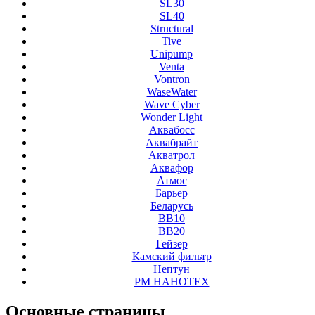
SL30
SL40
Structural
Tive
Unipump
Venta
Vontron
WaseWater
Wave Cyber
Wonder Light
Аквабосс
Аквабрайт
Акватрол
Аквафор
Атмос
Барьер
Беларусь
ВВ10
ВВ20
Гейзер
Камский фильтр
Нептун
РМ НАНОТЕХ
Основные
страницы