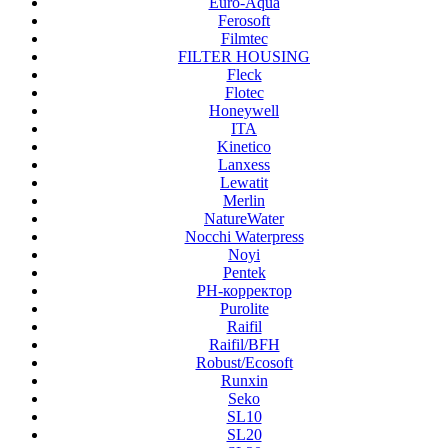
Euro-Aqua
Ferosoft
Filmtec
FILTER HOUSING
Fleck
Flotec
Honeywell
ITA
Kinetico
Lanxess
Lewatit
Merlin
NatureWater
Nocchi Waterpress
Noyi
Pentek
PH-корректор
Purolite
Raifil
Raifil/BFH
Robust/Ecosoft
Runxin
Seko
SL10
SL20