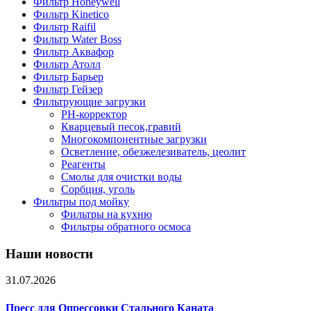
Фильтр Honeywell
Фильтр Kinetico
Фильтр Raifil
Фильтр Water Boss
Фильтр Аквафор
Фильтр Атолл
Фильтр Барьер
Фильтр Гейзер
Фильтрующие загрузки
PH-корректор
Кварцевый песок,гравий
Многокомпонентные загрузки
Осветление, обезжелезиватель, цеолит
Реагенты
Смолы для очистки воды
Сорбция, уголь
Фильтры под мойку
Фильтры на кухню
Фильтры обратного осмоса
Наши новости
31.07.2026
Пресс для Опрессовки Стального Каната