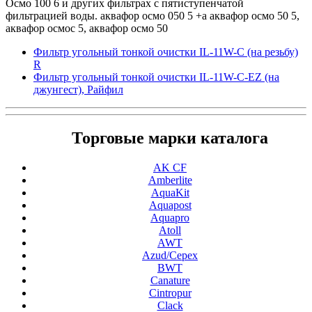
Осмо 100 6 и других фильтрах с пятиступенчатой
фильтрацией воды.
аквафор осмо 050 5 +а
аквафор осмо 50 5,
аквафор осмос 5, аквафор осмо 50
Фильтр угольный тонкой очистки IL-11W-C (на резьбу)
R
Фильтр угольный тонкой очистки IL-11W-C-EZ (на
джунгест), Райфил
Торговые марки каталога
AK CF
Amberlite
AquaKit
Aquapost
Aquapro
Atoll
AWT
Azud/Cepex
BWT
Canature
Cintropur
Clack