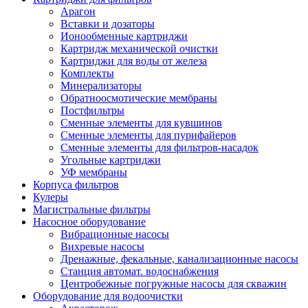
Арагон
Вставки и дозаторы
Ионообменные картриджи
Картридж механической очистки
Картриджи для воды от железа
Комплекты
Минерализаторы
Обратноосмотические мембраны
Постфильтры
Сменные элементы для кувшинов
Сменные элементы для пурифайеров
Сменные элементы для фильтров-насадок
Угольные картриджи
УФ мембраны
Корпуса фильтров
Кулеры
Магистральные фильтры
Насосное оборудование
Вибрационные насосы
Вихревые насосы
Дренажные, фекальные, канализационные насосы
Станция автомат. водоснабжения
Центробежные погружные насосы для скважин
Оборудование для водоочистки