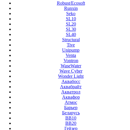
Robust/Ecosoft
Runxin
Seko
SL10
SL20
SL30
SL40
Structural
Tive
Unipump
Venta
Vontron
WaseWater
Wave Cyber
Wonder Light
Аквабосс
Аквабрайт
Акватрол
Аквафор
Атмос
Барьер
Беларусь
ВВ10
ВВ20
Гейзер