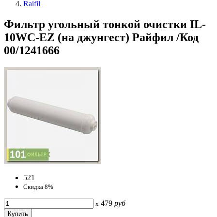
Raifil
Фильтр угольный тонкой очистки IL-
10WC-EZ (на джунгест) Райфил /Код
00/1241666
521
Скидка 8%
479
руб
x