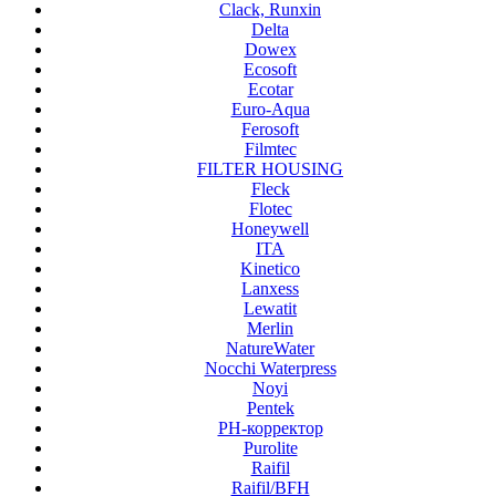
Clack, Runxin
Delta
Dowex
Ecosoft
Ecotar
Euro-Aqua
Ferosoft
Filmtec
FILTER HOUSING
Fleck
Flotec
Honeywell
ITA
Kinetico
Lanxess
Lewatit
Merlin
NatureWater
Nocchi Waterpress
Noyi
Pentek
PH-корректор
Purolite
Raifil
Raifil/BFH