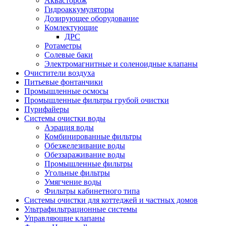
Аквасторож
Гидроаккумуляторы
Дозирующее оборудование
Комлектующие
ДРС
Ротаметры
Солевые баки
Электромагнитные и соленоидные клапаны
Очистители воздуха
Питьевые фонтанчики
Промышленные осмосы
Промышленные фильтры грубой очистки
Пурифайеры
Системы очистки воды
Аэрация воды
Комбинированные фильтры
Обезжелезивание воды
Обеззараживание воды
Промышленные фильтры
Угольные фильтры
Умягчение воды
Фильтры кабинетного типа
Системы очистки для коттеджей и частных домов
Ультрафильтрационные системы
Управляющие клапаны