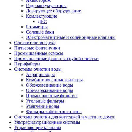
Аквасторож
Гидроаккумуляторы
Дозирующее оборудование
Комлектующие
ДРС
Ротаметры
Солевые баки
Электромагнитные и соленоидные клапаны
Очистители воздуха
Питьевые фонтанчики
Промышленные осмосы
Промышленные фильтры грубой очистки
Пурифайеры
Системы очистки воды
Аэрация воды
Комбинированные фильтры
Обезжелезивание воды
Обеззараживание воды
Промышленные фильтры
Угольные фильтры
Умягчение воды
Фильтры кабинетного типа
Системы очистки для коттеджей и частных домов
Ультрафильтрационные системы
Управляющие клапаны