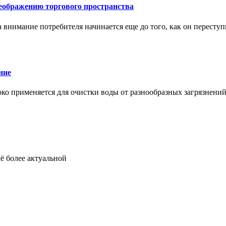
еображению торгового пространства
внимание потребителя начинается еще до того, как он переступ
ние
око применяется для очистки воды от разнообразных загрязнени
ё более актуальной