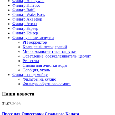
Фильтр Honeywell
Фильтр Kinetico
Фильтр Raifil
Фильтр Water Boss
Фильтр Аквафор
Фильтр Атолл
Фильтр Барьер
Фильтр Гейзер
Фильтрующие загрузки
PH-корректор
Кварцевый песок,гравий
Многокомпонентные загрузки
Осветление, обезжелезиватель, цеолит
Реагенты
Смолы для очистки воды
Сорбция, уголь
Фильтры под мойку
Фильтры на кухню
Фильтры обратного осмоса
Наши новости
31.07.2026
Пресс для Опрессовки Стального Каната