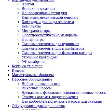
Арагон
Вставки и дозаторы
Ионообменные картриджи
Картридж механической очистки
Картриджи для воды от железа
Комплекты
Минерализаторы
Обратноосмотические мембраны
Постфильтры
Сменные элементы для кувшинов
Сменные элементы для пурифайеров
Сменные элементы для фильтров-насадок
Угольные картриджи
УФ мембраны
Корпуса фильтров
Кулеры
Магистральные фильтры
Насосное оборудование
Вибрационные насосы
Вихревые насосы
Дренажные, фекальные, канализационные насосы
Станция автомат. водоснабжения
Центробежные погружные насосы для скважин
Оборудование для водоочистки