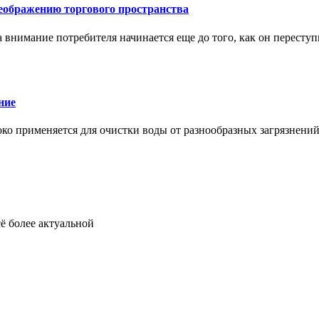
еображению торгового пространства
внимание потребителя начинается еще до того, как он переступ
ние
око применяется для очистки воды от разнообразных загрязнени
ё более актуальной