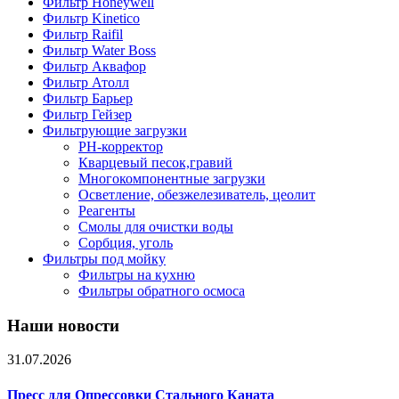
Фильтр Honeywell
Фильтр Kinetico
Фильтр Raifil
Фильтр Water Boss
Фильтр Аквафор
Фильтр Атолл
Фильтр Барьер
Фильтр Гейзер
Фильтрующие загрузки
PH-корректор
Кварцевый песок,гравий
Многокомпонентные загрузки
Осветление, обезжелезиватель, цеолит
Реагенты
Смолы для очистки воды
Сорбция, уголь
Фильтры под мойку
Фильтры на кухню
Фильтры обратного осмоса
Наши новости
31.07.2026
Пресс для Опрессовки Стального Каната