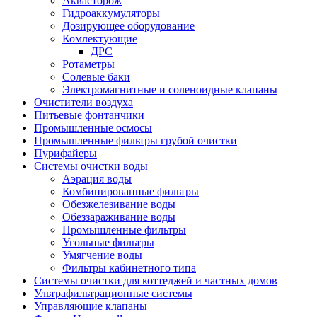
Аквасторож
Гидроаккумуляторы
Дозирующее оборудование
Комлектующие
ДРС
Ротаметры
Солевые баки
Электромагнитные и соленоидные клапаны
Очистители воздуха
Питьевые фонтанчики
Промышленные осмосы
Промышленные фильтры грубой очистки
Пурифайеры
Системы очистки воды
Аэрация воды
Комбинированные фильтры
Обезжелезивание воды
Обеззараживание воды
Промышленные фильтры
Угольные фильтры
Умягчение воды
Фильтры кабинетного типа
Системы очистки для коттеджей и частных домов
Ультрафильтрационные системы
Управляющие клапаны