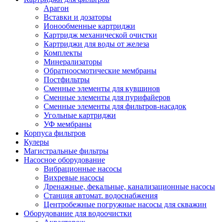
Арагон
Вставки и дозаторы
Ионообменные картриджи
Картридж механической очистки
Картриджи для воды от железа
Комплекты
Минерализаторы
Обратноосмотические мембраны
Постфильтры
Сменные элементы для кувшинов
Сменные элементы для пурифайеров
Сменные элементы для фильтров-насадок
Угольные картриджи
УФ мембраны
Корпуса фильтров
Кулеры
Магистральные фильтры
Насосное оборудование
Вибрационные насосы
Вихревые насосы
Дренажные, фекальные, канализационные насосы
Станция автомат. водоснабжения
Центробежные погружные насосы для скважин
Оборудование для водоочистки