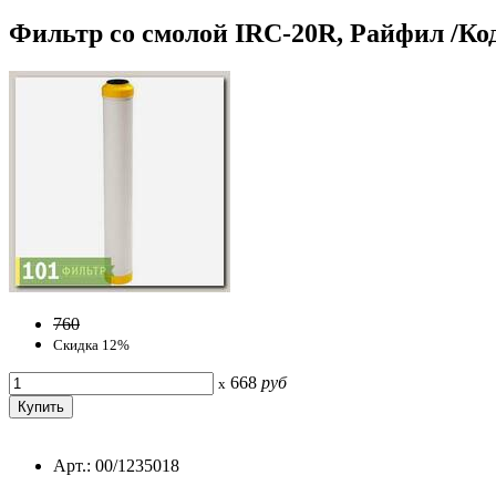
Фильтр со смолой IRC-20R, Райфил /Код
760
Скидка 12%
668
руб
x
Арт.: 00/1235018