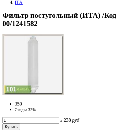
ITA
Фильтр постугольный (ИТА) /Код
00/1241582
350
Скидка 32%
238
руб
x