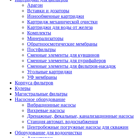
Арагон
Вставки и дозаторы
Ионообменные картриджи
Картридж механической очистки
Картриджи для воды от железа
Комплекты
Минерализаторы
Обратноосмотические мембраны
Постфильтры
Сменные элементы для кувшинов
Сменные элементы для пурифайеров
Сменные элементы для фильтров-насадок
Угольные картриджи
УФ мембраны
Корпуса фильтров
Кулеры
Магистральные фильтры
Насосное оборудование
Вибрационные насосы
Вихревые насосы
Дренажные, фекальные, канализационные насосы
Станция автомат. водоснабжения
Центробежные погружные насосы для скважин
Оборудование для водоочистки