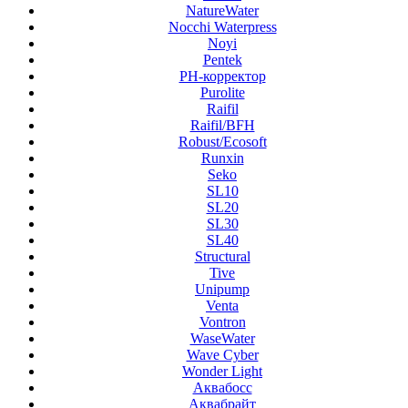
NatureWater
Nocchi Waterpress
Noyi
Pentek
PH-корректор
Purolite
Raifil
Raifil/BFH
Robust/Ecosoft
Runxin
Seko
SL10
SL20
SL30
SL40
Structural
Tive
Unipump
Venta
Vontron
WaseWater
Wave Cyber
Wonder Light
Аквабосс
Аквабрайт