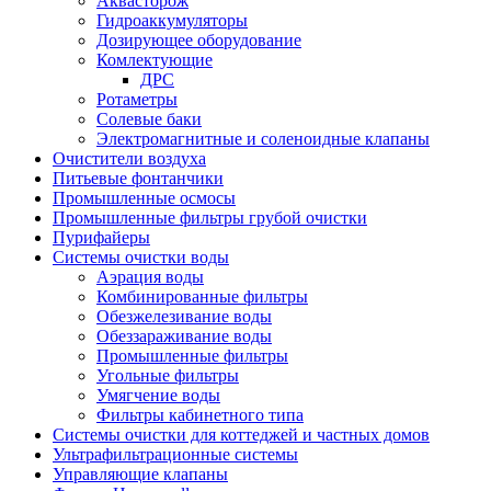
Аквасторож
Гидроаккумуляторы
Дозирующее оборудование
Комлектующие
ДРС
Ротаметры
Солевые баки
Электромагнитные и соленоидные клапаны
Очистители воздуха
Питьевые фонтанчики
Промышленные осмосы
Промышленные фильтры грубой очистки
Пурифайеры
Системы очистки воды
Аэрация воды
Комбинированные фильтры
Обезжелезивание воды
Обеззараживание воды
Промышленные фильтры
Угольные фильтры
Умягчение воды
Фильтры кабинетного типа
Системы очистки для коттеджей и частных домов
Ультрафильтрационные системы
Управляющие клапаны