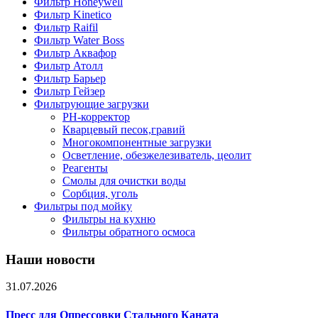
Фильтр Honeywell
Фильтр Kinetico
Фильтр Raifil
Фильтр Water Boss
Фильтр Аквафор
Фильтр Атолл
Фильтр Барьер
Фильтр Гейзер
Фильтрующие загрузки
PH-корректор
Кварцевый песок,гравий
Многокомпонентные загрузки
Осветление, обезжелезиватель, цеолит
Реагенты
Смолы для очистки воды
Сорбция, уголь
Фильтры под мойку
Фильтры на кухню
Фильтры обратного осмоса
Наши новости
31.07.2026
Пресс для Опрессовки Стального Каната