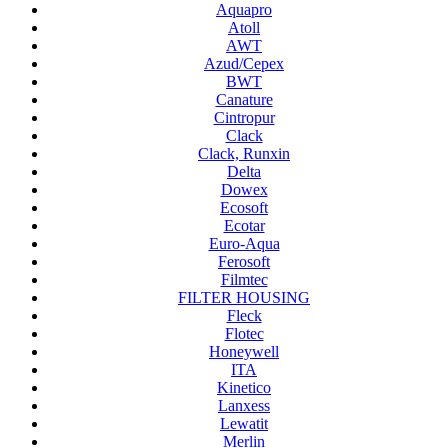
Aquapro
Atoll
AWT
Azud/Cepex
BWT
Canature
Cintropur
Clack
Clack, Runxin
Delta
Dowex
Ecosoft
Ecotar
Euro-Aqua
Ferosoft
Filmtec
FILTER HOUSING
Fleck
Flotec
Honeywell
ITA
Kinetico
Lanxess
Lewatit
Merlin