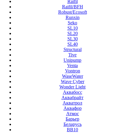
Raifil
Raifil/BFH
Robust/Ecosoft
Runxin
Seko
SL10
SL20
SL30
SL40
Structural
Tive
Unipump
Venta
Vontron
WaseWater
Wave Cyber
Wonder Light
Аквабосс
Аквабрайт
Акватрол
Аквафор
Атмос
Барьер
Беларусь
ВВ10