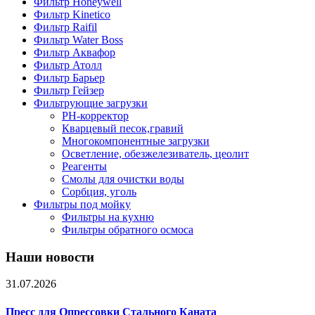
Фильтр Honeywell
Фильтр Kinetico
Фильтр Raifil
Фильтр Water Boss
Фильтр Аквафор
Фильтр Атолл
Фильтр Барьер
Фильтр Гейзер
Фильтрующие загрузки
PH-корректор
Кварцевый песок,гравий
Многокомпонентные загрузки
Осветление, обезжелезиватель, цеолит
Реагенты
Смолы для очистки воды
Сорбция, уголь
Фильтры под мойку
Фильтры на кухню
Фильтры обратного осмоса
Наши новости
31.07.2026
Пресс для Опрессовки Стального Каната