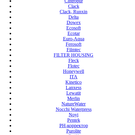
Cintropur
Clack
Clack, Runxin
Delta
Dowex
Ecosoft
Ecotar
Euro-Aqua
Ferosoft
Filmtec
FILTER HOUSING
Fleck
Flotec
Honeywell
ITA
Kinetico
Lanxess
Lewatit
Merlin
NatureWater
Nocchi Waterpress
Noyi
Pentek
PH-корректор
Purolite