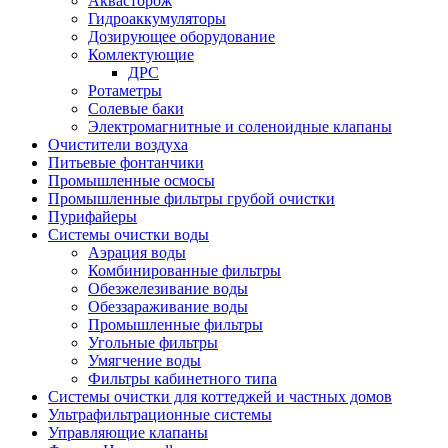
Аквасторож
Гидроаккумуляторы
Дозирующее оборудование
Комлектующие
ДРС
Ротаметры
Солевые баки
Электромагнитные и соленоидные клапаны
Очистители воздуха
Питьевые фонтанчики
Промышленные осмосы
Промышленные фильтры грубой очистки
Пурифайеры
Системы очистки воды
Аэрация воды
Комбинированные фильтры
Обезжелезивание воды
Обеззараживание воды
Промышленные фильтры
Угольные фильтры
Умягчение воды
Фильтры кабинетного типа
Системы очистки для коттеджей и частных домов
Ультрафильтрационные системы
Управляющие клапаны