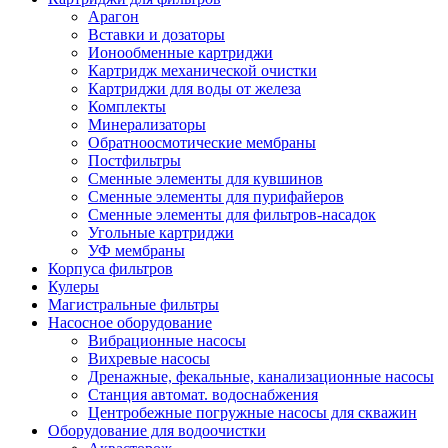
Арагон
Вставки и дозаторы
Ионообменные картриджи
Картридж механической очистки
Картриджи для воды от железа
Комплекты
Минерализаторы
Обратноосмотические мембраны
Постфильтры
Сменные элементы для кувшинов
Сменные элементы для пурифайеров
Сменные элементы для фильтров-насадок
Угольные картриджи
УФ мембраны
Корпуса фильтров
Кулеры
Магистральные фильтры
Насосное оборудование
Вибрационные насосы
Вихревые насосы
Дренажные, фекальные, канализационные насосы
Станция автомат. водоснабжения
Центробежные погружные насосы для скважин
Оборудование для водоочистки