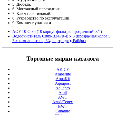
5. Дюбель.
6. Монтажный переходник.
7. Ключ пластиковый.
8. Руководство по эксплуатации.
9. Комплект упаковки.
AQF-10-C-34 (10 корпус фильтра, прозрачный, 3/4)
Водоочиститель C889-B34PR-BN 5 (прозрачная колба 5,
3-х компанентная, 3/4, картридж), Райфил
Торговые марки каталога
AK CF
Amberlite
AquaKit
Aquapost
Aquapro
Atoll
AWT
Azud/Cepex
BWT
Canature