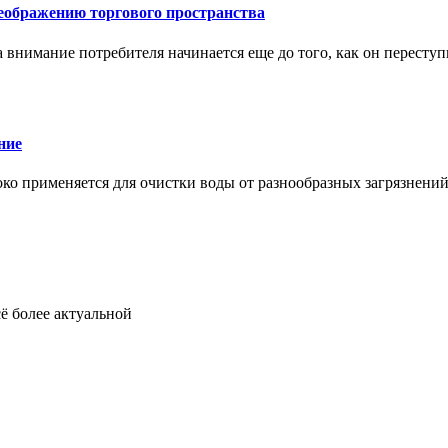
еображению торгового пространства
внимание потребителя начинается еще до того, как он переступ
ние
око применяется для очистки воды от разнообразных загрязнени
ё более актуальной