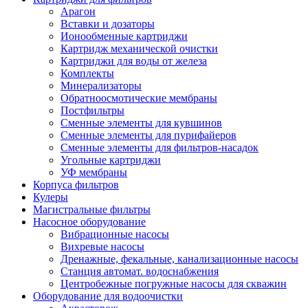
Арагон
Вставки и дозаторы
Ионообменные картриджи
Картридж механической очистки
Картриджи для воды от железа
Комплекты
Минерализаторы
Обратноосмотические мембраны
Постфильтры
Сменные элементы для кувшинов
Сменные элементы для пурифайеров
Сменные элементы для фильтров-насадок
Угольные картриджи
УФ мембраны
Корпуса фильтров
Кулеры
Магистральные фильтры
Насосное оборудование
Вибрационные насосы
Вихревые насосы
Дренажные, фекальные, канализационные насосы
Станция автомат. водоснабжения
Центробежные погружные насосы для скважин
Оборудование для водоочистки