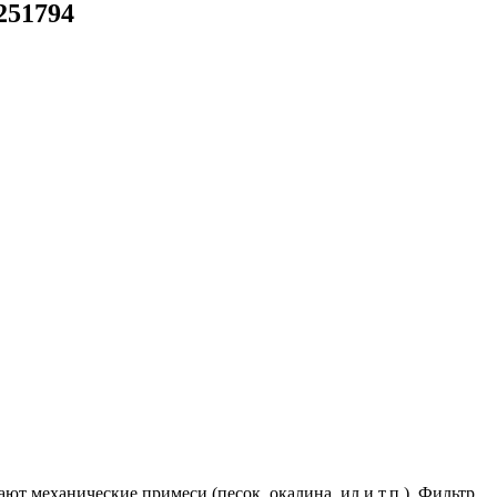
251794
т механические примеси (песок, окалина, ил и т.п.). Фильтр