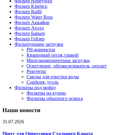
Фильтр Honeywell
Фильтр Kinetico
Фильтр Raifil
Фильтр Water Boss
Фильтр Аквафор
Фильтр Атолл
Фильтр Барьер
Фильтр Гейзер
Фильтрующие загрузки
PH-корректор
Кварцевый песок,гравий
Многокомпонентные загрузки
Осветление, обезжелезиватель, цеолит
Реагенты
Смолы для очистки воды
Сорбция, уголь
Фильтры под мойку
Фильтры на кухню
Фильтры обратного осмоса
Наши новости
31.07.2026
Пресс для Опрессовки Стального Каната