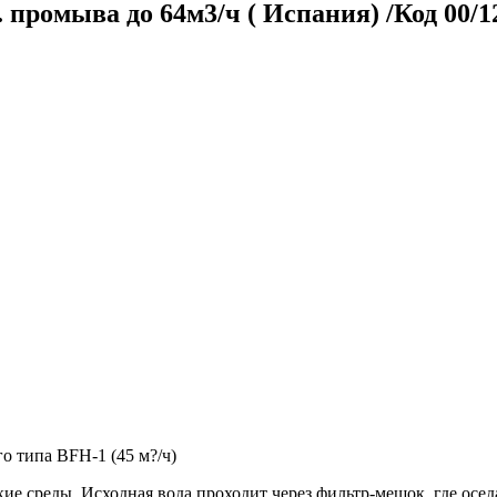
 промыва до 64м3/ч ( Испания) /Код 00/1
 типа BFH-1 (45 м?/ч)
среды. Исходная вода проходит через фильтр-мешок, где оседаю