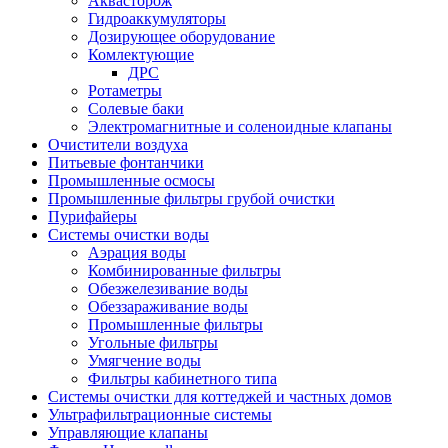
Аквасторож
Гидроаккумуляторы
Дозирующее оборудование
Комлектующие
ДРС
Ротаметры
Солевые баки
Электромагнитные и соленоидные клапаны
Очистители воздуха
Питьевые фонтанчики
Промышленные осмосы
Промышленные фильтры грубой очистки
Пурифайеры
Системы очистки воды
Аэрация воды
Комбинированные фильтры
Обезжелезивание воды
Обеззараживание воды
Промышленные фильтры
Угольные фильтры
Умягчение воды
Фильтры кабинетного типа
Системы очистки для коттеджей и частных домов
Ультрафильтрационные системы
Управляющие клапаны