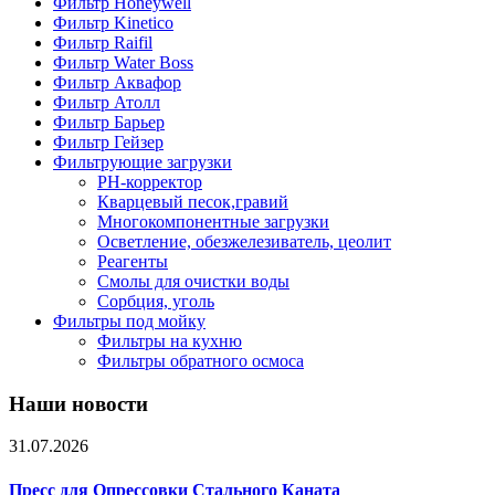
Фильтр Honeywell
Фильтр Kinetico
Фильтр Raifil
Фильтр Water Boss
Фильтр Аквафор
Фильтр Атолл
Фильтр Барьер
Фильтр Гейзер
Фильтрующие загрузки
PH-корректор
Кварцевый песок,гравий
Многокомпонентные загрузки
Осветление, обезжелезиватель, цеолит
Реагенты
Смолы для очистки воды
Сорбция, уголь
Фильтры под мойку
Фильтры на кухню
Фильтры обратного осмоса
Наши новости
31.07.2026
Пресс для Опрессовки Стального Каната