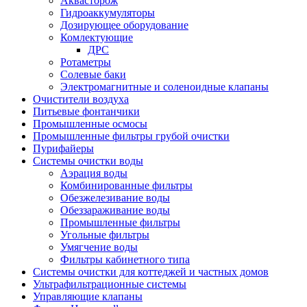
Аквасторож
Гидроаккумуляторы
Дозирующее оборудование
Комлектующие
ДРС
Ротаметры
Солевые баки
Электромагнитные и соленоидные клапаны
Очистители воздуха
Питьевые фонтанчики
Промышленные осмосы
Промышленные фильтры грубой очистки
Пурифайеры
Системы очистки воды
Аэрация воды
Комбинированные фильтры
Обезжелезивание воды
Обеззараживание воды
Промышленные фильтры
Угольные фильтры
Умягчение воды
Фильтры кабинетного типа
Системы очистки для коттеджей и частных домов
Ультрафильтрационные системы
Управляющие клапаны