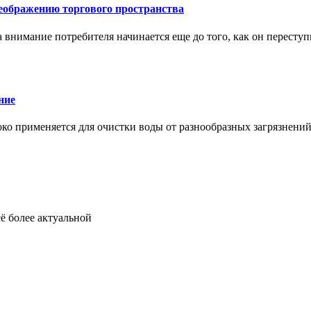
еображению торгового пространства
внимание потребителя начинается еще до того, как он переступ
ние
око применяется для очистки воды от разнообразных загрязнени
ё более актуальной