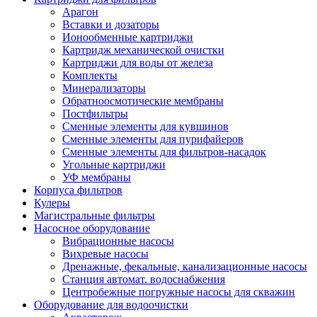
Арагон
Вставки и дозаторы
Ионообменные картриджи
Картридж механической очистки
Картриджи для воды от железа
Комплекты
Минерализаторы
Обратноосмотические мембраны
Постфильтры
Сменные элементы для кувшинов
Сменные элементы для пурифайеров
Сменные элементы для фильтров-насадок
Угольные картриджи
УФ мембраны
Корпуса фильтров
Кулеры
Магистральные фильтры
Насосное оборудование
Вибрационные насосы
Вихревые насосы
Дренажные, фекальные, канализационные насосы
Станция автомат. водоснабжения
Центробежные погружные насосы для скважин
Оборудование для водоочистки