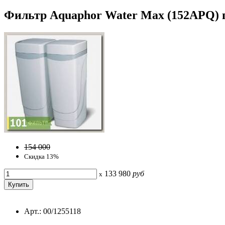
Фильтр Aquaphor Water Мах (152APQ) по
154 000
Скидка 13%
133 980
руб
x
Арт.: 00/1255118