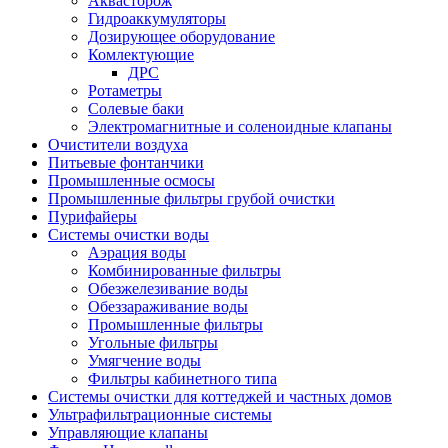
Аквасторож
Гидроаккумуляторы
Дозирующее оборудование
Комлектующие
ДРС
Ротаметры
Солевые баки
Электромагнитные и соленоидные клапаны
Очистители воздуха
Питьевые фонтанчики
Промышленные осмосы
Промышленные фильтры грубой очистки
Пурифайеры
Системы очистки воды
Аэрация воды
Комбинированные фильтры
Обезжелезивание воды
Обеззараживание воды
Промышленные фильтры
Угольные фильтры
Умягчение воды
Фильтры кабинетного типа
Системы очистки для коттеджей и частных домов
Ультрафильтрационные системы
Управляющие клапаны