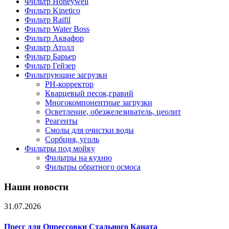
Фильтр Honeywell
Фильтр Kinetico
Фильтр Raifil
Фильтр Water Boss
Фильтр Аквафор
Фильтр Атолл
Фильтр Барьер
Фильтр Гейзер
Фильтрующие загрузки
PH-корректор
Кварцевый песок,гравий
Многокомпонентные загрузки
Осветление, обезжелезиватель, цеолит
Реагенты
Смолы для очистки воды
Сорбция, уголь
Фильтры под мойку
Фильтры на кухню
Фильтры обратного осмоса
Наши новости
31.07.2026
Пресс для Опрессовки Стального Каната