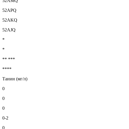
52AMQ
52APQ
52AKQ
52AJQ
*
*
** ***
****
Танин (мг/л)
0
0
0
0-2
0