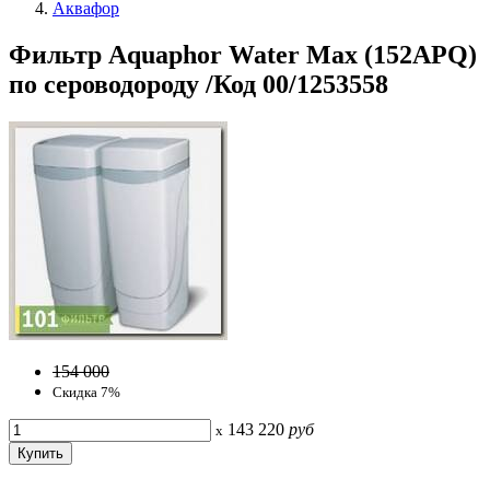
Аквафор
Фильтр Aquaphor Water Мах (152APQ)
по сероводороду /Код 00/1253558
154 000
Скидка 7%
143 220
руб
x