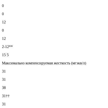
0
0
12
0
12
2-12**
15
5
Максимально компенсируемая жесткость (мгэкв/л)
31
31
38
31††
31