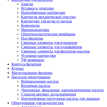
Арагон
Вставки и дозаторы
Ионообменные картриджи
Картридж механической очистки
Картриджи для воды от железа
Комплекты
Минерализаторы
Обратноосмотические мембраны
Постфильтры
Сменные элементы для кувшинов
Сменные элементы для пурифайеров
Сменные элементы для фильтров-насадок
Угольные картриджи
УФ мембраны
Корпуса фильтров
Кулеры
Магистральные фильтры
Насосное оборудование
Вибрационные насосы
Вихревые насосы
Дренажные, фекальные, канализационные насосы
Станция автомат. водоснабжения
Центробежные погружные насосы для скважин
Оборудование для водоочистки