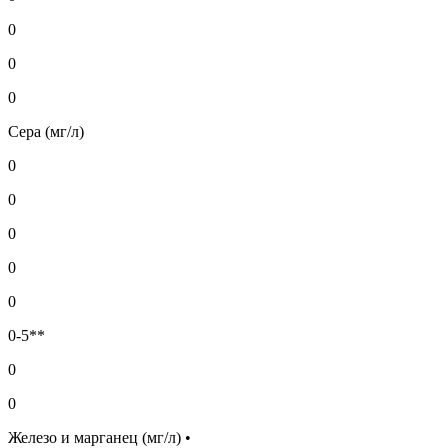
0
0
0
Сера (мг/л)
0
0
0
0
0
0-5**
0
0
Железо и марганец (мг/л) •