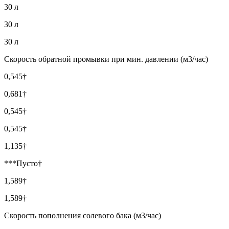
30 л
30 л
30 л
Скорость обратной промывки при мин. давлении (м3/час)
0,545†
0,681†
0,545†
0,545†
1,135†
***Пусто†
1,589†
1,589†
Скорость пополнения солевого бака (м3/час)