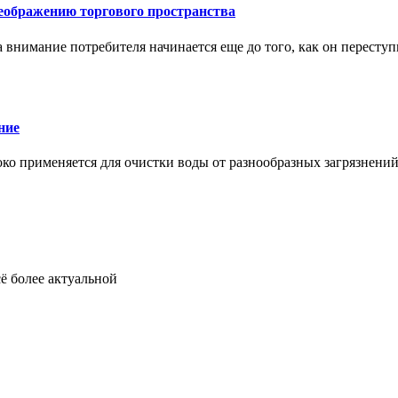
еображению торгового пространства
внимание потребителя начинается еще до того, как он переступ
ние
око применяется для очистки воды от разнообразных загрязнени
ё более актуальной