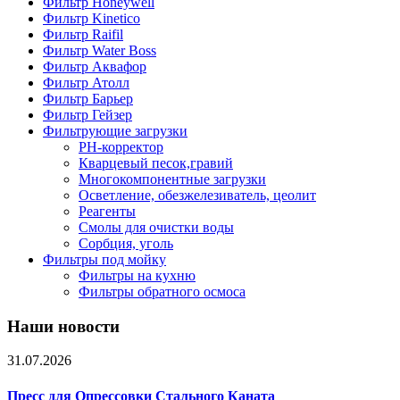
Фильтр Honeywell
Фильтр Kinetico
Фильтр Raifil
Фильтр Water Boss
Фильтр Аквафор
Фильтр Атолл
Фильтр Барьер
Фильтр Гейзер
Фильтрующие загрузки
PH-корректор
Кварцевый песок,гравий
Многокомпонентные загрузки
Осветление, обезжелезиватель, цеолит
Реагенты
Смолы для очистки воды
Сорбция, уголь
Фильтры под мойку
Фильтры на кухню
Фильтры обратного осмоса
Наши новости
31.07.2026
Пресс для Опрессовки Стального Каната