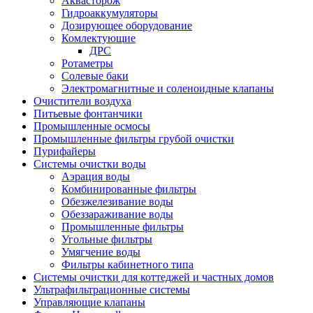
Аквасторож
Гидроаккумуляторы
Дозирующее оборудование
Комлектующие
ДРС
Ротаметры
Солевые баки
Электромагнитные и соленоидные клапаны
Очистители воздуха
Питьевые фонтанчики
Промышленные осмосы
Промышленные фильтры грубой очистки
Пурифайеры
Системы очистки воды
Аэрация воды
Комбинированные фильтры
Обезжелезивание воды
Обеззараживание воды
Промышленные фильтры
Угольные фильтры
Умягчение воды
Фильтры кабинетного типа
Системы очистки для коттеджей и частных домов
Ультрафильтрационные системы
Управляющие клапаны