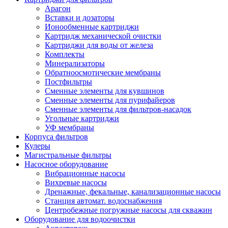
Арагон
Вставки и дозаторы
Ионообменные картриджи
Картридж механической очистки
Картриджи для воды от железа
Комплекты
Минерализаторы
Обратноосмотические мембраны
Постфильтры
Сменные элементы для кувшинов
Сменные элементы для пурифайеров
Сменные элементы для фильтров-насадок
Угольные картриджи
УФ мембраны
Корпуса фильтров
Кулеры
Магистральные фильтры
Насосное оборудование
Вибрационные насосы
Вихревые насосы
Дренажные, фекальные, канализационные насосы
Станция автомат. водоснабжения
Центробежные погружные насосы для скважин
Оборудование для водоочистки