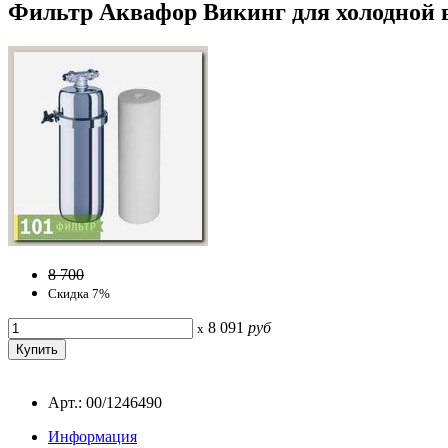
Фильтр Аквафор Викинг для холодной в
8 700
Скидка 7%
8 091
руб
x
Арт.: 00/1246490
Информация