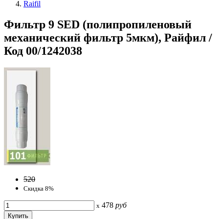
Raifil
Фильтр 9 SED (полипропиленовый
механический фильтр 5мкм), Райфил /
Код 00/1242038
520
Скидка 8%
478
руб
x