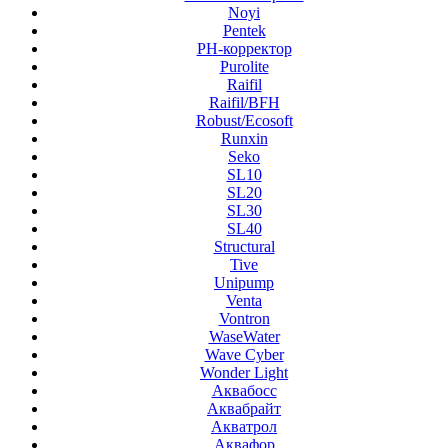
Noyi
Pentek
PH-корректор
Purolite
Raifil
Raifil/BFH
Robust/Ecosoft
Runxin
Seko
SL10
SL20
SL30
SL40
Structural
Tive
Unipump
Venta
Vontron
WaseWater
Wave Cyber
Wonder Light
Аквабосс
Аквабрайт
Акватрол
Аквафор