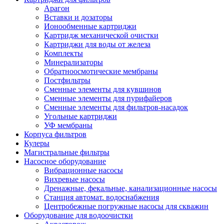
Арагон
Вставки и дозаторы
Ионообменные картриджи
Картридж механической очистки
Картриджи для воды от железа
Комплекты
Минерализаторы
Обратноосмотические мембраны
Постфильтры
Сменные элементы для кувшинов
Сменные элементы для пурифайеров
Сменные элементы для фильтров-насадок
Угольные картриджи
УФ мембраны
Корпуса фильтров
Кулеры
Магистральные фильтры
Насосное оборудование
Вибрационные насосы
Вихревые насосы
Дренажные, фекальные, канализационные насосы
Станция автомат. водоснабжения
Центробежные погружные насосы для скважин
Оборудование для водоочистки