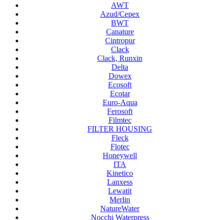
AWT
Azud/Cepex
BWT
Canature
Cintropur
Clack
Clack, Runxin
Delta
Dowex
Ecosoft
Ecotar
Euro-Aqua
Ferosoft
Filmtec
FILTER HOUSING
Fleck
Flotec
Honeywell
ITA
Kinetico
Lanxess
Lewatit
Merlin
NatureWater
Nocchi Waterpress