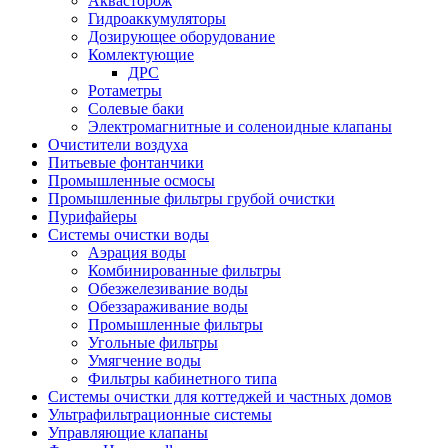
Аквасторож
Гидроаккумуляторы
Дозирующее оборудование
Комлектующие
ДРС
Ротаметры
Солевые баки
Электромагнитные и соленоидные клапаны
Очистители воздуха
Питьевые фонтанчики
Промышленные осмосы
Промышленные фильтры грубой очистки
Пурифайеры
Системы очистки воды
Аэрация воды
Комбинированные фильтры
Обезжелезивание воды
Обеззараживание воды
Промышленные фильтры
Угольные фильтры
Умягчение воды
Фильтры кабинетного типа
Системы очистки для коттеджей и частных домов
Ультрафильтрационные системы
Управляющие клапаны