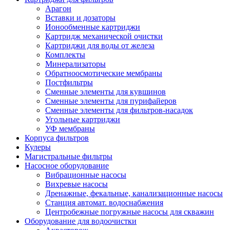
Арагон
Вставки и дозаторы
Ионообменные картриджи
Картридж механической очистки
Картриджи для воды от железа
Комплекты
Минерализаторы
Обратноосмотические мембраны
Постфильтры
Сменные элементы для кувшинов
Сменные элементы для пурифайеров
Сменные элементы для фильтров-насадок
Угольные картриджи
УФ мембраны
Корпуса фильтров
Кулеры
Магистральные фильтры
Насосное оборудование
Вибрационные насосы
Вихревые насосы
Дренажные, фекальные, канализационные насосы
Станция автомат. водоснабжения
Центробежные погружные насосы для скважин
Оборудование для водоочистки