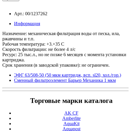
Арт.: 00/1237262
Информация
Назначение: механическая фильтрация воды от песка, ила,
ржавчины и т.п.
Рабочая температура: +3.+35 С
Скорость фильтрации: не более 4 л/с
Ресурс: 25 тыс.л., но не позже 6 месяцев с момента установки
картриджа.
Срок хранения (в заводской упаковке): не ограничен.
ЭФГ 63/508-50 (50 мкм картридж, всп. sl20, хол./гор.)
Сменный фильтроэлемент Барьер Механика 1 мкм
Торговые марки каталога
AK CF
Amberlite
AquaKit
Aquapost