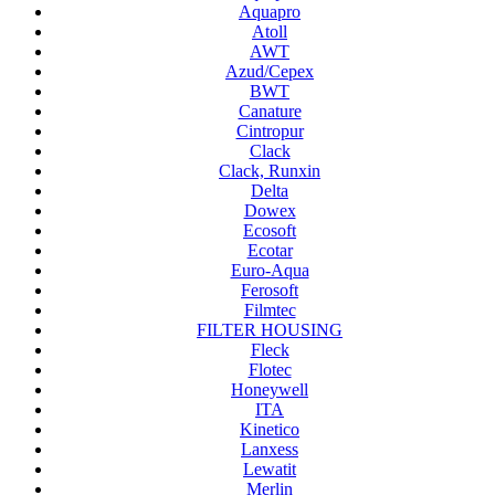
Aquapro
Atoll
AWT
Azud/Cepex
BWT
Canature
Cintropur
Clack
Clack, Runxin
Delta
Dowex
Ecosoft
Ecotar
Euro-Aqua
Ferosoft
Filmtec
FILTER HOUSING
Fleck
Flotec
Honeywell
ITA
Kinetico
Lanxess
Lewatit
Merlin