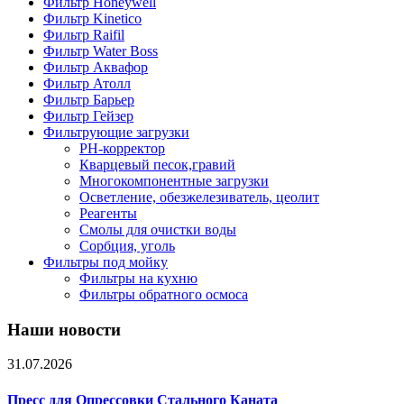
Фильтр Honeywell
Фильтр Kinetico
Фильтр Raifil
Фильтр Water Boss
Фильтр Аквафор
Фильтр Атолл
Фильтр Барьер
Фильтр Гейзер
Фильтрующие загрузки
PH-корректор
Кварцевый песок,гравий
Многокомпонентные загрузки
Осветление, обезжелезиватель, цеолит
Реагенты
Смолы для очистки воды
Сорбция, уголь
Фильтры под мойку
Фильтры на кухню
Фильтры обратного осмоса
Наши новости
31.07.2026
Пресс для Опрессовки Стального Каната