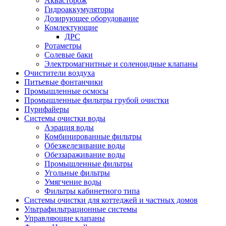
Аквасторож
Гидроаккумуляторы
Дозирующее оборудование
Комлектующие
ДРС
Ротаметры
Солевые баки
Электромагнитные и соленоидные клапаны
Очистители воздуха
Питьевые фонтанчики
Промышленные осмосы
Промышленные фильтры грубой очистки
Пурифайеры
Системы очистки воды
Аэрация воды
Комбинированные фильтры
Обезжелезивание воды
Обеззараживание воды
Промышленные фильтры
Угольные фильтры
Умягчение воды
Фильтры кабинетного типа
Системы очистки для коттеджей и частных домов
Ультрафильтрационные системы
Управляющие клапаны