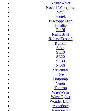
NatureWater
Nocchi Waterpress
Noyi
Pentek
PH-корректор
Purolite
Raifil
Raifil/BFH
Robust/Ecosoft
Runxin
Seko
SL10
SL20
SL30
SL40
Structural
Tive
Unipump
Venta
Vontron
WaseWater
Wave Cyber
Wonder Light
Аквабосс
Аквабрайт