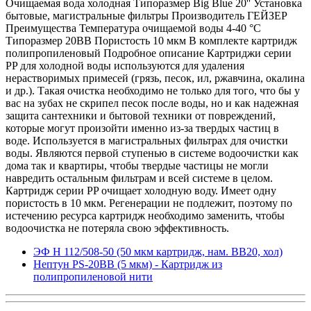
Очищаемая вода
холодная
Типоразмер
Big Blue 20''
Установка
бытовые, магистральные фильтры
Производитель
ГЕЙЗЕР
Преимущества
Температура очищаемой воды 4-40 °C
Типоразмер 20BB
Пористость 10 мкм
В комплекте
картридж
полипропиленовый
Подробное описание
Картриджи серии
PP для холодной воды используются для удаления
нерастворимых примесей (грязь, песок, ил, ржавчина, окалина
и др.). Такая очистка необходимо не только для того, что бы у
вас на зубах не скрипел песок после воды, но и как надежная
защита сантехники и бытовой техники от повреждений,
которые могут произойти именно из-за твердых частиц в
воде.
Используется в магистральных фильтрах для очистки
воды. Являются первой ступенью в системе водоочистки как
дома так и квартиры, чтобы твердые частицы не могли
навредить остальным фильтрам и всей системе в целом.
Картридж серии PP очищает холодную воду. Имеет одну
пористость в 10 мкм. Регенерации не подлежит, поэтому по
истечению ресурса картридж необходимо заменить, чтобы
водоочистка не потеряла свою эффективность.
ЭФ Н 112/508-50 (50 мкм картридж, нам. BB20, хол)
Нептун PS-20BB (5 мкм) - Картридж из
полипропиленовой нити