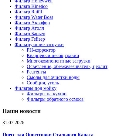
Фильтр Honeywell
Фильтр Kinetico
Фильтр Raifil
Фильтр Water Boss
Фильтр Аквафор
Фильтр Атолл
Фильтр Барьер
Фильтр Гейзер
Фильтрующие загрузки
PH-корректор
Кварцевый песок,гравий
Многокомпонентные загрузки
Осветление, обезжелезиватель, цеолит
Реагенты
Смолы для очистки воды
Сорбция, уголь
Фильтры под мойку
Фильтры на кухню
Фильтры обратного осмоса
Наши новости
31.07.2026
Пресс для Опрессовки Стального Каната