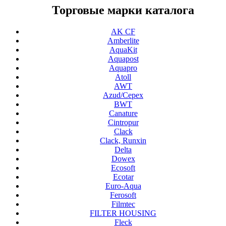
Торговые марки каталога
AK CF
Amberlite
AquaKit
Aquapost
Aquapro
Atoll
AWT
Azud/Cepex
BWT
Canature
Cintropur
Clack
Clack, Runxin
Delta
Dowex
Ecosoft
Ecotar
Euro-Aqua
Ferosoft
Filmtec
FILTER HOUSING
Fleck