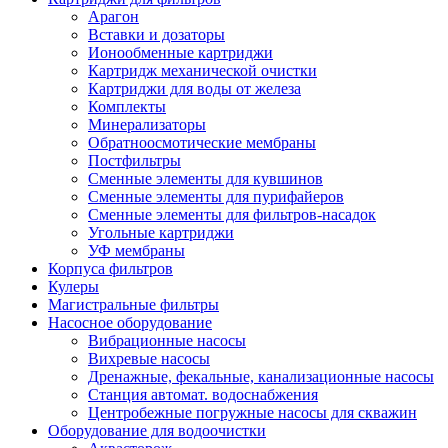
Арагон
Вставки и дозаторы
Ионообменные картриджи
Картридж механической очистки
Картриджи для воды от железа
Комплекты
Минерализаторы
Обратноосмотические мембраны
Постфильтры
Сменные элементы для кувшинов
Сменные элементы для пурифайеров
Сменные элементы для фильтров-насадок
Угольные картриджи
УФ мембраны
Корпуса фильтров
Кулеры
Магистральные фильтры
Насосное оборудование
Вибрационные насосы
Вихревые насосы
Дренажные, фекальные, канализационные насосы
Станция автомат. водоснабжения
Центробежные погружные насосы для скважин
Оборудование для водоочистки