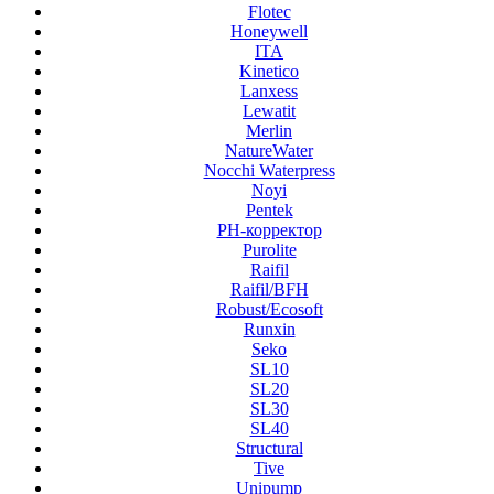
Flotec
Honeywell
ITA
Kinetico
Lanxess
Lewatit
Merlin
NatureWater
Nocchi Waterpress
Noyi
Pentek
PH-корректор
Purolite
Raifil
Raifil/BFH
Robust/Ecosoft
Runxin
Seko
SL10
SL20
SL30
SL40
Structural
Tive
Unipump