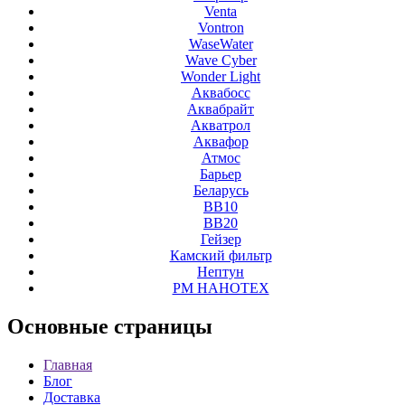
Venta
Vontron
WaseWater
Wave Cyber
Wonder Light
Аквабосс
Аквабрайт
Акватрол
Аквафор
Атмос
Барьер
Беларусь
ВВ10
ВВ20
Гейзер
Камский фильтр
Нептун
РМ НАНОТЕХ
Основные
страницы
Главная
Блог
Доставка