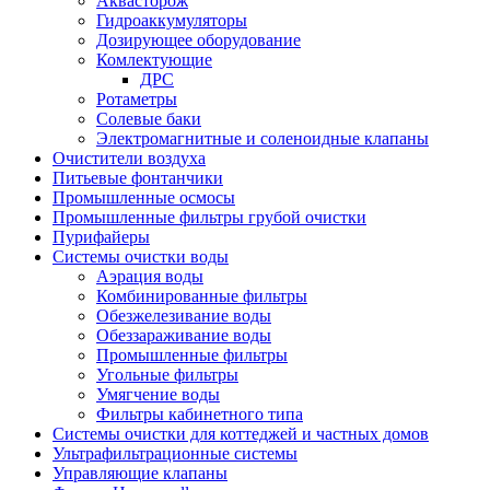
Аквасторож
Гидроаккумуляторы
Дозирующее оборудование
Комлектующие
ДРС
Ротаметры
Солевые баки
Электромагнитные и соленоидные клапаны
Очистители воздуха
Питьевые фонтанчики
Промышленные осмосы
Промышленные фильтры грубой очистки
Пурифайеры
Системы очистки воды
Аэрация воды
Комбинированные фильтры
Обезжелезивание воды
Обеззараживание воды
Промышленные фильтры
Угольные фильтры
Умягчение воды
Фильтры кабинетного типа
Системы очистки для коттеджей и частных домов
Ультрафильтрационные системы
Управляющие клапаны