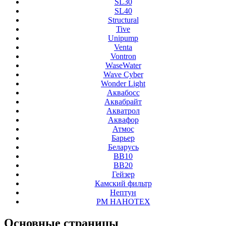
SL30
SL40
Structural
Tive
Unipump
Venta
Vontron
WaseWater
Wave Cyber
Wonder Light
Аквабосс
Аквабрайт
Акватрол
Аквафор
Атмос
Барьер
Беларусь
ВВ10
ВВ20
Гейзер
Камский фильтр
Нептун
РМ НАНОТЕХ
Основные
страницы