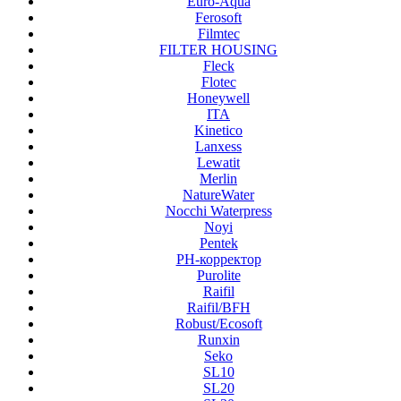
Euro-Aqua
Ferosoft
Filmtec
FILTER HOUSING
Fleck
Flotec
Honeywell
ITA
Kinetico
Lanxess
Lewatit
Merlin
NatureWater
Nocchi Waterpress
Noyi
Pentek
PH-корректор
Purolite
Raifil
Raifil/BFH
Robust/Ecosoft
Runxin
Seko
SL10
SL20