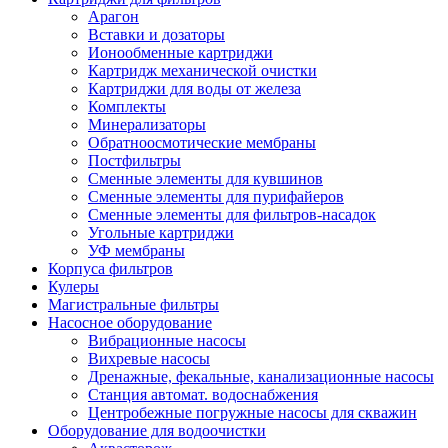
Арагон
Вставки и дозаторы
Ионообменные картриджи
Картридж механической очистки
Картриджи для воды от железа
Комплекты
Минерализаторы
Обратноосмотические мембраны
Постфильтры
Сменные элементы для кувшинов
Сменные элементы для пурифайеров
Сменные элементы для фильтров-насадок
Угольные картриджи
УФ мембраны
Корпуса фильтров
Кулеры
Магистральные фильтры
Насосное оборудование
Вибрационные насосы
Вихревые насосы
Дренажные, фекальные, канализационные насосы
Станция автомат. водоснабжения
Центробежные погружные насосы для скважин
Оборудование для водоочистки