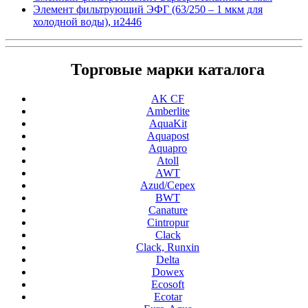
Элемент фильтрующий ЭФГ (63/250 – 1 мкм для
холодной воды), и2446
Торговые марки каталога
AK CF
Amberlite
AquaKit
Aquapost
Aquapro
Atoll
AWT
Azud/Cepex
BWT
Canature
Cintropur
Clack
Clack, Runxin
Delta
Dowex
Ecosoft
Ecotar