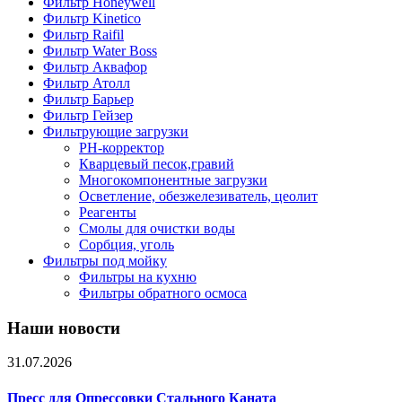
Фильтр Honeywell
Фильтр Kinetico
Фильтр Raifil
Фильтр Water Boss
Фильтр Аквафор
Фильтр Атолл
Фильтр Барьер
Фильтр Гейзер
Фильтрующие загрузки
PH-корректор
Кварцевый песок,гравий
Многокомпонентные загрузки
Осветление, обезжелезиватель, цеолит
Реагенты
Смолы для очистки воды
Сорбция, уголь
Фильтры под мойку
Фильтры на кухню
Фильтры обратного осмоса
Наши новости
31.07.2026
Пресс для Опрессовки Стального Каната