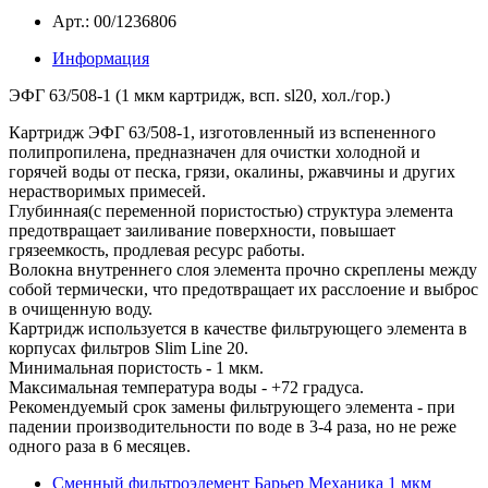
Арт.: 00/1236806
Информация
ЭФГ 63/508-1 (1 мкм картридж, всп. sl20, хол./гор.)
Картридж ЭФГ 63/508-1, изготовленный из вспененного
полипропилена, предназначен для очистки холодной и
горячей воды от песка, грязи, окалины, ржавчины и других
нерастворимых примесей.
Глубинная(с переменной пористостью) структура элемента
предотвращает заиливание поверхности, повышает
грязеемкость, продлевая ресурс работы.
Волокна внутреннего слоя элемента прочно скреплены между
собой термически, что предотвращает их расслоение и выброс
в очищенную воду.
Картридж используется в качестве фильтрующего элемента в
корпусах фильтров Slim Line 20.
Минимальная пористость - 1 мкм.
Максимальная температура воды - +72 градуса.
Рекомендуемый срок замены фильтрующего элемента - при
падении производительности по воде в 3-4 раза, но не реже
одного раза в 6 месяцев.
Сменный фильтроэлемент Барьер Механика 1 мкм