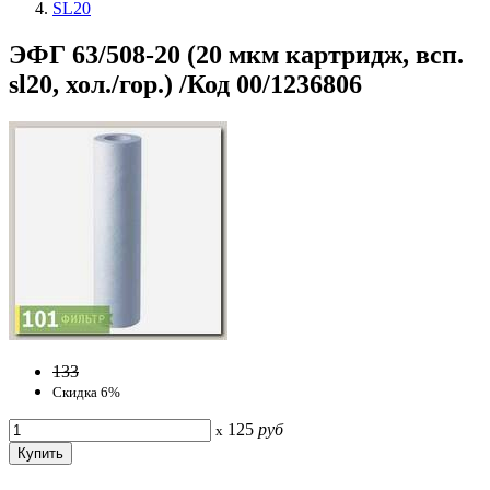
SL20
ЭФГ 63/508-20 (20 мкм картридж, всп.
sl20, хол./гор.) /Код 00/1236806
133
Скидка 6%
125
руб
x