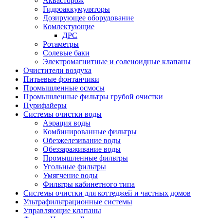
Аквасторож
Гидроаккумуляторы
Дозирующее оборудование
Комлектующие
ДРС
Ротаметры
Солевые баки
Электромагнитные и соленоидные клапаны
Очистители воздуха
Питьевые фонтанчики
Промышленные осмосы
Промышленные фильтры грубой очистки
Пурифайеры
Системы очистки воды
Аэрация воды
Комбинированные фильтры
Обезжелезивание воды
Обеззараживание воды
Промышленные фильтры
Угольные фильтры
Умягчение воды
Фильтры кабинетного типа
Системы очистки для коттеджей и частных домов
Ультрафильтрационные системы
Управляющие клапаны