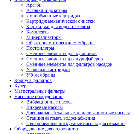
Арагон
Вставки и дозаторы
Ионообменные картриджи
Картридж механической очистки
Картриджи для воды от железа
Комплекты
Минерализаторы
Обратноосмотические мембраны
Постфильтры
Сменные элементы для кувшинов
Сменные элементы для пурифайеров
Сменные элементы для фильтров-насадок
Угольные картриджи
УФ мембраны
Корпуса фильтров
Кулеры
Магистральные фильтры
Насосное оборудование
Вибрационные насосы
Вихревые насосы
Дренажные, фекальные, канализационные насосы
Станция автомат. водоснабжения
Центробежные погружные насосы для скважин
Оборудование для водоочистки