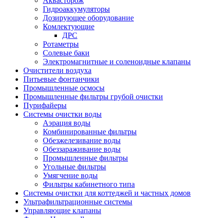
Аквасторож
Гидроаккумуляторы
Дозирующее оборудование
Комлектующие
ДРС
Ротаметры
Солевые баки
Электромагнитные и соленоидные клапаны
Очистители воздуха
Питьевые фонтанчики
Промышленные осмосы
Промышленные фильтры грубой очистки
Пурифайеры
Системы очистки воды
Аэрация воды
Комбинированные фильтры
Обезжелезивание воды
Обеззараживание воды
Промышленные фильтры
Угольные фильтры
Умягчение воды
Фильтры кабинетного типа
Системы очистки для коттеджей и частных домов
Ультрафильтрационные системы
Управляющие клапаны