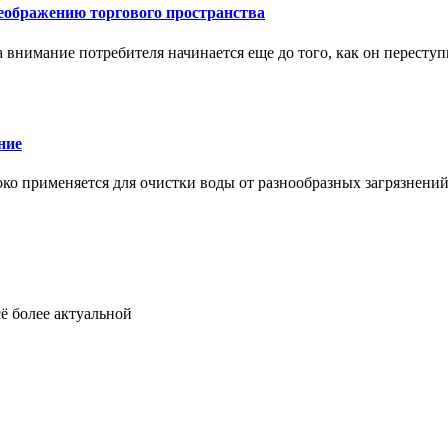
еображению торгового пространства
внимание потребителя начинается еще до того, как он переступ
ние
око применяется для очистки воды от разнообразных загрязнени
ё более актуальной