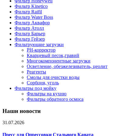
Фильтр Honeywell
Фильтр Kinetico
Фильтр Raifil
Фильтр Water Boss
Фильтр Аквафор
Фильтр Атолл
Фильтр Барьер
Фильтр Гейзер
Фильтрующие загрузки
PH-корректор
Кварцевый песок,гравий
Многокомпонентные загрузки
Осветление, обезжелезиватель, цеолит
Реагенты
Смолы для очистки воды
Сорбция, уголь
Фильтры под мойку
Фильтры на кухню
Фильтры обратного осмоса
Наши новости
31.07.2026
Пресс для Опрессовки Стального Каната