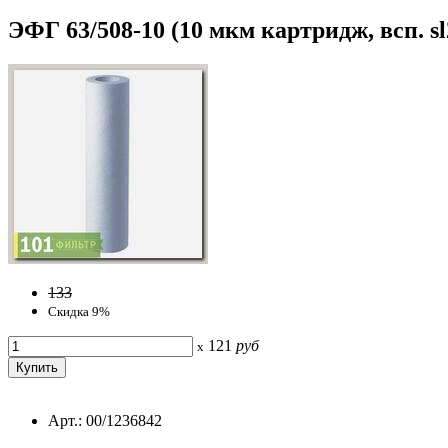
ЭФГ 63/508-10 (10 мкм картридж, всп. sl2
133
Скидка 9%
121
руб
x
Арт.: 00/1236842