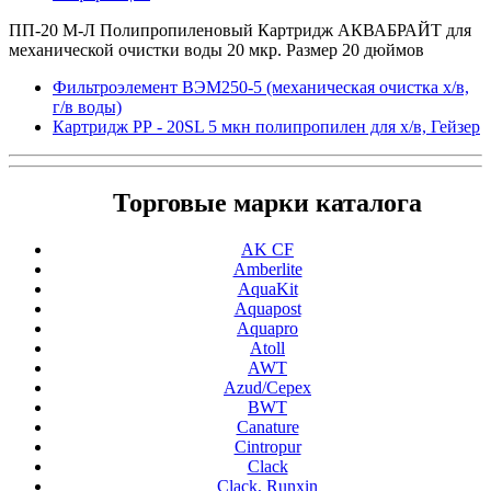
ПП-20 М-Л Полипропиленовый Картридж АКВАБРАЙТ для
механической очистки воды 20 мкр. Размер 20 дюймов
Фильтроэлемент ВЭМ250-5 (механическая очистка х/в,
г/в воды)
Картридж РР - 20SL 5 мкн полипропилен для х/в, Гейзер
Торговые марки каталога
AK CF
Amberlite
AquaKit
Aquapost
Aquapro
Atoll
AWT
Azud/Cepex
BWT
Canature
Cintropur
Clack
Clack, Runxin