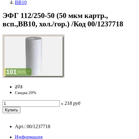
ВВ10
ЭФГ 112/250-50 (50 мкм картр.,
всп.,BB10, хол./гор.) /Код 00/1237718
273
Скидка 20%
218
руб
x
Арт.: 00/1237718
Информация