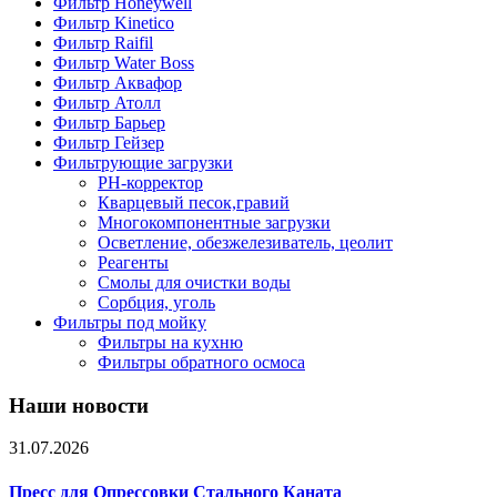
Фильтр Honeywell
Фильтр Kinetico
Фильтр Raifil
Фильтр Water Boss
Фильтр Аквафор
Фильтр Атолл
Фильтр Барьер
Фильтр Гейзер
Фильтрующие загрузки
PH-корректор
Кварцевый песок,гравий
Многокомпонентные загрузки
Осветление, обезжелезиватель, цеолит
Реагенты
Смолы для очистки воды
Сорбция, уголь
Фильтры под мойку
Фильтры на кухню
Фильтры обратного осмоса
Наши новости
31.07.2026
Пресс для Опрессовки Стального Каната