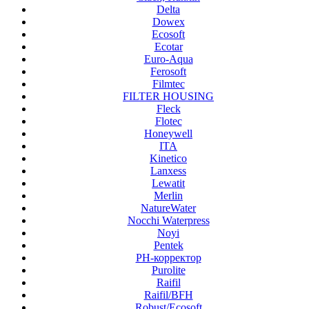
Delta
Dowex
Ecosoft
Ecotar
Euro-Aqua
Ferosoft
Filmtec
FILTER HOUSING
Fleck
Flotec
Honeywell
ITA
Kinetico
Lanxess
Lewatit
Merlin
NatureWater
Nocchi Waterpress
Noyi
Pentek
PH-корректор
Purolite
Raifil
Raifil/BFH
Robust/Ecosoft