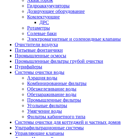
Аквасторож
Гидроаккумуляторы
Дозирующее оборудование
Комлектующие
ДРС
Ротаметры
Солевые баки
Электромагнитные и соленоидные клапаны
Очистители воздуха
Питьевые фонтанчики
Промышленные осмосы
Промышленные фильтры грубой очистки
Пурифайеры
Системы очистки воды
Аэрация воды
Комбинированные фильтры
Обезжелезивание воды
Обеззараживание воды
Промышленные фильтры
Угольные фильтры
Умягчение воды
Фильтры кабинетного типа
Системы очистки для коттеджей и частных домов
Ультрафильтрационные системы
Управляющие клапаны