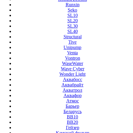
Runxin
Seko
SL10
SL20
SL30
SL40
Structural
Tive
Unipump
Venta
Vontron
WaseWater
Wave Cyber
Wonder Light
Аквабосс
Аквабрайт
Акватрол
Аквафор
Атмос
Барьер
Беларусь
ВВ10
ВВ20
Гейзер
Камский фильтр