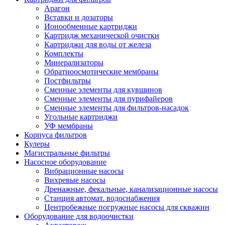
Арагон
Вставки и дозаторы
Ионообменные картриджи
Картридж механической очистки
Картриджи для воды от железа
Комплекты
Минерализаторы
Обратноосмотические мембраны
Постфильтры
Сменные элементы для кувшинов
Сменные элементы для пурифайеров
Сменные элементы для фильтров-насадок
Угольные картриджи
УФ мембраны
Корпуса фильтров
Кулеры
Магистральные фильтры
Насосное оборудование
Вибрационные насосы
Вихревые насосы
Дренажные, фекальные, канализационные насосы
Станция автомат. водоснабжения
Центробежные погружные насосы для скважин
Оборудование для водоочистки