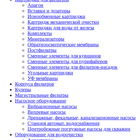
Арагон
Вставки и дозаторы
Ионообменные картриджи
Картридж механической очистки
Картриджи для воды от железа
Комплекты
Минерализаторы
Обратноосмотические мембраны
Постфильтры
Сменные элементы для кувшинов
Сменные элементы для пурифайеров
Сменные элементы для фильтров-насадок
Угольные картриджи
УФ мембраны
Корпуса фильтров
Кулеры
Магистральные фильтры
Насосное оборудование
Вибрационные насосы
Вихревые насосы
Дренажные, фекальные, канализационные насосы
Станция автомат. водоснабжения
Центробежные погружные насосы для скважин
Оборудование для водоочистки