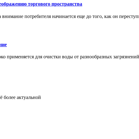
еображению торгового пространства
внимание потребителя начинается еще до того, как он переступ
ние
око применяется для очистки воды от разнообразных загрязнени
ё более актуальной