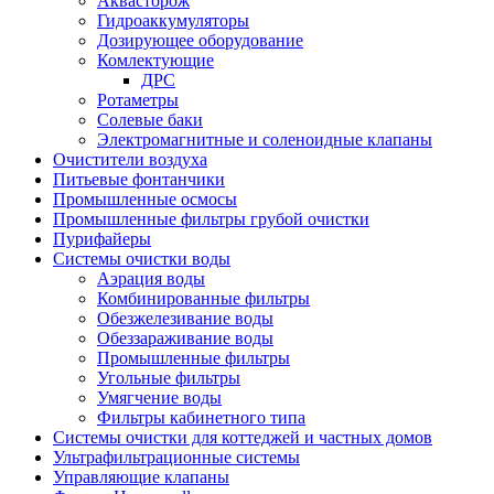
Аквасторож
Гидроаккумуляторы
Дозирующее оборудование
Комлектующие
ДРС
Ротаметры
Солевые баки
Электромагнитные и соленоидные клапаны
Очистители воздуха
Питьевые фонтанчики
Промышленные осмосы
Промышленные фильтры грубой очистки
Пурифайеры
Системы очистки воды
Аэрация воды
Комбинированные фильтры
Обезжелезивание воды
Обеззараживание воды
Промышленные фильтры
Угольные фильтры
Умягчение воды
Фильтры кабинетного типа
Системы очистки для коттеджей и частных домов
Ультрафильтрационные системы
Управляющие клапаны