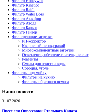
Фильтр Honeywell
Фильтр Kinetico
Фильтр Raifil
Фильтр Water Boss
Фильтр Аквафор
Фильтр Атолл
Фильтр Барьер
Фильтр Гейзер
Фильтрующие загрузки
PH-корректор
Кварцевый песок,гравий
Многокомпонентные загрузки
Осветление, обезжелезиватель, цеолит
Реагенты
Смолы для очистки воды
Сорбция, уголь
Фильтры под мойку
Фильтры на кухню
Фильтры обратного осмоса
Наши новости
31.07.2026
Пресс для Опрессовки Стального Каната