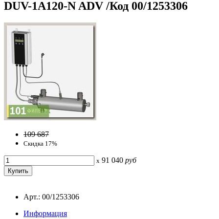
DUV-1A120-N ADV /Код 00/1253306
109 687
Скидка 17%
91 040
руб
x
Арт.: 00/1253306
Информация