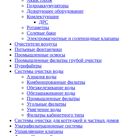
Аквасторож
Гидроаккумуляторы
Дозирующее оборудование
Комлектующие
ДРС
Ротаметры
Солевые баки
Электромагнитные и соленоидные клапаны
Очистители воздуха
Питьевые фонтанчики
Промышленные осмосы
Промышленные фильтры грубой очистки
Пурифайеры
Системы очистки воды
Аэрация воды
Комбинированные фильтры
Обезжелезивание воды
Обеззараживание воды
Промышленные фильтры
Угольные фильтры
Умягчение воды
Фильтры кабинетного типа
Системы очистки для коттеджей и частных домов
Ультрафильтрационные системы
Управляющие клапаны