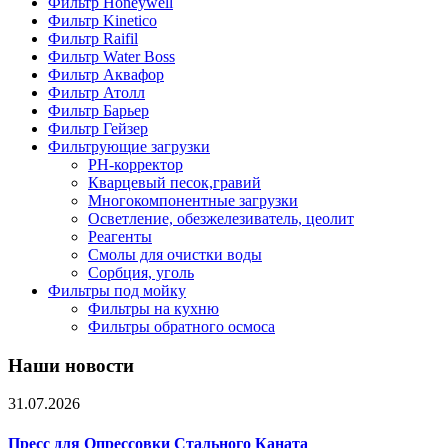
Фильтр Honeywell
Фильтр Kinetico
Фильтр Raifil
Фильтр Water Boss
Фильтр Аквафор
Фильтр Атолл
Фильтр Барьер
Фильтр Гейзер
Фильтрующие загрузки
PH-корректор
Кварцевый песок,гравий
Многокомпонентные загрузки
Осветление, обезжелезиватель, цеолит
Реагенты
Смолы для очистки воды
Сорбция, уголь
Фильтры под мойку
Фильтры на кухню
Фильтры обратного осмоса
Наши новости
31.07.2026
Пресс для Опрессовки Стального Каната