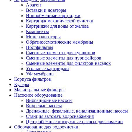
Арагон
Вставки и дозаторы
Ионообменные картриджи
Картридж механической очистки
Картриджи для воды от железа
Комплекты
Минерализаторы
Обратноосмотические мембраны
Постфильтры
Сменные элементы для кувшинов
Сменные элементы для пурифайеров
Сменные элементы для фильтров-насадок
Угольные картриджи
УФ мембраны
Корпуса фильтров
Кулеры
Магистральные фильтры
Насосное оборудование
Вибрационные насосы
Вихревые насосы
Дренажные, фекальные, канализационные насосы
Станция автомат. водоснабжения
Центробежные погружные насосы для скважин
Оборудование для водоочистки