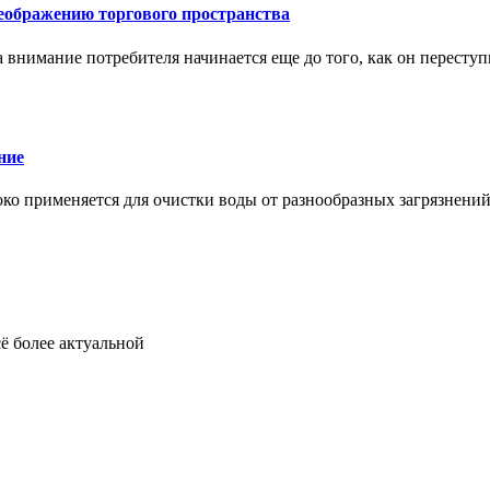
еображению торгового пространства
внимание потребителя начинается еще до того, как он переступ
ние
око применяется для очистки воды от разнообразных загрязнени
ё более актуальной