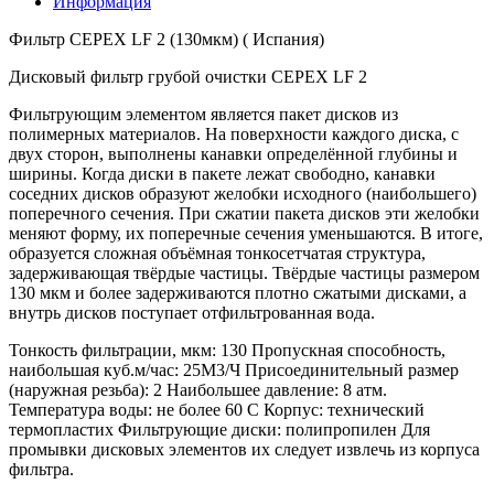
Информация
Фильтр CEPEX LF 2 (130мкм) ( Испания)
Дисковый фильтр грубой очистки CEPEX LF 2
Фильтрующим элементом является пакет дисков из
полимерных материалов. На поверхности каждого диска, с
двух сторон, выполнены канавки определённой глубины и
ширины. Когда диски в пакете лежат свободно, канавки
соседних дисков образуют желобки исходного (наибольшего)
поперечного сечения. При сжатии пакета дисков эти желобки
меняют форму, их поперечные сечения уменьшаются. В итоге,
образуется сложная объёмная тонкосетчатая структура,
задерживающая твёрдые частицы. Твёрдые частицы размером
130 мкм и более задерживаются плотно сжатыми дисками, а
внутрь дисков поступает отфильтрованная вода.
Тонкость фильтрации, мкм: 130 Пропускная способность,
наибольшая куб.м/час: 25М3/Ч Присоединительный размер
(наружная резьба): 2 Наибольшее давление: 8 атм.
Температура воды: не более 60 С Корпус: технический
термопластих Фильтрующие диски: полипропилен Для
промывки дисковых элементов их следует извлечь из корпуса
фильтра.