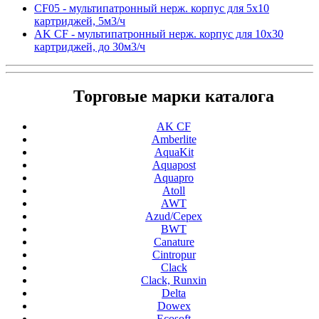
CF05 - мультипатронный нерж. корпус для 5х10
картриджей, 5м3/ч
AK CF - мультипатронный нерж. корпус для 10х30
картриджей, до 30м3/ч
Торговые марки каталога
AK CF
Amberlite
AquaKit
Aquapost
Aquapro
Atoll
AWT
Azud/Cepex
BWT
Canature
Cintropur
Clack
Clack, Runxin
Delta
Dowex
Ecosoft