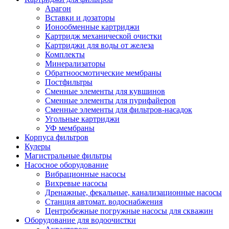
Арагон
Вставки и дозаторы
Ионообменные картриджи
Картридж механической очистки
Картриджи для воды от железа
Комплекты
Минерализаторы
Обратноосмотические мембраны
Постфильтры
Сменные элементы для кувшинов
Сменные элементы для пурифайеров
Сменные элементы для фильтров-насадок
Угольные картриджи
УФ мембраны
Корпуса фильтров
Кулеры
Магистральные фильтры
Насосное оборудование
Вибрационные насосы
Вихревые насосы
Дренажные, фекальные, канализационные насосы
Станция автомат. водоснабжения
Центробежные погружные насосы для скважин
Оборудование для водоочистки