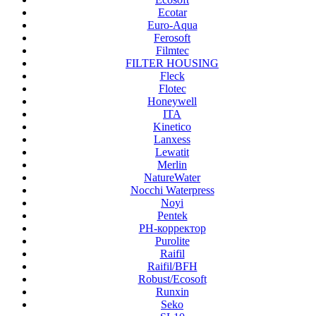
Ecotar
Euro-Aqua
Ferosoft
Filmtec
FILTER HOUSING
Fleck
Flotec
Honeywell
ITA
Kinetico
Lanxess
Lewatit
Merlin
NatureWater
Nocchi Waterpress
Noyi
Pentek
PH-корректор
Purolite
Raifil
Raifil/BFH
Robust/Ecosoft
Runxin
Seko