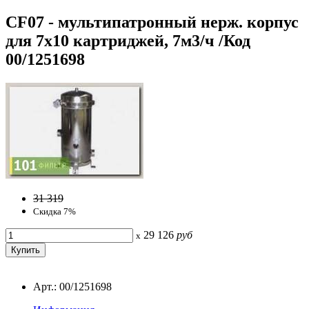
CF07 - мультипатронный нерж. корпус
для 7х10 картриджей, 7м3/ч /Код
00/1251698
31 319
Скидка 7%
29 126
руб
x
Арт.: 00/1251698