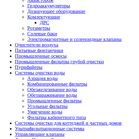
Аквасторож
Гидроаккумуляторы
Дозирующее оборудование
Комлектующие
ДРС
Ротаметры
Солевые баки
Электромагнитные и соленоидные клапаны
Очистители воздуха
Питьевые фонтанчики
Промышленные осмосы
Промышленные фильтры грубой очистки
Пурифайеры
Системы очистки воды
Аэрация воды
Комбинированные фильтры
Обезжелезивание воды
Обеззараживание воды
Промышленные фильтры
Угольные фильтры
Умягчение воды
Фильтры кабинетного типа
Системы очистки для коттеджей и частных домов
Ультрафильтрационные системы
Управляющие клапаны