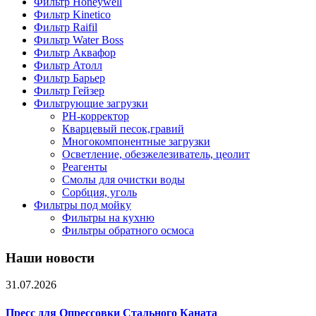
Фильтр Honeywell
Фильтр Kinetico
Фильтр Raifil
Фильтр Water Boss
Фильтр Аквафор
Фильтр Атолл
Фильтр Барьер
Фильтр Гейзер
Фильтрующие загрузки
PH-корректор
Кварцевый песок,гравий
Многокомпонентные загрузки
Осветление, обезжелезиватель, цеолит
Реагенты
Смолы для очистки воды
Сорбция, уголь
Фильтры под мойку
Фильтры на кухню
Фильтры обратного осмоса
Наши новости
31.07.2026
Пресс для Опрессовки Стального Каната