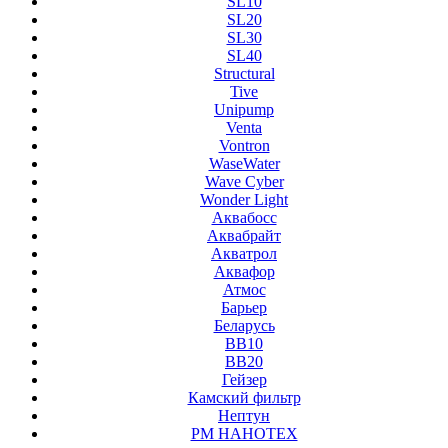
SL10
SL20
SL30
SL40
Structural
Tive
Unipump
Venta
Vontron
WaseWater
Wave Cyber
Wonder Light
Аквабосс
Аквабрайт
Акватрол
Аквафор
Атмос
Барьер
Беларусь
ВВ10
ВВ20
Гейзер
Камский фильтр
Нептун
РМ НАНОТЕХ