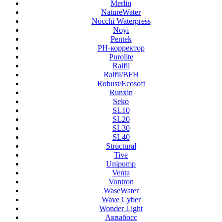
Merlin
NatureWater
Nocchi Waterpress
Noyi
Pentek
PH-корректор
Purolite
Raifil
Raifil/BFH
Robust/Ecosoft
Runxin
Seko
SL10
SL20
SL30
SL40
Structural
Tive
Unipump
Venta
Vontron
WaseWater
Wave Cyber
Wonder Light
Аквабосс