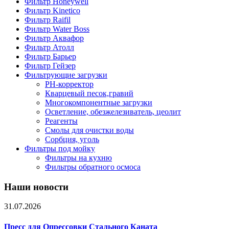
Фильтр Honeywell
Фильтр Kinetico
Фильтр Raifil
Фильтр Water Boss
Фильтр Аквафор
Фильтр Атолл
Фильтр Барьер
Фильтр Гейзер
Фильтрующие загрузки
PH-корректор
Кварцевый песок,гравий
Многокомпонентные загрузки
Осветление, обезжелезиватель, цеолит
Реагенты
Смолы для очистки воды
Сорбция, уголь
Фильтры под мойку
Фильтры на кухню
Фильтры обратного осмоса
Наши новости
31.07.2026
Пресс для Опрессовки Стального Каната