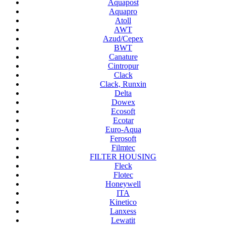
Aquapost
Aquapro
Atoll
AWT
Azud/Cepex
BWT
Canature
Cintropur
Clack
Clack, Runxin
Delta
Dowex
Ecosoft
Ecotar
Euro-Aqua
Ferosoft
Filmtec
FILTER HOUSING
Fleck
Flotec
Honeywell
ITA
Kinetico
Lanxess
Lewatit