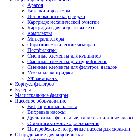
Арагон
Вставки и дозаторы
Ионообменные картриджи
Картридж механической очистки
Картриджи для воды от железа
Комплекты
Минерализаторы
Обратноосмотические мембраны
Постфильтры
Сменные элементы для кувшинов
Сменные элементы для пурифайеров
Сменные элементы для фильтров-насадок
Угольные картриджи
УФ мембраны
Корпуса фильтров
Кулеры
Магистральные фильтры
Насосное оборудование
Вибрационные насосы
Вихревые насосы
Дренажные, фекальные, канализационные насосы
Станция автомат. водоснабжения
Центробежные погружные насосы для скважин
Оборудование для водоочистки