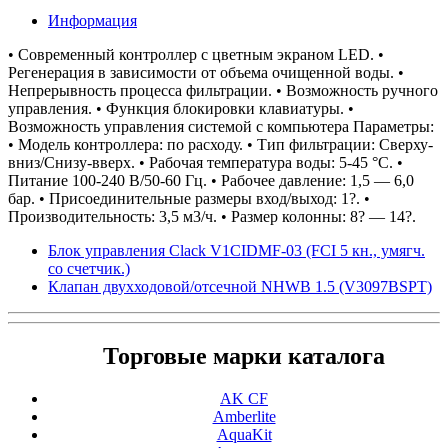
Информация
• Современный контроллер с цветным экраном LED. •
Регенерация в зависимости от объема очищенной воды. •
Непрерывность процесса фильтрации. • Возможность ручного
управления. • Функция блокировки клавиатуры. •
Возможность управления системой с компьютера Параметры:
• Модель контроллера: по расходу. • Тип фильтрации: Сверху-
вниз/Снизу-вверх. • Рабочая температура воды: 5-45 °С. •
Питание 100-240 В/50-60 Гц. • Рабочее давление: 1,5 — 6,0
бар. • Присоединительные размеры вход/выход: 1?. •
Производительность: 3,5 м3/ч. • Размер колонны: 8? — 14?.
Блок управления Clack V1CIDMF-03 (FCI 5 кн., умягч.
со счетчик.)
Клапан двухходовой/отсечной NHWB 1.5 (V3097BSPT)
Торговые марки каталога
AK CF
Amberlite
AquaKit