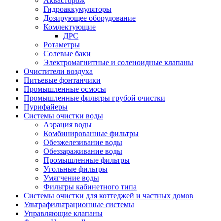
Аквасторож
Гидроаккумуляторы
Дозирующее оборудование
Комлектующие
ДРС
Ротаметры
Солевые баки
Электромагнитные и соленоидные клапаны
Очистители воздуха
Питьевые фонтанчики
Промышленные осмосы
Промышленные фильтры грубой очистки
Пурифайеры
Системы очистки воды
Аэрация воды
Комбинированные фильтры
Обезжелезивание воды
Обеззараживание воды
Промышленные фильтры
Угольные фильтры
Умягчение воды
Фильтры кабинетного типа
Системы очистки для коттеджей и частных домов
Ультрафильтрационные системы
Управляющие клапаны