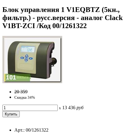
Блок управления 1 V1EQBTZ (5кн.,
фильтр.) - русс.версия - аналог Clack
V1BT-ZCI /Код 00/1261322
20 359
Скидка 34%
13 436
руб
x
Арт.: 00/1261322