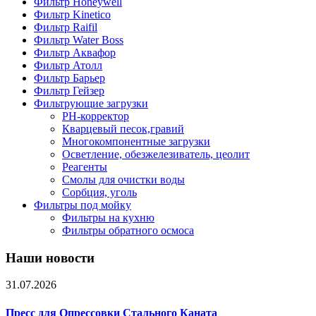
Фильтр Honeywell
Фильтр Kinetico
Фильтр Raifil
Фильтр Water Boss
Фильтр Аквафор
Фильтр Атолл
Фильтр Барьер
Фильтр Гейзер
Фильтрующие загрузки
PH-корректор
Кварцевый песок,гравий
Многокомпонентные загрузки
Осветление, обезжелезиватель, цеолит
Реагенты
Смолы для очистки воды
Сорбция, уголь
Фильтры под мойку
Фильтры на кухню
Фильтры обратного осмоса
Наши новости
31.07.2026
Пресс для Опрессовки Стального Каната