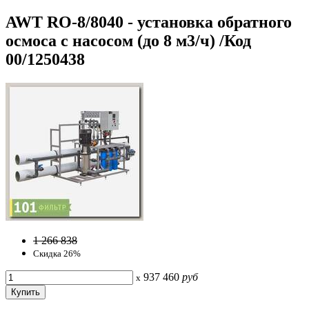
AWT RO-8/8040 - установка обратного
осмоса с насосом (до 8 м3/ч) /Код
00/1250438
1 266 838
Скидка 26%
937 460
руб
x