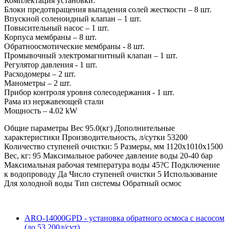
Комплектация установки:
Блоки предотвращения выпадения солей жесткости – 8 шт.
Впускной соленоидный клапан – 1 шт.
Повысительный насос – 1 шт.
Корпуса мембраны – 8 шт.
Обратноосмотические мембраны - 8 шт.
Промывочный электромагнитный клапан – 1 шт.
Регулятор давления - 1 шт.
Расходомеры – 2 шт.
Манометры – 2 шт.
Прибор контроля уровня солесодержания - 1 шт.
Рама из нержавеющей стали
Мощность – 4.02 kW
Общие параметры
Вес
95.0(кг)
Дополнительные
характеристики
Производительность, л/сутки
53200
Количество ступеней очистки:
5
Размеры, мм
1120х1010х1500
Вес, кг:
95
Максимальное рабочее давление воды
20-40 бар
Максимальная рабочая температура воды
45?С
Подключение
к водопроводу
Да
Число ступеней очистки
5
Использование
Для холодной воды
Тип системы
Обратный осмос
ARO-14000GPD - установка обратного осмоса с насосом
(до 53 200л/сут)