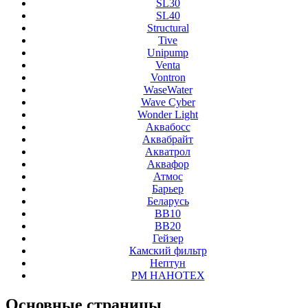
SL30
SL40
Structural
Tive
Unipump
Venta
Vontron
WaseWater
Wave Cyber
Wonder Light
Аквабосс
Аквабрайт
Акватрол
Аквафор
Атмос
Барьер
Беларусь
ВВ10
ВВ20
Гейзер
Камский фильтр
Нептун
РМ НАНОТЕХ
Основные
страницы