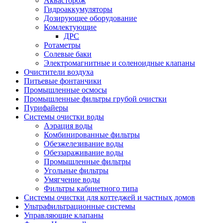
Аквасторож
Гидроаккумуляторы
Дозирующее оборудование
Комлектующие
ДРС
Ротаметры
Солевые баки
Электромагнитные и соленоидные клапаны
Очистители воздуха
Питьевые фонтанчики
Промышленные осмосы
Промышленные фильтры грубой очистки
Пурифайеры
Системы очистки воды
Аэрация воды
Комбинированные фильтры
Обезжелезивание воды
Обеззараживание воды
Промышленные фильтры
Угольные фильтры
Умягчение воды
Фильтры кабинетного типа
Системы очистки для коттеджей и частных домов
Ультрафильтрационные системы
Управляющие клапаны