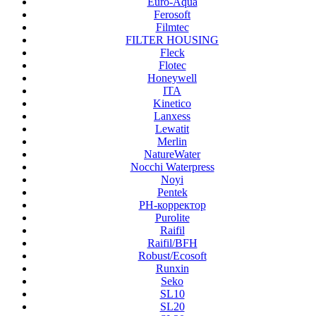
Euro-Aqua
Ferosoft
Filmtec
FILTER HOUSING
Fleck
Flotec
Honeywell
ITA
Kinetico
Lanxess
Lewatit
Merlin
NatureWater
Nocchi Waterpress
Noyi
Pentek
PH-корректор
Purolite
Raifil
Raifil/BFH
Robust/Ecosoft
Runxin
Seko
SL10
SL20