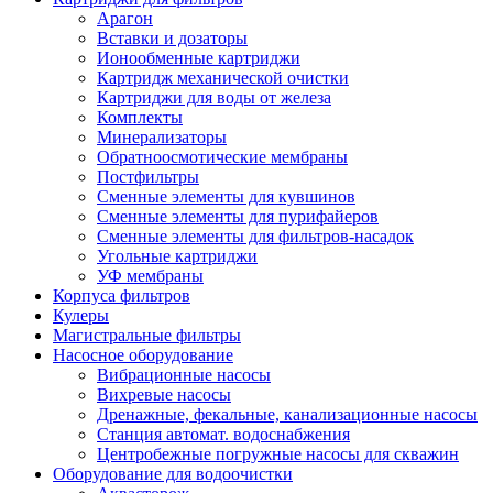
Арагон
Вставки и дозаторы
Ионообменные картриджи
Картридж механической очистки
Картриджи для воды от железа
Комплекты
Минерализаторы
Обратноосмотические мембраны
Постфильтры
Сменные элементы для кувшинов
Сменные элементы для пурифайеров
Сменные элементы для фильтров-насадок
Угольные картриджи
УФ мембраны
Корпуса фильтров
Кулеры
Магистральные фильтры
Насосное оборудование
Вибрационные насосы
Вихревые насосы
Дренажные, фекальные, канализационные насосы
Станция автомат. водоснабжения
Центробежные погружные насосы для скважин
Оборудование для водоочистки