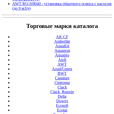
AWT RO-9/8040 - установка обратного осмоса с насосом
(до 9 м3/ч)
Торговые марки каталога
AK CF
Amberlite
AquaKit
Aquapost
Aquapro
Atoll
AWT
Azud/Cepex
BWT
Canature
Cintropur
Clack
Clack, Runxin
Delta
Dowex
Ecosoft
Ecotar