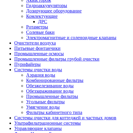
Аквасторож
Гидроаккумуляторы
Дозирующее оборудование
Комлектующие
ДРС
Ротаметры
Солевые баки
Электромагнитные и соленоидные клапаны
Очистители воздуха
Питьевые фонтанчики
Промышленные осмосы
Промышленные фильтры грубой очистки
Пурифайеры
Системы очистки воды
Аэрация воды
Комбинированные фильтры
Обезжелезивание воды
Обеззараживание воды
Промышленные фильтры
Угольные фильтры
Умягчение воды
Фильтры кабинетного типа
Системы очистки для коттеджей и частных домов
Ультрафильтрационные системы
Управляющие клапаны