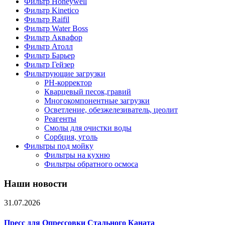
Фильтр Honeywell
Фильтр Kinetico
Фильтр Raifil
Фильтр Water Boss
Фильтр Аквафор
Фильтр Атолл
Фильтр Барьер
Фильтр Гейзер
Фильтрующие загрузки
PH-корректор
Кварцевый песок,гравий
Многокомпонентные загрузки
Осветление, обезжелезиватель, цеолит
Реагенты
Смолы для очистки воды
Сорбция, уголь
Фильтры под мойку
Фильтры на кухню
Фильтры обратного осмоса
Наши новости
31.07.2026
Пресс для Опрессовки Стального Каната