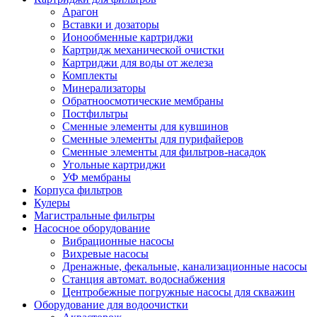
Арагон
Вставки и дозаторы
Ионообменные картриджи
Картридж механической очистки
Картриджи для воды от железа
Комплекты
Минерализаторы
Обратноосмотические мембраны
Постфильтры
Сменные элементы для кувшинов
Сменные элементы для пурифайеров
Сменные элементы для фильтров-насадок
Угольные картриджи
УФ мембраны
Корпуса фильтров
Кулеры
Магистральные фильтры
Насосное оборудование
Вибрационные насосы
Вихревые насосы
Дренажные, фекальные, канализационные насосы
Станция автомат. водоснабжения
Центробежные погружные насосы для скважин
Оборудование для водоочистки