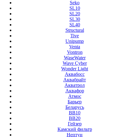
Seko
SL10
SL20
SL30
SL40
Structural
Tive
Unipump
Venta
Vontron
WaseWater
Wave Cyber
Wonder Light
Аквабосс
Аквабрайт
Акватрол
Аквафор
Атмос
Барьер
Беларусь
ВВ10
ВВ20
Гейзер
Камский фильтр
Нептун