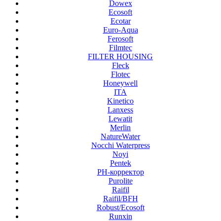
Dowex
Ecosoft
Ecotar
Euro-Aqua
Ferosoft
Filmtec
FILTER HOUSING
Fleck
Flotec
Honeywell
ITA
Kinetico
Lanxess
Lewatit
Merlin
NatureWater
Nocchi Waterpress
Noyi
Pentek
PH-корректор
Purolite
Raifil
Raifil/BFH
Robust/Ecosoft
Runxin