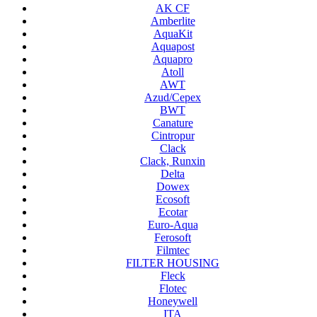
AK CF
Amberlite
AquaKit
Aquapost
Aquapro
Atoll
AWT
Azud/Cepex
BWT
Canature
Cintropur
Clack
Clack, Runxin
Delta
Dowex
Ecosoft
Ecotar
Euro-Aqua
Ferosoft
Filmtec
FILTER HOUSING
Fleck
Flotec
Honeywell
ITA