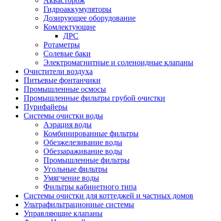
Аквасторож
Гидроаккумуляторы
Дозирующее оборудование
Комлектующие
ДРС
Ротаметры
Солевые баки
Электромагнитные и соленоидные клапаны
Очистители воздуха
Питьевые фонтанчики
Промышленные осмосы
Промышленные фильтры грубой очистки
Пурифайеры
Системы очистки воды
Аэрация воды
Комбинированные фильтры
Обезжелезивание воды
Обеззараживание воды
Промышленные фильтры
Угольные фильтры
Умягчение воды
Фильтры кабинетного типа
Системы очистки для коттеджей и частных домов
Ультрафильтрационные системы
Управляющие клапаны