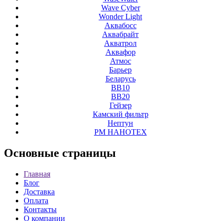
Wave Cyber
Wonder Light
Аквабосс
Аквабрайт
Акватрол
Аквафор
Атмос
Барьер
Беларусь
ВВ10
ВВ20
Гейзер
Камский фильтр
Нептун
РМ НАНОТЕХ
Основные
страницы
Главная
Блог
Доставка
Оплата
Контакты
О компании