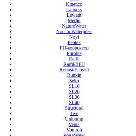
Kinetico
Lanxess
Lewatit
Merlin
NatureWater
Nocchi Waterpress
Noyi
Pentek
PH-корректор
Purolite
Raifil
Raifil/BFH
Robust/Ecosoft
Runxin
Seko
SL10
SL20
SL30
SL40
Structural
Tive
Unipump
Venta
Vontron
WaseWater