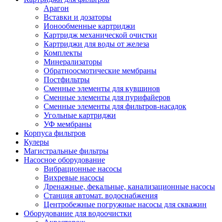
Арагон
Вставки и дозаторы
Ионообменные картриджи
Картридж механической очистки
Картриджи для воды от железа
Комплекты
Минерализаторы
Обратноосмотические мембраны
Постфильтры
Сменные элементы для кувшинов
Сменные элементы для пурифайеров
Сменные элементы для фильтров-насадок
Угольные картриджи
УФ мембраны
Корпуса фильтров
Кулеры
Магистральные фильтры
Насосное оборудование
Вибрационные насосы
Вихревые насосы
Дренажные, фекальные, канализационные насосы
Станция автомат. водоснабжения
Центробежные погружные насосы для скважин
Оборудование для водоочистки