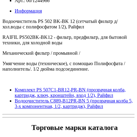
Арт.: 00/1244966
Информация
Водоочиститель PS 502 BK-BK 12 (сетчатый фильтр д/
хол.воды с полифосфатом 1/2), Райфил
RAIFIL PS502BK-BK12 - фильтр, предфильтр, для бытовой
техники, для холодной воды
Механический фильтр / промывной /
Умягчение воды (техническое),
с помощью Полифосфата /
наполнитель/.
1/2 дюйма подсоединение.
Комплект PS 507С1-BR12-PR-BN (прозрачная колба,
картридж, ключ, кронштейн, вход 1/2), Райфил
Водоочиститель C889-B12PR-BN 5 (прозрачная колба 5,
3-х компонентная, 1/2, картридж), Райфил
Торговые марки каталога