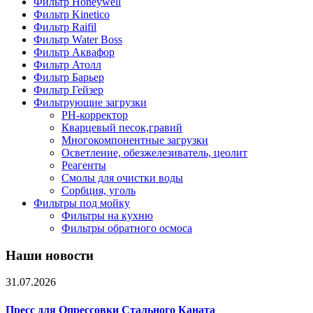
Фильтр Honeywell
Фильтр Kinetico
Фильтр Raifil
Фильтр Water Boss
Фильтр Аквафор
Фильтр Атолл
Фильтр Барьер
Фильтр Гейзер
Фильтрующие загрузки
PH-корректор
Кварцевый песок,гравий
Многокомпонентные загрузки
Осветление, обезжелезиватель, цеолит
Реагенты
Смолы для очистки воды
Сорбция, уголь
Фильтры под мойку
Фильтры на кухню
Фильтры обратного осмоса
Наши новости
31.07.2026
Пресс для Опрессовки Стального Каната