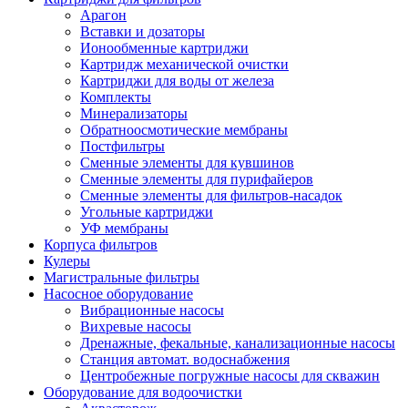
Арагон
Вставки и дозаторы
Ионообменные картриджи
Картридж механической очистки
Картриджи для воды от железа
Комплекты
Минерализаторы
Обратноосмотические мембраны
Постфильтры
Сменные элементы для кувшинов
Сменные элементы для пурифайеров
Сменные элементы для фильтров-насадок
Угольные картриджи
УФ мембраны
Корпуса фильтров
Кулеры
Магистральные фильтры
Насосное оборудование
Вибрационные насосы
Вихревые насосы
Дренажные, фекальные, канализационные насосы
Станция автомат. водоснабжения
Центробежные погружные насосы для скважин
Оборудование для водоочистки