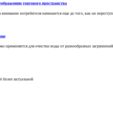
еображению торгового пространства
внимание потребителя начинается еще до того, как он переступ
ние
око применяется для очистки воды от разнообразных загрязнени
ё более актуальной