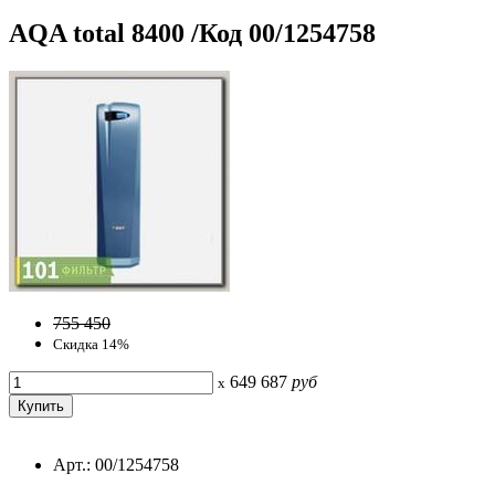
AQA total 8400 /Код 00/1254758
755 450
Скидка 14%
649 687
руб
x
Арт.: 00/1254758