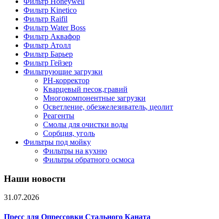
Фильтр Honeywell
Фильтр Kinetico
Фильтр Raifil
Фильтр Water Boss
Фильтр Аквафор
Фильтр Атолл
Фильтр Барьер
Фильтр Гейзер
Фильтрующие загрузки
PH-корректор
Кварцевый песок,гравий
Многокомпонентные загрузки
Осветление, обезжелезиватель, цеолит
Реагенты
Смолы для очистки воды
Сорбция, уголь
Фильтры под мойку
Фильтры на кухню
Фильтры обратного осмоса
Наши новости
31.07.2026
Пресс для Опрессовки Стального Каната