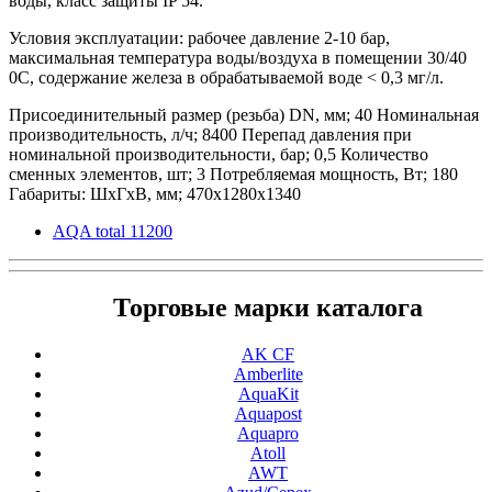
воды, класс защиты IP 54.
Условия эксплуатации: рабочее давление 2-10 бар,
максимальная температура воды/воздуха в помещении 30/40
0С, содержание железа в обрабатываемой воде < 0,3 мг/л.
Присоединительный размер (резьба) DN, мм;
40
Номинальная
производительность, л/ч;
8400
Перепад давления при
номинальной производительности, бар;
0,5
Количество
сменных элементов, шт;
3
Потребляемая мощность, Вт;
180
Габариты: ШхГхВ, мм;
470х1280х1340
AQA total 11200
Торговые марки каталога
AK CF
Amberlite
AquaKit
Aquapost
Aquapro
Atoll
AWT