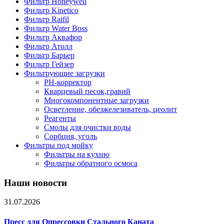
Фильтр Honeywell
Фильтр Kinetico
Фильтр Raifil
Фильтр Water Boss
Фильтр Аквафор
Фильтр Атолл
Фильтр Барьер
Фильтр Гейзер
Фильтрующие загрузки
PH-корректор
Кварцевый песок,гравий
Многокомпонентные загрузки
Осветление, обезжелезиватель, цеолит
Реагенты
Смолы для очистки воды
Сорбция, уголь
Фильтры под мойку
Фильтры на кухню
Фильтры обратного осмоса
Наши новости
31.07.2026
Пресс для Опрессовки Стального Каната