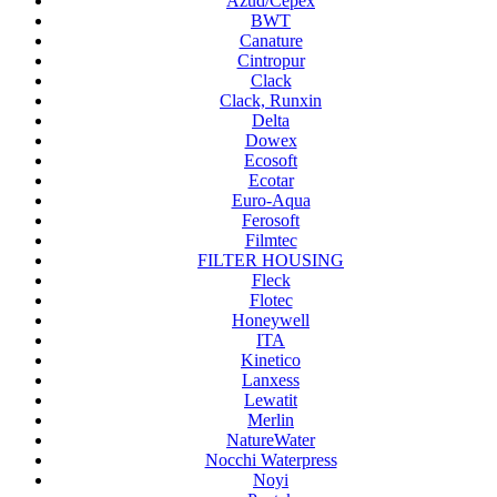
Azud/Cepex
BWT
Canature
Cintropur
Clack
Clack, Runxin
Delta
Dowex
Ecosoft
Ecotar
Euro-Aqua
Ferosoft
Filmtec
FILTER HOUSING
Fleck
Flotec
Honeywell
ITA
Kinetico
Lanxess
Lewatit
Merlin
NatureWater
Nocchi Waterpress
Noyi