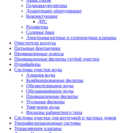
Аквасторож
Гидроаккумуляторы
Дозирующее оборудование
Комлектующие
ДРС
Ротаметры
Солевые баки
Электромагнитные и соленоидные клапаны
Очистители воздуха
Питьевые фонтанчики
Промышленные осмосы
Промышленные фильтры грубой очистки
Пурифайеры
Системы очистки воды
Аэрация воды
Комбинированные фильтры
Обезжелезивание воды
Обеззараживание воды
Промышленные фильтры
Угольные фильтры
Умягчение воды
Фильтры кабинетного типа
Системы очистки для коттеджей и частных домов
Ультрафильтрационные системы
Управляющие клапаны