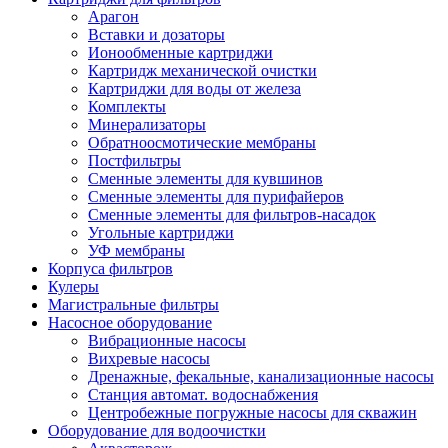
Арагон
Вставки и дозаторы
Ионообменные картриджи
Картридж механической очистки
Картриджи для воды от железа
Комплекты
Минерализаторы
Обратноосмотические мембраны
Постфильтры
Сменные элементы для кувшинов
Сменные элементы для пурифайеров
Сменные элементы для фильтров-насадок
Угольные картриджи
УФ мембраны
Корпуса фильтров
Кулеры
Магистральные фильтры
Насосное оборудование
Вибрационные насосы
Вихревые насосы
Дренажные, фекальные, канализационные насосы
Станция автомат. водоснабжения
Центробежные погружные насосы для скважин
Оборудование для водоочистки