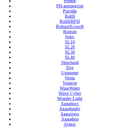
Pentek
PH-корректор
Purolite
Raifil
Raifil/BFH
Robust/Ecosoft
Runxin
Seko
SL10
SL20
SL30
SL40
Structural
Tive
Unipump
Venta
Vontron
WaseWater
Wave Cyber
Wonder Light
Аквабосс
Аквабрайт
Акватрол
Аквафор
Атмос