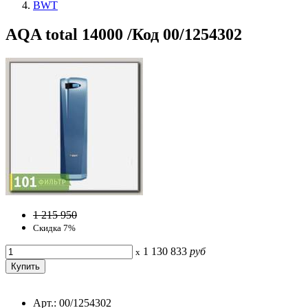
BWT
AQA total 14000 /Код 00/1254302
1 215 950
Скидка 7%
1 130 833
руб
x
Арт.: 00/1254302