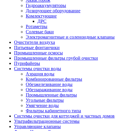
Аквасторож
Гидроаккумуляторы
Дозирующее оборудование
Комлектующие
ДРС
Ротаметры
Солевые баки
Электромагнитные и соленоидные клапаны
Очистители воздуха
Питьевые фонтанчики
Промышленные осмосы
Промышленные фильтры грубой очистки
Пурифайеры
Системы очистки воды
Аэрация воды
Комбинированные фильтры
Обезжелезивание воды
Обеззараживание воды
Промышленные фильтры
Угольные фильтры
Умягчение воды
Фильтры кабинетного типа
Системы очистки для коттеджей и частных домов
Ультрафильтрационные системы
Управляющие клапаны