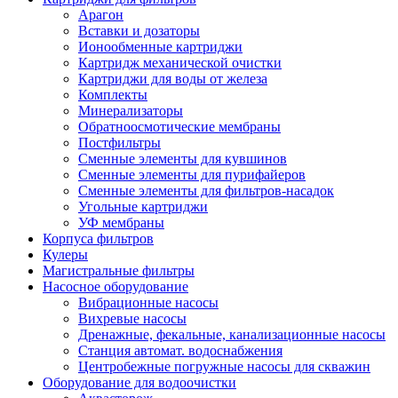
Арагон
Вставки и дозаторы
Ионообменные картриджи
Картридж механической очистки
Картриджи для воды от железа
Комплекты
Минерализаторы
Обратноосмотические мембраны
Постфильтры
Сменные элементы для кувшинов
Сменные элементы для пурифайеров
Сменные элементы для фильтров-насадок
Угольные картриджи
УФ мембраны
Корпуса фильтров
Кулеры
Магистральные фильтры
Насосное оборудование
Вибрационные насосы
Вихревые насосы
Дренажные, фекальные, канализационные насосы
Станция автомат. водоснабжения
Центробежные погружные насосы для скважин
Оборудование для водоочистки