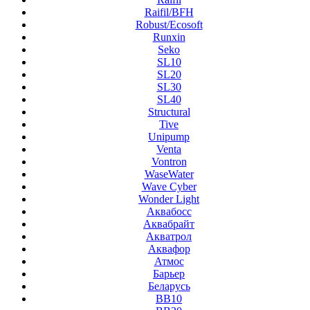
Raifil/BFH
Robust/Ecosoft
Runxin
Seko
SL10
SL20
SL30
SL40
Structural
Tive
Unipump
Venta
Vontron
WaseWater
Wave Cyber
Wonder Light
Аквабосс
Аквабрайт
Акватрол
Аквафор
Атмос
Барьер
Беларусь
ВВ10