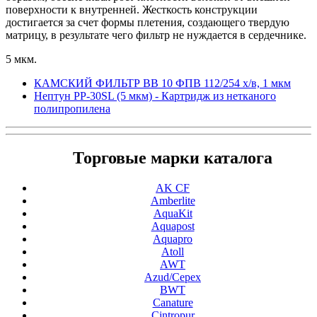
поверхности к внутренней. Жесткость конструкции
достигается за счет формы плетения, создающего твердую
матрицу, в результате чего фильтр не нуждается в сердечнике.
5 мкм.
КАМСКИЙ ФИЛЬТР ВВ 10 ФПВ 112/254 х/в, 1 мкм
Нептун PP-30SL (5 мкм) - Картридж из нетканого
полипропилена
Торговые марки каталога
AK CF
Amberlite
AquaKit
Aquapost
Aquapro
Atoll
AWT
Azud/Cepex
BWT
Canature
Cintropur