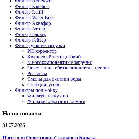
Фильтр Honeywell
Фильтр Kinetico
Фильтр Raifil
Фильтр Water Boss
Фильтр Аквафор
Фильтр Атолл
Фильтр Барьер
Фильтр Гейзер
Фильтрующие загрузки
PH-корректор
Кварцевый песок,гравий
Многокомпонентные загрузки
Осветление, обезжелезиватель, цеолит
Реагенты
Смолы для очистки воды
Сорбция, уголь
Фильтры под мойку
Фильтры на кухню
Фильтры обратного осмоса
Наши новости
31.07.2026
Пресс для Опрессовки Стального Каната