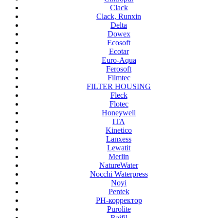
Clack
Clack, Runxin
Delta
Dowex
Ecosoft
Ecotar
Euro-Aqua
Ferosoft
Filmtec
FILTER HOUSING
Fleck
Flotec
Honeywell
ITA
Kinetico
Lanxess
Lewatit
Merlin
NatureWater
Nocchi Waterpress
Noyi
Pentek
PH-корректор
Purolite
Raifil