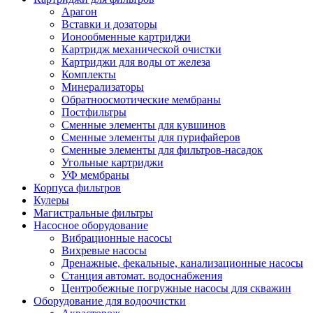
Арагон
Вставки и дозаторы
Ионообменные картриджи
Картридж механической очистки
Картриджи для воды от железа
Комплекты
Минерализаторы
Обратноосмотические мембраны
Постфильтры
Сменные элементы для кувшинов
Сменные элементы для пурифайеров
Сменные элементы для фильтров-насадок
Угольные картриджи
УФ мембраны
Корпуса фильтров
Кулеры
Магистральные фильтры
Насосное оборудование
Вибрационные насосы
Вихревые насосы
Дренажные, фекальные, канализационные насосы
Станция автомат. водоснабжения
Центробежные погружные насосы для скважин
Оборудование для водоочистки