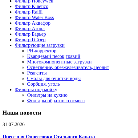
Фильтр Honeywell
Фильтр Kinetico
Фильтр Raifil
Фильтр Water Boss
Фильтр Аквафор
Фильтр Атолл
Фильтр Барьер
Фильтр Гейзер
Фильтрующие загрузки
PH-корректор
Кварцевый песок,гравий
Многокомпонентные загрузки
Осветление, обезжелезиватель, цеолит
Реагенты
Смолы для очистки воды
Сорбция, уголь
Фильтры под мойку
Фильтры на кухню
Фильтры обратного осмоса
Наши новости
31.07.2026
Пресс для Опрессовки Стального Каната