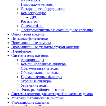
Аквасторож
Гидроаккумуляторы
Дозирующее оборудование
Комлектующие
ДРС
Ротаметры
Солевые баки
Электромагнитные и соленоидные клапаны
Очистители воздуха
Питьевые фонтанчики
Промышленные осмосы
Промышленные фильтры грубой очистки
Пурифайеры
Системы очистки воды
Аэрация воды
Комбинированные фильтры
Обезжелезивание воды
Обеззараживание воды
Промышленные фильтры
Угольные фильтры
Умягчение воды
Фильтры кабинетного типа
Системы очистки для коттеджей и частных домов
Ультрафильтрационные системы
Управляющие клапаны