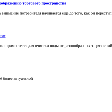
еображению торгового пространства
внимание потребителя начинается еще до того, как он переступ
ние
око применяется для очистки воды от разнообразных загрязнени
ё более актуальной