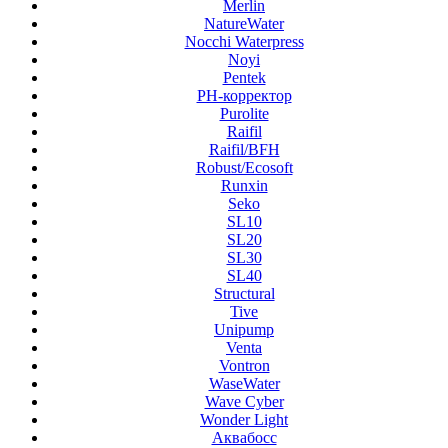
Merlin
NatureWater
Nocchi Waterpress
Noyi
Pentek
PH-корректор
Purolite
Raifil
Raifil/BFH
Robust/Ecosoft
Runxin
Seko
SL10
SL20
SL30
SL40
Structural
Tive
Unipump
Venta
Vontron
WaseWater
Wave Cyber
Wonder Light
Аквабосс