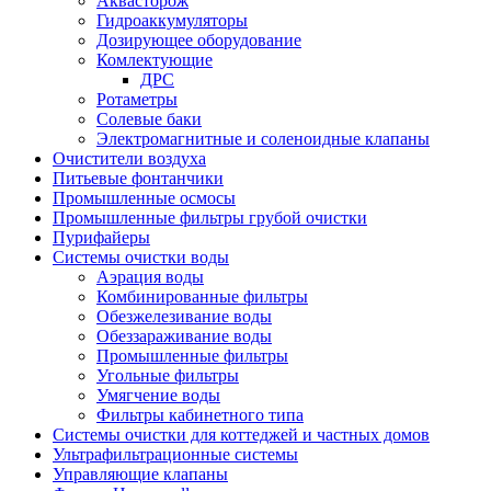
Аквасторож
Гидроаккумуляторы
Дозирующее оборудование
Комлектующие
ДРС
Ротаметры
Солевые баки
Электромагнитные и соленоидные клапаны
Очистители воздуха
Питьевые фонтанчики
Промышленные осмосы
Промышленные фильтры грубой очистки
Пурифайеры
Системы очистки воды
Аэрация воды
Комбинированные фильтры
Обезжелезивание воды
Обеззараживание воды
Промышленные фильтры
Угольные фильтры
Умягчение воды
Фильтры кабинетного типа
Системы очистки для коттеджей и частных домов
Ультрафильтрационные системы
Управляющие клапаны