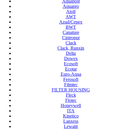
Aquapost
Aquapro
Atoll
AWT
Azud/Cepex
BWT
Canature
Cintropur
Clack
Clack, Runxin
Delta
Dowex
Ecosoft
Ecotar
Euro-Aqua
Ferosoft
Filmtec
FILTER HOUSING
Fleck
Flotec
Honeywell
ITA
Kinetico
Lanxess
Lewatit