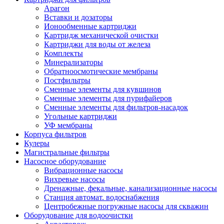
Арагон
Вставки и дозаторы
Ионообменные картриджи
Картридж механической очистки
Картриджи для воды от железа
Комплекты
Минерализаторы
Обратноосмотические мембраны
Постфильтры
Сменные элементы для кувшинов
Сменные элементы для пурифайеров
Сменные элементы для фильтров-насадок
Угольные картриджи
УФ мембраны
Корпуса фильтров
Кулеры
Магистральные фильтры
Насосное оборудование
Вибрационные насосы
Вихревые насосы
Дренажные, фекальные, канализационные насосы
Станция автомат. водоснабжения
Центробежные погружные насосы для скважин
Оборудование для водоочистки