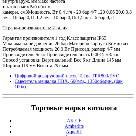
внутр/наруж, мм
Макс частота
тактов в мин
Раб объем
камеры, см3
Мощность, Вт
0,4 л/ч - 20 бар
4/7
120
0,06
20,0
0,8
л/ч - 16 бар
0,11
1,2 л/ч - 10 бар
0,16
1,5 л/ч - 6 бар
0,21
Страна-производитель: Италия
Гарантия производителя 1 год
Класс защиты IP65
Максимальное давление 20 бар
Материал корпуса Композит
Потребляемая мощность 20,0 Вт
Присоед. размер 4/7 мм
Производитель Seko
Производительность 0,0015 м3/час
Способ установки Вертикальный
Вес 6 кг
Длина 145 мм
Ширина 119 мм
Высота 297 мм
Цифровой дозирующий насос Tekna TPR803/EVO
Смеситель-мешалка ПВХ, 600мм,, 1350об/мин. (бак
100л)
Торговые марки каталога
AK CF
Amberlite
AquaKit