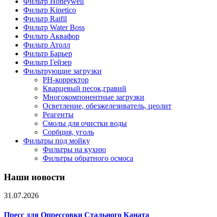
Фильтр Honeywell
Фильтр Kinetico
Фильтр Raifil
Фильтр Water Boss
Фильтр Аквафор
Фильтр Атолл
Фильтр Барьер
Фильтр Гейзер
Фильтрующие загрузки
PH-корректор
Кварцевый песок,гравий
Многокомпонентные загрузки
Осветление, обезжелезиватель, цеолит
Реагенты
Смолы для очистки воды
Сорбция, уголь
Фильтры под мойку
Фильтры на кухню
Фильтры обратного осмоса
Наши новости
31.07.2026
Пресс для Опрессовки Стального Каната