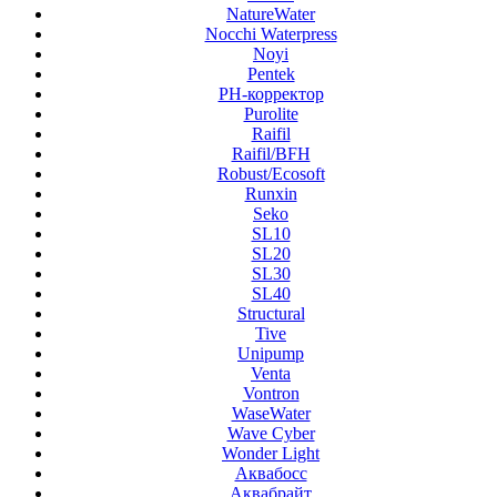
NatureWater
Nocchi Waterpress
Noyi
Pentek
PH-корректор
Purolite
Raifil
Raifil/BFH
Robust/Ecosoft
Runxin
Seko
SL10
SL20
SL30
SL40
Structural
Tive
Unipump
Venta
Vontron
WaseWater
Wave Cyber
Wonder Light
Аквабосс
Аквабрайт