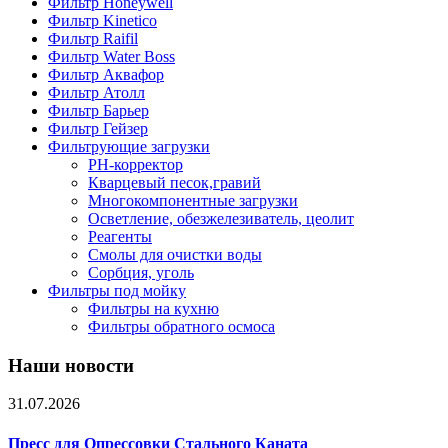
Фильтр Honeywell
Фильтр Kinetico
Фильтр Raifil
Фильтр Water Boss
Фильтр Аквафор
Фильтр Атолл
Фильтр Барьер
Фильтр Гейзер
Фильтрующие загрузки
PH-корректор
Кварцевый песок,гравий
Многокомпонентные загрузки
Осветление, обезжелезиватель, цеолит
Реагенты
Смолы для очистки воды
Сорбция, уголь
Фильтры под мойку
Фильтры на кухню
Фильтры обратного осмоса
Наши новости
31.07.2026
Пресс для Опрессовки Стального Каната