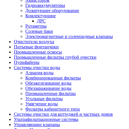
Аквасторож
Гидроаккумуляторы
Дозирующее оборудование
Комлектующие
ДРС
Ротаметры
Солевые баки
Электромагнитные и соленоидные клапаны
Очистители воздуха
Питьевые фонтанчики
Промышленные осмосы
Промышленные фильтры грубой очистки
Пурифайеры
Системы очистки воды
Аэрация воды
Комбинированные фильтры
Обезжелезивание воды
Обеззараживание воды
Промышленные фильтры
Угольные фильтры
Умягчение воды
Фильтры кабинетного типа
Системы очистки для коттеджей и частных домов
Ультрафильтрационные системы
Управляющие клапаны