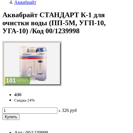
Аквабрайт
Аквабрайт СТАНДАРТ К-1 для
очистки воды (ПП-5М, УГП-10,
УГА-10) /Код 00/1239998
430
Скидка 24%
326
руб
x
Арт.: 00/1239998