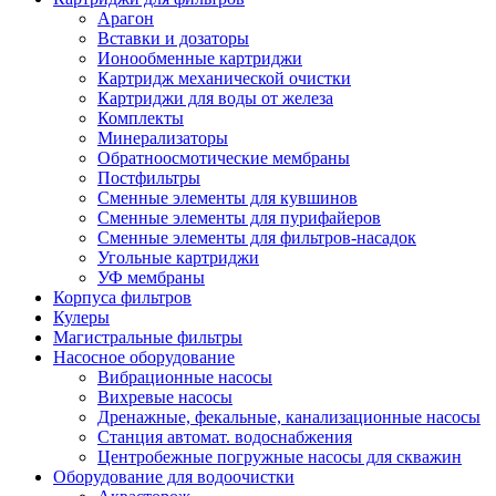
Арагон
Вставки и дозаторы
Ионообменные картриджи
Картридж механической очистки
Картриджи для воды от железа
Комплекты
Минерализаторы
Обратноосмотические мембраны
Постфильтры
Сменные элементы для кувшинов
Сменные элементы для пурифайеров
Сменные элементы для фильтров-насадок
Угольные картриджи
УФ мембраны
Корпуса фильтров
Кулеры
Магистральные фильтры
Насосное оборудование
Вибрационные насосы
Вихревые насосы
Дренажные, фекальные, канализационные насосы
Станция автомат. водоснабжения
Центробежные погружные насосы для скважин
Оборудование для водоочистки