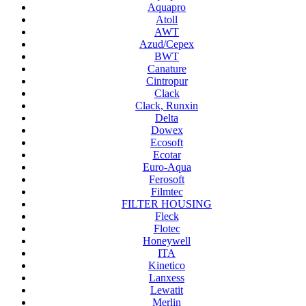
Aquapro
Atoll
AWT
Azud/Cepex
BWT
Canature
Cintropur
Clack
Clack, Runxin
Delta
Dowex
Ecosoft
Ecotar
Euro-Aqua
Ferosoft
Filmtec
FILTER HOUSING
Fleck
Flotec
Honeywell
ITA
Kinetico
Lanxess
Lewatit
Merlin