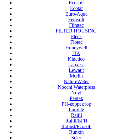
Ecosoft
Ecotar
Euro-Aqua
Ferosoft
Filmtec
FILTER HOUSING
Fleck
Flotec
Honeywell
ITA
Kinetico
Lanxess
Lewatit
Merlin
NatureWater
Nocchi Waterpress
Noyi
Pentek
PH-корректор
Purolite
Raifil
Raifil/BFH
Robust/Ecosoft
Runxin
Seko