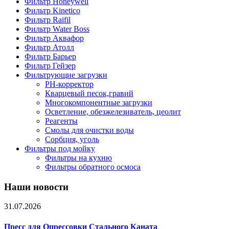
Фильтр Honeywell
Фильтр Kinetico
Фильтр Raifil
Фильтр Water Boss
Фильтр Аквафор
Фильтр Атолл
Фильтр Барьер
Фильтр Гейзер
Фильтрующие загрузки
PH-корректор
Кварцевый песок,гравий
Многокомпонентные загрузки
Осветление, обезжелезиватель, цеолит
Реагенты
Смолы для очистки воды
Сорбция, уголь
Фильтры под мойку
Фильтры на кухню
Фильтры обратного осмоса
Наши новости
31.07.2026
Пресс для Опрессовки Стального Каната