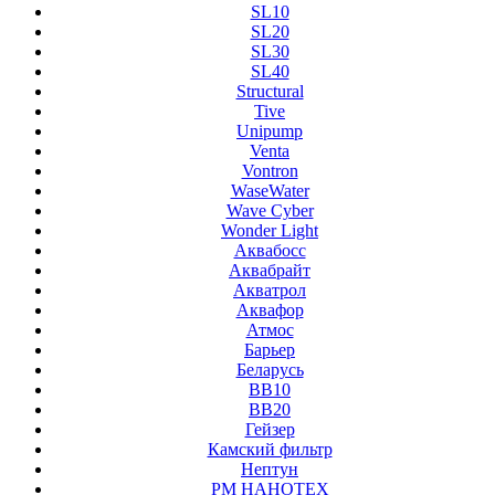
SL10
SL20
SL30
SL40
Structural
Tive
Unipump
Venta
Vontron
WaseWater
Wave Cyber
Wonder Light
Аквабосс
Аквабрайт
Акватрол
Аквафор
Атмос
Барьер
Беларусь
ВВ10
ВВ20
Гейзер
Камский фильтр
Нептун
РМ НАНОТЕХ