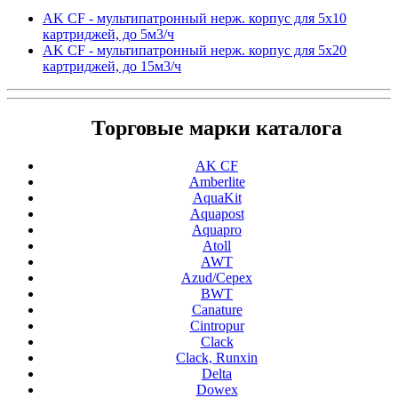
AK CF - мультипатронный нерж. корпус для 5х10
картриджей, до 5м3/ч
AK CF - мультипатронный нерж. корпус для 5х20
картриджей, до 15м3/ч
Торговые марки каталога
AK CF
Amberlite
AquaKit
Aquapost
Aquapro
Atoll
AWT
Azud/Cepex
BWT
Canature
Cintropur
Clack
Clack, Runxin
Delta
Dowex