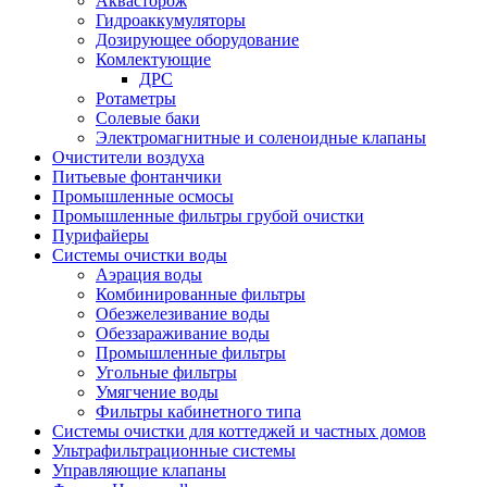
Аквасторож
Гидроаккумуляторы
Дозирующее оборудование
Комлектующие
ДРС
Ротаметры
Солевые баки
Электромагнитные и соленоидные клапаны
Очистители воздуха
Питьевые фонтанчики
Промышленные осмосы
Промышленные фильтры грубой очистки
Пурифайеры
Системы очистки воды
Аэрация воды
Комбинированные фильтры
Обезжелезивание воды
Обеззараживание воды
Промышленные фильтры
Угольные фильтры
Умягчение воды
Фильтры кабинетного типа
Системы очистки для коттеджей и частных домов
Ультрафильтрационные системы
Управляющие клапаны