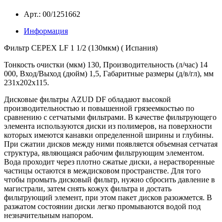
Арт.: 00/1251662
Информация
Фильтр CEPEX LF 1 1/2 (130мкм) ( Испания)
Тонкость очистки (мкм) 130, Производительность (л/час) 14
000, Вход/Выход (дюйм) 1,5, Габаритные размеры (д/в/гл), мм
231х202х115.
Дисковые фильтры AZUD DF обладают высокой
производительностью и повышенной грязеемкостью по
сравнению с сетчатыми фильтрами. В качестве фильтрующего
элемента используются диски из полимеров, на поверхности
которых имеются канавки определенной ширины и глубины.
При сжатии дисков между ними появляется объемная сетчатая
структура, являющаяся рабочим фильтрующим элементом.
Вода проходит через плотно сжатые диски, а нерастворенные
частицы остаются в междисковом пространстве. Для того
чтобы промыть дисковый фильтр, нужно сбросить давление в
магистрали, затем снять кожух фильтра и достать
фильтрующий элемент, при этом пакет дисков разожмется. В
разжатом состоянии диски легко промываются водой под
незначительным напором.