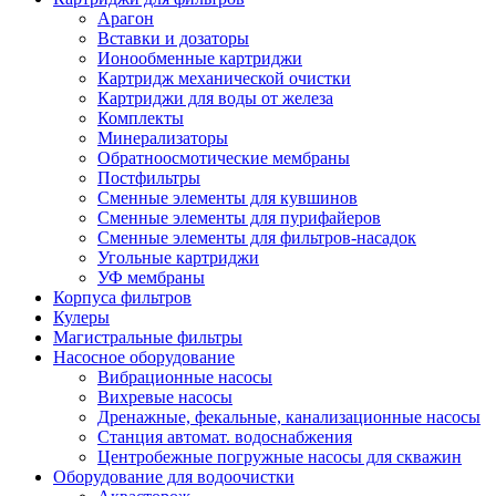
Арагон
Вставки и дозаторы
Ионообменные картриджи
Картридж механической очистки
Картриджи для воды от железа
Комплекты
Минерализаторы
Обратноосмотические мембраны
Постфильтры
Сменные элементы для кувшинов
Сменные элементы для пурифайеров
Сменные элементы для фильтров-насадок
Угольные картриджи
УФ мембраны
Корпуса фильтров
Кулеры
Магистральные фильтры
Насосное оборудование
Вибрационные насосы
Вихревые насосы
Дренажные, фекальные, канализационные насосы
Станция автомат. водоснабжения
Центробежные погружные насосы для скважин
Оборудование для водоочистки