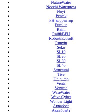
NatureWater
Nocchi Waterpress
Noyi
Pentek
PH-корректор
Purolite
Raifil
Raifil/BFH
Robust/Ecosoft
Runxin
Seko
SL10
SL20
SL30
SL40
Structural
Tive
Unipump
Venta
Vontron
WaseWater
Wave Cyber
Wonder Light
Аквабосс
Аквабрайт