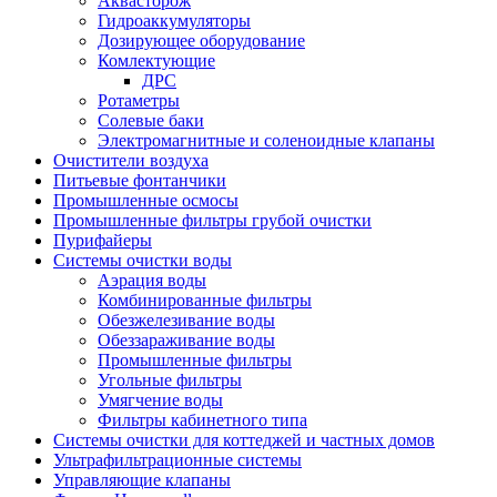
Аквасторож
Гидроаккумуляторы
Дозирующее оборудование
Комлектующие
ДРС
Ротаметры
Солевые баки
Электромагнитные и соленоидные клапаны
Очистители воздуха
Питьевые фонтанчики
Промышленные осмосы
Промышленные фильтры грубой очистки
Пурифайеры
Системы очистки воды
Аэрация воды
Комбинированные фильтры
Обезжелезивание воды
Обеззараживание воды
Промышленные фильтры
Угольные фильтры
Умягчение воды
Фильтры кабинетного типа
Системы очистки для коттеджей и частных домов
Ультрафильтрационные системы
Управляющие клапаны