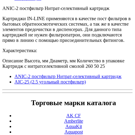
ANIC-2 постфильтр Нитрат-селективный картридж
Картриджи IN-LINE применяются в качестве пост фильтров в
бытовых обратноосмотических системах, а так же в качестве
элементов предочистки в диспенсерах. Для данного типа
картриджей не нужен фильтропатрон, они подключаются
прямо в линию с помощью присоединительных фитингов.
Характеристика:
Описание
Высота, мм
Диаметр, мм
Количество в упаковке
Картридж c нитратселективной смолой
260
50
25
ANIC-2 постфильтр Нитрат-селективный картридж
AIC-25 (2.5 угольный постфильтр)
Торговые марки каталога
AK CF
Amberlite
AquaKit
Aquapost