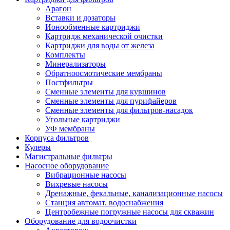
Арагон
Вставки и дозаторы
Ионообменные картриджи
Картридж механической очистки
Картриджи для воды от железа
Комплекты
Минерализаторы
Обратноосмотические мембраны
Постфильтры
Сменные элементы для кувшинов
Сменные элементы для пурифайеров
Сменные элементы для фильтров-насадок
Угольные картриджи
УФ мембраны
Корпуса фильтров
Кулеры
Магистральные фильтры
Насосное оборудование
Вибрационные насосы
Вихревые насосы
Дренажные, фекальные, канализационные насосы
Станция автомат. водоснабжения
Центробежные погружные насосы для скважин
Оборудование для водоочистки