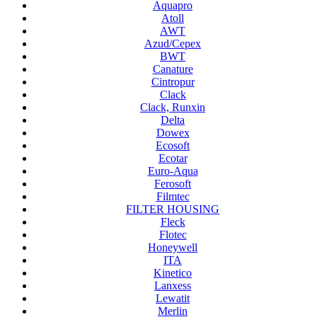
Aquapro
Atoll
AWT
Azud/Cepex
BWT
Canature
Cintropur
Clack
Clack, Runxin
Delta
Dowex
Ecosoft
Ecotar
Euro-Aqua
Ferosoft
Filmtec
FILTER HOUSING
Fleck
Flotec
Honeywell
ITA
Kinetico
Lanxess
Lewatit
Merlin