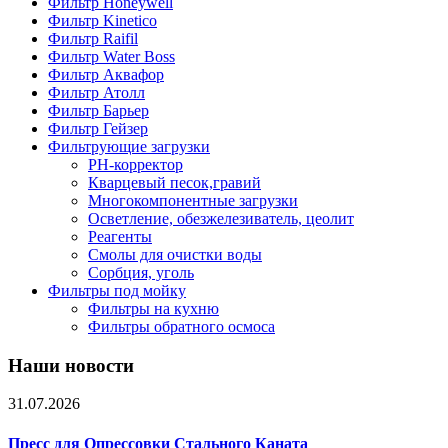
Фильтр Honeywell
Фильтр Kinetico
Фильтр Raifil
Фильтр Water Boss
Фильтр Аквафор
Фильтр Атолл
Фильтр Барьер
Фильтр Гейзер
Фильтрующие загрузки
PH-корректор
Кварцевый песок,гравий
Многокомпонентные загрузки
Осветление, обезжелезиватель, цеолит
Реагенты
Смолы для очистки воды
Сорбция, уголь
Фильтры под мойку
Фильтры на кухню
Фильтры обратного осмоса
Наши новости
31.07.2026
Пресс для Опрессовки Стального Каната