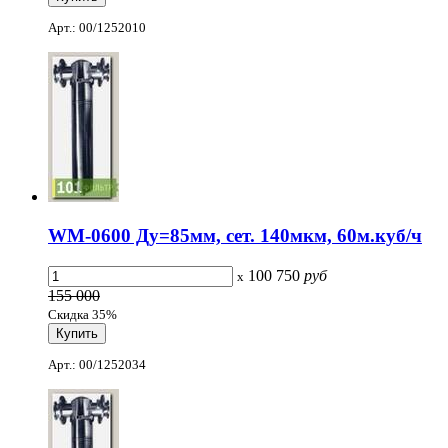
Арт.: 00/1252010
WM-0600 Ду=85мм, сет. 140мкм, 60м.куб/ч
100 750
руб
x
155 000
Скидка 35%
Арт.: 00/1252034