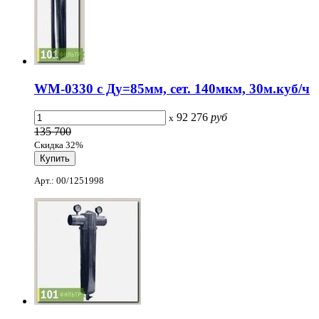
WM-0330 с Ду=85мм, сет. 140мкм, 30м.куб/ч
92 276
руб
x
135 700
Скидка 32%
Арт.: 00/1251998