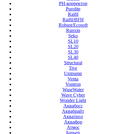
PH-корректор
Purolite
Raifil
Raifil/BFH
Robust/Ecosoft
Runxin
Seko
SL10
SL20
SL30
SL40
Structural
Tive
Unipump
Venta
Vontron
WaseWater
Wave Cyber
Wonder Light
Аквабосс
Аквабрайт
Акватрол
Аквафор
Атмос
Барьер