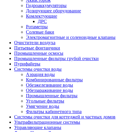
Аквасторож
Гидроаккумуляторы
Дозирующее оборудование
Комлектующие
ДРС
Ротаметры
Солевые баки
Электромагнитные и соленоидные клапаны
Очистители воздуха
Питьевые фонтанчики
Промышленные осмосы
Промышленные фильтры грубой очистки
Пурифайеры
Системы очистки воды
Аэрация воды
Комбинированные фильтры
Обезжелезивание воды
Обеззараживание воды
Промышленные фильтры
Угольные фильтры
Умягчение воды
Фильтры кабинетного типа
Системы очистки для коттеджей и частных домов
Ультрафильтрационные системы
Управляющие клапаны