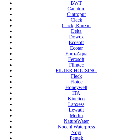
BWT
Canature
Cintropur
Clack
Clack, Runxin
Delta
Dowex
Ecosoft
Ecotar
Euro-Aqua
Ferosoft
Filmtec
FILTER HOUSING
Fleck
Flotec
Honeywell
ITA
Kinetico
Lanxess
Lewatit
Merlin
NatureWater
Nocchi Waterpress
Noyi
Pentek