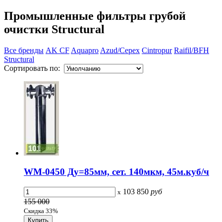
Промышленные фильтры грубой
очистки Structural
Все бренды
AK CF
Aquapro
Azud/Cepex
Cintropur
Raifil/BFH
Structural
Сортировать по:
WM-0450 Ду=85мм, сет. 140мкм, 45м.куб/ч
103 850
руб
x
155 000
Скидка 33%