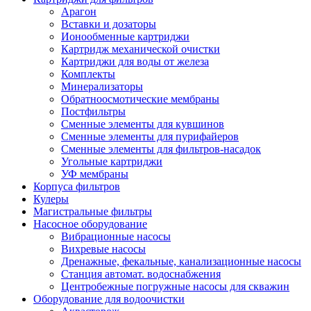
Арагон
Вставки и дозаторы
Ионообменные картриджи
Картридж механической очистки
Картриджи для воды от железа
Комплекты
Минерализаторы
Обратноосмотические мембраны
Постфильтры
Сменные элементы для кувшинов
Сменные элементы для пурифайеров
Сменные элементы для фильтров-насадок
Угольные картриджи
УФ мембраны
Корпуса фильтров
Кулеры
Магистральные фильтры
Насосное оборудование
Вибрационные насосы
Вихревые насосы
Дренажные, фекальные, канализационные насосы
Станция автомат. водоснабжения
Центробежные погружные насосы для скважин
Оборудование для водоочистки