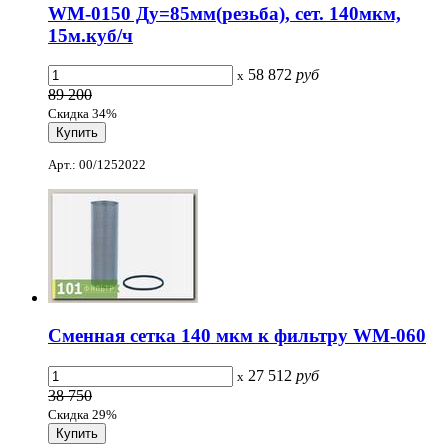
WM-0150 Ду=85мм(резьба), сет. 140мкм,
15м.куб/ч
58 872
руб
x
89 200
Скидка 34%
Арт.: 00/1252022
Сменная сетка 140 мкм к фильтру WM-060
27 512
руб
x
38 750
Скидка 29%