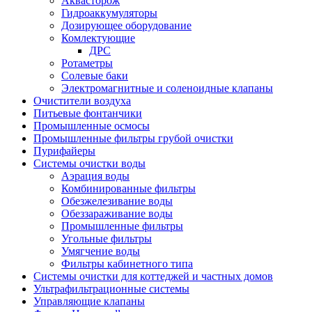
Аквасторож
Гидроаккумуляторы
Дозирующее оборудование
Комлектующие
ДРС
Ротаметры
Солевые баки
Электромагнитные и соленоидные клапаны
Очистители воздуха
Питьевые фонтанчики
Промышленные осмосы
Промышленные фильтры грубой очистки
Пурифайеры
Системы очистки воды
Аэрация воды
Комбинированные фильтры
Обезжелезивание воды
Обеззараживание воды
Промышленные фильтры
Угольные фильтры
Умягчение воды
Фильтры кабинетного типа
Системы очистки для коттеджей и частных домов
Ультрафильтрационные системы
Управляющие клапаны