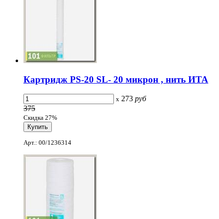
Картридж PS-20 SL- 20 микрон , нить ИТА
273
руб
x
375
Скидка 27%
Арт.: 00/1236314