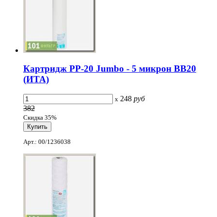
Картридж PP-20 Jumbo - 5 микрон ВВ20
(ИТА)
248
руб
x
382
Скидка 35%
Арт.: 00/1236038