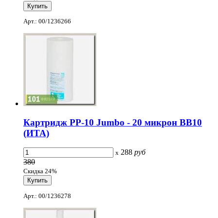
Арт.: 00/1236266
Картридж PP-10 Jumbo - 20 микрон ВВ10
(ИТА)
288
руб
x
380
Скидка 24%
Арт.: 00/1236278