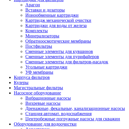
Арагон
Вставки и дозаторы
Ионообменные картриджи
Картридж механической очистки
Картриджи для воды от железа
Комплекты
Минерализаторы
Обратноосмотические мембраны
Постфильтры
Сменные элементы для кувшинов
Сменные элементы для пурифайеров
Сменные элементы для фильтров-насадок
Угольные картриджи
УФ мембраны
Корпуса фильтров
Кулеры
Магистральные фильтры
Насосное оборудование
Вибрационные насосы
Вихревые насосы
Дренажные, фекальные, канализационные насосы
Станция автомат. водоснабжения
Центробежные погружные насосы для скважин
Оборудование для водоочистки