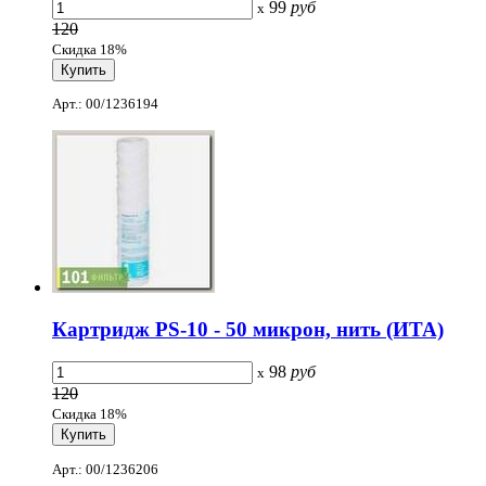
99
руб
x
120
Скидка 18%
Арт.: 00/1236194
Картридж PS-10 - 50 микрон, нить (ИТА)
98
руб
x
120
Скидка 18%
Арт.: 00/1236206