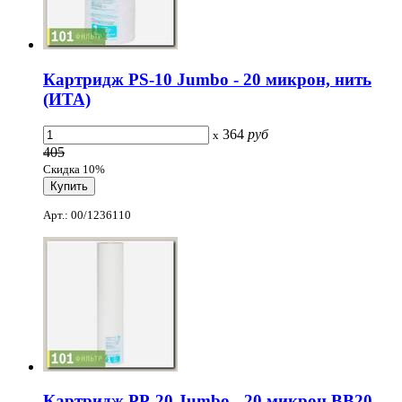
Картридж PS-10 Jumbo - 20 микрон, нить
(ИТА)
364
руб
x
405
Скидка 10%
Арт.: 00/1236110
Картридж PP-20 Jumbo - 20 микрон ВВ20