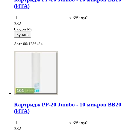
(ИТА)
359
руб
x
382
Скидка 6%
Арт.: 00/1236434
Картридж PP-20 Jumbo - 10 микрон ВВ20
(ИТА)
359
руб
x
382