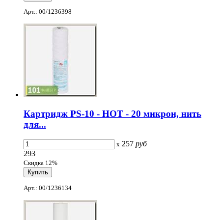
Арт.: 00/1236398
Картридж PS-10 - НОТ - 20 микрон, нить
для...
257
руб
x
293
Скидка 12%
Арт.: 00/1236134