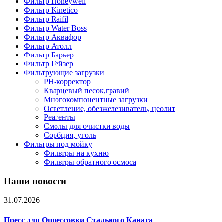
Фильтр Honeywell
Фильтр Kinetico
Фильтр Raifil
Фильтр Water Boss
Фильтр Аквафор
Фильтр Атолл
Фильтр Барьер
Фильтр Гейзер
Фильтрующие загрузки
PH-корректор
Кварцевый песок,гравий
Многокомпонентные загрузки
Осветление, обезжелезиватель, цеолит
Реагенты
Смолы для очистки воды
Сорбция, уголь
Фильтры под мойку
Фильтры на кухню
Фильтры обратного осмоса
Наши новости
31.07.2026
Пресс для Опрессовки Стального Каната