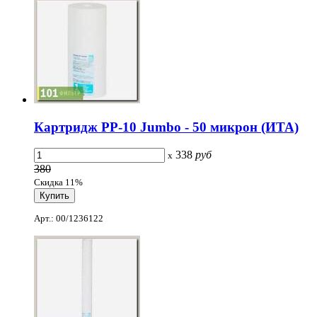
Картридж PP-10 Jumbo - 50 микрон (ИТА)
338
руб
x
380
Скидка 11%
Арт.: 00/1236122