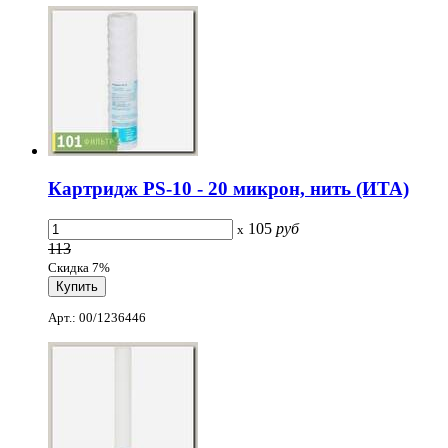
Картридж PS-10 - 20 микрон, нить (ИТА)
105
руб
x
113
Скидка 7%
Арт.: 00/1236446