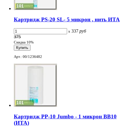
Картридж PS-20 SL- 5 микрон , нить ИТА
337
руб
x
375
Скидка 10%
Арт.: 00/1236482
Картридж PP-10 Jumbo - 1 микрон ВВ10
(ИТА)