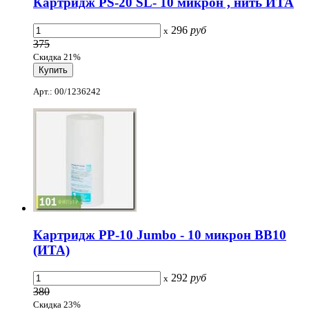
Картридж PS-20 SL- 10 микрон , нить ИТА
296
руб
x
375
Скидка 21%
Арт.: 00/1236242
Картридж PP-10 Jumbo - 10 микрон ВВ10
(ИТА)
292
руб
x
380
Скидка 23%