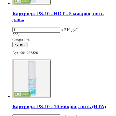
Картридж PS-10 - НОТ - 5 микрон, нить
для...
210
руб
x
293
Скидка 28%
Арт.: 00/1236326
Картридж PS-10 - 10 микрон, нить (ИТА)