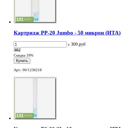
Картридж PP-20 Jumbo - 50 микрон (ИТА)
309
руб
x
382
Скидка 19%
Арт.: 00/1236218