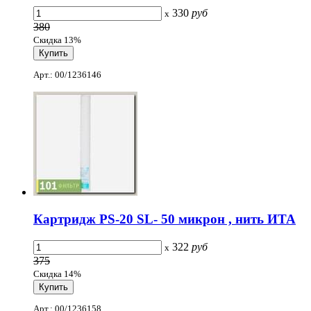
330
руб
x
380
Скидка 13%
Арт.: 00/1236146
Картридж PS-20 SL- 50 микрон , нить ИТА
322
руб
x
375
Скидка 14%
Арт.: 00/1236158