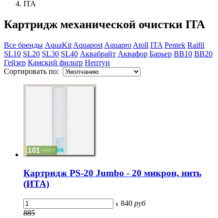
ITA
Картридж механической очистки ITA
Все бренды
AquaKit
Aquapost
Aquapro
Atoll
ITA
Pentek
Raifil
SL10
SL20
SL30
SL40
Аквабрайт
Аквафор
Барьер
ВВ10
ВВ20
Гейзер
Камский фильтр
Нептун
Сортировать по:
Картридж PS-20 Jumbo - 20 микрон, нить
(ИТА)
840
руб
x
885