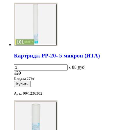
Картридж PP-20- 5 микрон (ИТА)
88
руб
x
120
Скидка 27%
Арт.: 00/1236302