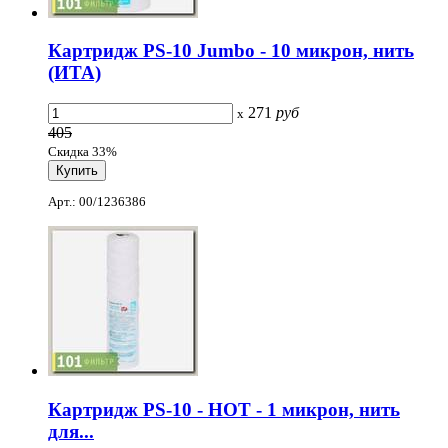
Картридж PS-10 Jumbo - 10 микрон, нить
(ИТА)
271
руб
x
405
Скидка 33%
Арт.: 00/1236386
Картридж PS-10 - НОТ - 1 микрон, нить
для...