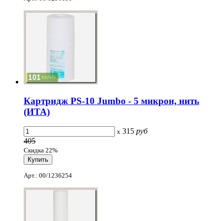
Картридж PS-10 Jumbo - 5 микрон, нить
(ИТА)
315
руб
x
405
Скидка 22%
Арт.: 00/1236254