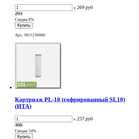
269
руб
x
293
Скидка 8%
Арт.: 00/1236086
Картридж PL-10 (гофрированный SL10)
(ИТА)
257
руб
x
390
Скидка 34%