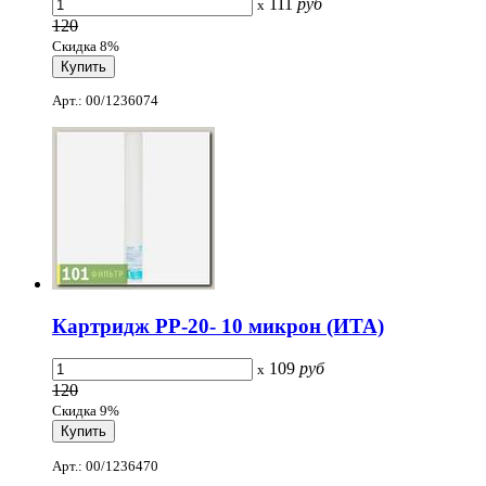
111
руб
x
120
Скидка 8%
Арт.: 00/1236074
Картридж PP-20- 10 микрон (ИТА)
109
руб
x
120
Скидка 9%
Арт.: 00/1236470