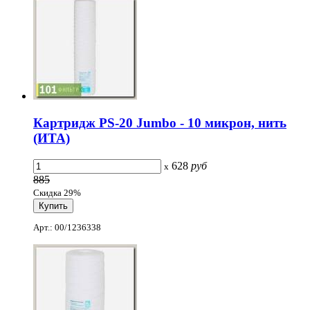
Картридж PS-20 Jumbo - 10 микрон, нить
(ИТА)
628
руб
x
885
Скидка 29%
Арт.: 00/1236338