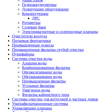
Аквасторож
Гидроаккумуляторы
Дозирующее оборудование
Комлектующие
ДРС
Ротаметры
Солевые баки
Электромагнитные и соленоидные клапаны
Очистители воздуха
Питьевые фонтанчики
Промышленные осмосы
Промышленные фильтры грубой очистки
Пурифайеры
Системы очистки воды
Аэрация воды
Комбинированные фильтры
Обезжелезивание воды
Обеззараживание воды
Промышленные фильтры
Угольные фильтры
Умягчение воды
Фильтры кабинетного типа
Системы очистки для коттеджей и частных домов
Ультрафильтрационные системы
Управляющие клапаны