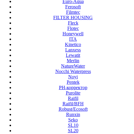
Euro-Aqua
Ferosoft
Filmtec
FILTER HOUSING
Fleck
Flotec
Honeywell
ITA
Kinetico
Lanxess
Lewatit
Merlin
NatureWater
Nocchi Waterpress
Noyi
Pentek
PH-корректор
Purolite
Raifil
Raifil/BFH
Robust/Ecosoft
Runxin
Seko
SL10
SL20