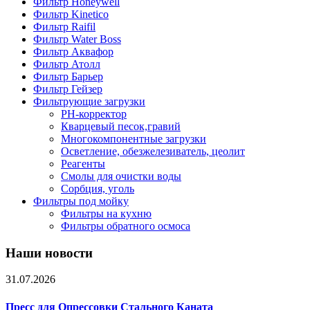
Фильтр Honeywell
Фильтр Kinetico
Фильтр Raifil
Фильтр Water Boss
Фильтр Аквафор
Фильтр Атолл
Фильтр Барьер
Фильтр Гейзер
Фильтрующие загрузки
PH-корректор
Кварцевый песок,гравий
Многокомпонентные загрузки
Осветление, обезжелезиватель, цеолит
Реагенты
Смолы для очистки воды
Сорбция, уголь
Фильтры под мойку
Фильтры на кухню
Фильтры обратного осмоса
Наши новости
31.07.2026
Пресс для Опрессовки Стального Каната