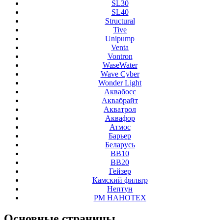
SL30
SL40
Structural
Tive
Unipump
Venta
Vontron
WaseWater
Wave Cyber
Wonder Light
Аквабосс
Аквабрайт
Акватрол
Аквафор
Атмос
Барьер
Беларусь
ВВ10
ВВ20
Гейзер
Камский фильтр
Нептун
РМ НАНОТЕХ
Основные
страницы