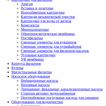
Арагон
Вставки и дозаторы
Ионообменные картриджи
Картридж механической очистки
Картриджи для воды от железа
Комплекты
Минерализаторы
Обратноосмотические мембраны
Постфильтры
Сменные элементы для кувшинов
Сменные элементы для пурифайеров
Сменные элементы для фильтров-насадок
Угольные картриджи
УФ мембраны
Корпуса фильтров
Кулеры
Магистральные фильтры
Насосное оборудование
Вибрационные насосы
Вихревые насосы
Дренажные, фекальные, канализационные насосы
Станция автомат. водоснабжения
Центробежные погружные насосы для скважин
Оборудование для водоочистки