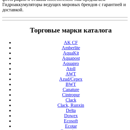
Гидроаккумуляторы ведущих мировых брендов с гарантией и
доставкой.
Торговые марки каталога
AK CF
Amberlite
AquaKit
Aquapost
Aquapro
Atoll
AWT
Azud/Cepex
BWT
Canature
Cintropur
Clack
Clack, Runxin
Delta
Dowex
Ecosoft
Ecotar