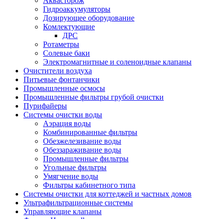
Аквасторож
Гидроаккумуляторы
Дозирующее оборудование
Комлектующие
ДРС
Ротаметры
Солевые баки
Электромагнитные и соленоидные клапаны
Очистители воздуха
Питьевые фонтанчики
Промышленные осмосы
Промышленные фильтры грубой очистки
Пурифайеры
Системы очистки воды
Аэрация воды
Комбинированные фильтры
Обезжелезивание воды
Обеззараживание воды
Промышленные фильтры
Угольные фильтры
Умягчение воды
Фильтры кабинетного типа
Системы очистки для коттеджей и частных домов
Ультрафильтрационные системы
Управляющие клапаны