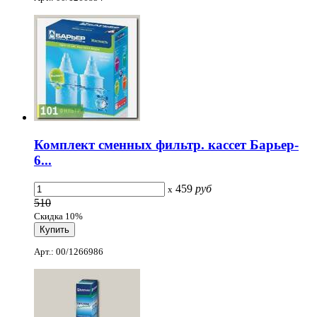
Комплект сменных фильтр. кассет Барьер-
6...
459
руб
x
510
Скидка 10%
Арт.: 00/1266986