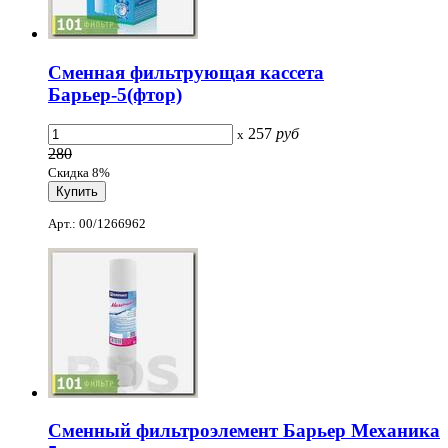
Сменная фильтрующая кассета
Барьер-5(фтор)
257
руб
x
280
Скидка 8%
Арт.: 00/1266962
Сменный фильтроэлемент Барьер Механика