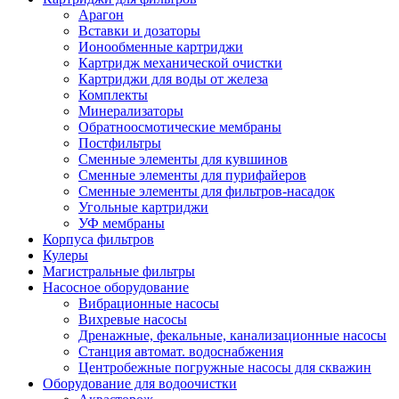
Арагон
Вставки и дозаторы
Ионообменные картриджи
Картридж механической очистки
Картриджи для воды от железа
Комплекты
Минерализаторы
Обратноосмотические мембраны
Постфильтры
Сменные элементы для кувшинов
Сменные элементы для пурифайеров
Сменные элементы для фильтров-насадок
Угольные картриджи
УФ мембраны
Корпуса фильтров
Кулеры
Магистральные фильтры
Насосное оборудование
Вибрационные насосы
Вихревые насосы
Дренажные, фекальные, канализационные насосы
Станция автомат. водоснабжения
Центробежные погружные насосы для скважин
Оборудование для водоочистки