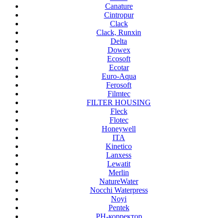
Canature
Cintropur
Clack
Clack, Runxin
Delta
Dowex
Ecosoft
Ecotar
Euro-Aqua
Ferosoft
Filmtec
FILTER HOUSING
Fleck
Flotec
Honeywell
ITA
Kinetico
Lanxess
Lewatit
Merlin
NatureWater
Nocchi Waterpress
Noyi
Pentek
PH-корректор