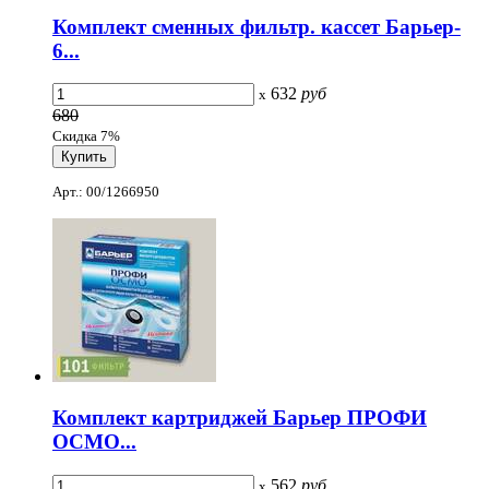
Комплект сменных фильтр. кассет Барьер-
6...
632
руб
x
680
Скидка 7%
Арт.: 00/1266950
Комплект картриджей Барьер ПРОФИ
ОСМО...
562
руб
x