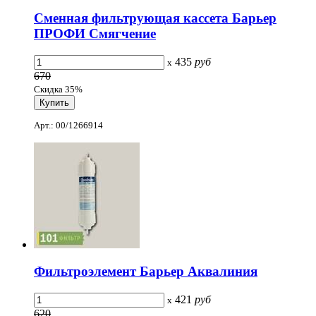
Сменная фильтрующая кассета Барьер
ПРОФИ Смягчение
435
руб
x
670
Скидка 35%
Арт.: 00/1266914
Фильтроэлемент Барьер Аквалиния
421
руб
x
620