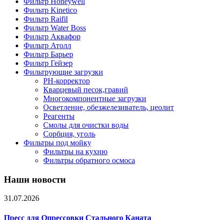
Фильтр Honeywell
Фильтр Kinetico
Фильтр Raifil
Фильтр Water Boss
Фильтр Аквафор
Фильтр Атолл
Фильтр Барьер
Фильтр Гейзер
Фильтрующие загрузки
PH-корректор
Кварцевый песок,гравий
Многокомпонентные загрузки
Осветление, обезжелезиватель, цеолит
Реагенты
Смолы для очистки воды
Сорбция, уголь
Фильтры под мойку
Фильтры на кухню
Фильтры обратного осмоса
Наши новости
31.07.2026
Пресс для Опрессовки Стального Каната