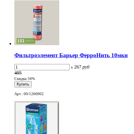
Фильтроэлемент Барьер ФерроНить 10мкн
267
руб
x
405
Скидка 34%
Арт.: 00/1266902