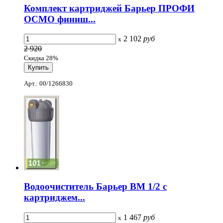
Комплект картриджей Барьер ПРОФИ
ОСМО финиш...
2 102
руб
x
2 920
Скидка 28%
Арт.: 00/1266830
Водоочиститель Барьер ВМ 1/2 с
картриджем...
1 467
руб
x