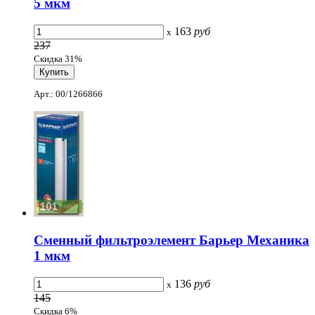
5 мкм
163
руб
x
237
Скидка 31%
Арт.: 00/1266866
Сменный фильтроэлемент Барьер Механика
1 мкм
136
руб
x
145
Скидка 6%