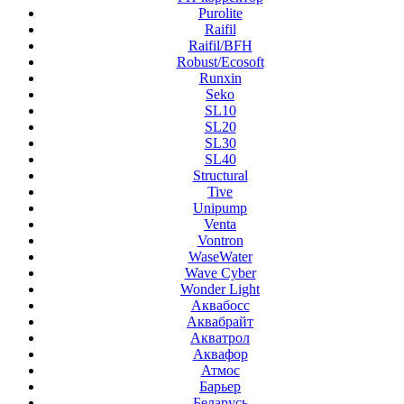
Purolite
Raifil
Raifil/BFH
Robust/Ecosoft
Runxin
Seko
SL10
SL20
SL30
SL40
Structural
Tive
Unipump
Venta
Vontron
WaseWater
Wave Cyber
Wonder Light
Аквабосс
Аквабрайт
Акватрол
Аквафор
Атмос
Барьер
Беларусь