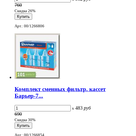
760
Скидка 26%
Арт.: 00/1266806
Комплект сменных фильтр. кассет
Барьер-7...
483
руб
x
690
Скидка 30%
Арт.: 00/1266854