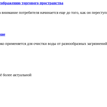
еображению торгового пространства
внимание потребителя начинается еще до того, как он переступ
ние
око применяется для очистки воды от разнообразных загрязнени
ё более актуальной