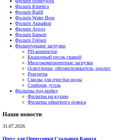
Фильтр Honeywell
Фильтр Kinetico
Фильтр Raifil
Фильтр Water Boss
Фильтр Аквафор
Фильтр Атолл
Фильтр Барьер
Фильтр Гейзер
Фильтрующие загрузки
PH-корректор
Кварцевый песок,гравий
Многокомпонентные загрузки
Осветление, обезжелезиватель, цеолит
Реагенты
Смолы для очистки воды
Сорбция, уголь
Фильтры под мойку
Фильтры на кухню
Фильтры обратного осмоса
Наши новости
31.07.2026
Пресс для Опрессовки Стального Каната