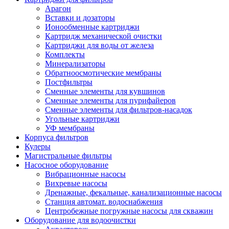
Арагон
Вставки и дозаторы
Ионообменные картриджи
Картридж механической очистки
Картриджи для воды от железа
Комплекты
Минерализаторы
Обратноосмотические мембраны
Постфильтры
Сменные элементы для кувшинов
Сменные элементы для пурифайеров
Сменные элементы для фильтров-насадок
Угольные картриджи
УФ мембраны
Корпуса фильтров
Кулеры
Магистральные фильтры
Насосное оборудование
Вибрационные насосы
Вихревые насосы
Дренажные, фекальные, канализационные насосы
Станция автомат. водоснабжения
Центробежные погружные насосы для скважин
Оборудование для водоочистки