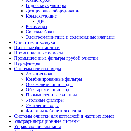
Аквасторож
Гидроаккумуляторы
Дозирующее оборудование
Комлектующие
ДРС
Ротаметры
Солевые баки
Электромагнитные и соленоидные клапаны
Очистители воздуха
Питьевые фонтанчики
Промышленные осмосы
Промышленные фильтры грубой очистки
Пурифайеры
Системы очистки воды
Аэрация воды
Комбинированные фильтры
Обезжелезивание воды
Обеззараживание воды
Промышленные фильтры
Угольные фильтры
Умягчение воды
Фильтры кабинетного типа
Системы очистки для коттеджей и частных домов
Ультрафильтрационные системы
Управляющие клапаны