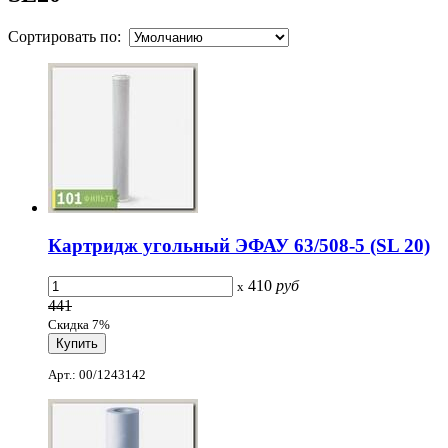
Сортировать по:
Картридж угольный ЭФАУ 63/508-5 (SL 20)
410
руб
x
441
Скидка 7%
Арт.: 00/1243142