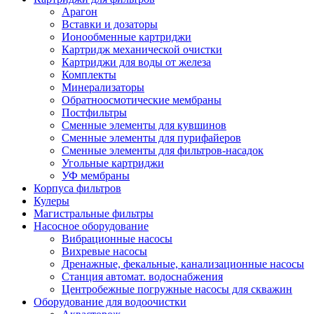
Арагон
Вставки и дозаторы
Ионообменные картриджи
Картридж механической очистки
Картриджи для воды от железа
Комплекты
Минерализаторы
Обратноосмотические мембраны
Постфильтры
Сменные элементы для кувшинов
Сменные элементы для пурифайеров
Сменные элементы для фильтров-насадок
Угольные картриджи
УФ мембраны
Корпуса фильтров
Кулеры
Магистральные фильтры
Насосное оборудование
Вибрационные насосы
Вихревые насосы
Дренажные, фекальные, канализационные насосы
Станция автомат. водоснабжения
Центробежные погружные насосы для скважин
Оборудование для водоочистки