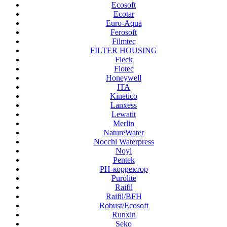
Ecosoft
Ecotar
Euro-Aqua
Ferosoft
Filmtec
FILTER HOUSING
Fleck
Flotec
Honeywell
ITA
Kinetico
Lanxess
Lewatit
Merlin
NatureWater
Nocchi Waterpress
Noyi
Pentek
PH-корректор
Purolite
Raifil
Raifil/BFH
Robust/Ecosoft
Runxin
Seko