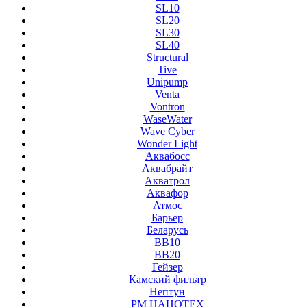
SL10
SL20
SL30
SL40
Structural
Tive
Unipump
Venta
Vontron
WaseWater
Wave Cyber
Wonder Light
Аквабосс
Аквабрайт
Акватрол
Аквафор
Атмос
Барьер
Беларусь
ВВ10
ВВ20
Гейзер
Камский фильтр
Нептун
РМ НАНОТЕХ