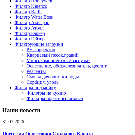
Фильтр Honeywell
Фильтр Kinetico
Фильтр Raifil
Фильтр Water Boss
Фильтр Аквафор
Фильтр Атолл
Фильтр Барьер
Фильтр Гейзер
Фильтрующие загрузки
PH-корректор
Кварцевый песок,гравий
Многокомпонентные загрузки
Осветление, обезжелезиватель, цеолит
Реагенты
Смолы для очистки воды
Сорбция, уголь
Фильтры под мойку
Фильтры на кухню
Фильтры обратного осмоса
Наши новости
31.07.2026
Пресс для Опрессовки Стального Каната