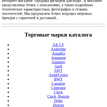
интернет магазине 'Продажа фильтров для воды'. В магазине
представлены Атмос с описаниями, а также подробные
технические характеристики, фотографии и отзывы
посетителей. Мы предлагаем Атмос ведущих мировых
брендов с гарантией и доставкой.
Торговые марки каталога
AK CF
Amberlite
AquaKit
Aquapost
Aquapro
Atoll
AWT
Azud/Cepex
BWT
Canature
Cintropur
Clack
Clack, Runxin
Delta
Dowex