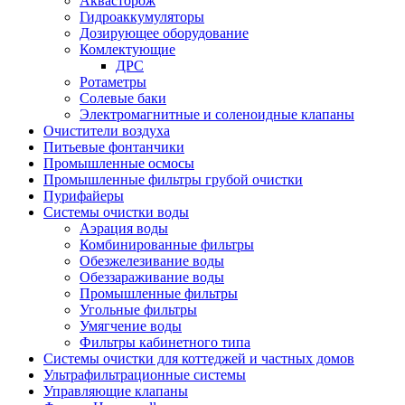
Аквасторож
Гидроаккумуляторы
Дозирующее оборудование
Комлектующие
ДРС
Ротаметры
Солевые баки
Электромагнитные и соленоидные клапаны
Очистители воздуха
Питьевые фонтанчики
Промышленные осмосы
Промышленные фильтры грубой очистки
Пурифайеры
Системы очистки воды
Аэрация воды
Комбинированные фильтры
Обезжелезивание воды
Обеззараживание воды
Промышленные фильтры
Угольные фильтры
Умягчение воды
Фильтры кабинетного типа
Системы очистки для коттеджей и частных домов
Ультрафильтрационные системы
Управляющие клапаны