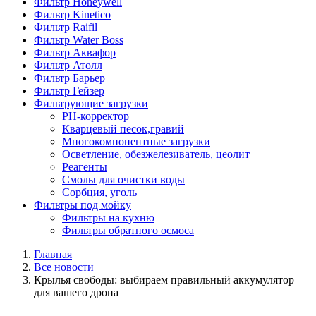
Фильтр Honeywell
Фильтр Kinetico
Фильтр Raifil
Фильтр Water Boss
Фильтр Аквафор
Фильтр Атолл
Фильтр Барьер
Фильтр Гейзер
Фильтрующие загрузки
PH-корректор
Кварцевый песок,гравий
Многокомпонентные загрузки
Осветление, обезжелезиватель, цеолит
Реагенты
Смолы для очистки воды
Сорбция, уголь
Фильтры под мойку
Фильтры на кухню
Фильтры обратного осмоса
Главная
Все новости
Крылья свободы: выбираем правильный аккумулятор
для вашего дрона