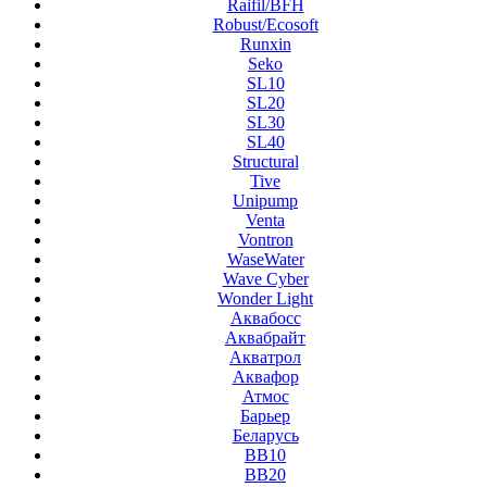
Raifil/BFH
Robust/Ecosoft
Runxin
Seko
SL10
SL20
SL30
SL40
Structural
Tive
Unipump
Venta
Vontron
WaseWater
Wave Cyber
Wonder Light
Аквабосс
Аквабрайт
Акватрол
Аквафор
Атмос
Барьер
Беларусь
ВВ10
ВВ20