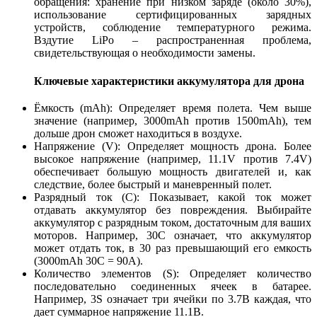
обращения: хранение при низком заряде (около 30%),
использование сертифицированных зарядных
устройств, соблюдение температурного режима.
Вздутие LiPo – распространенная проблема,
свидетельствующая о необходимости замены.
Ключевые характеристики аккумулятора для дрона
Ёмкость (mAh): Определяет время полета. Чем выше
значение (например, 3000mAh против 1500mAh), тем
дольше дрон сможет находиться в воздухе.
Напряжение (V): Определяет мощность дрона. Более
высокое напряжение (например, 11.1V против 7.4V)
обеспечивает большую мощность двигателей и, как
следствие, более быстрый и маневренный полет.
Разрядный ток (C): Показывает, какой ток может
отдавать аккумулятор без повреждения. Выбирайте
аккумулятор с разрядным током, достаточным для ваших
моторов. Например, 30C означает, что аккумулятор
может отдать ток, в 30 раз превышающий его емкость
(3000mAh 30C = 90A).
Количество элементов (S): Определяет количество
последовательно соединенных ячеек в батарее.
Например, 3S означает три ячейки по 3.7В каждая, что
дает суммарное напряжение 11.1В.