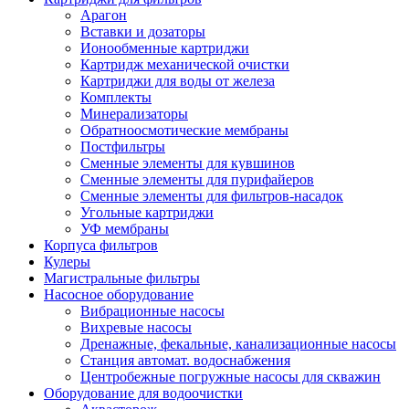
Арагон
Вставки и дозаторы
Ионообменные картриджи
Картридж механической очистки
Картриджи для воды от железа
Комплекты
Минерализаторы
Обратноосмотические мембраны
Постфильтры
Сменные элементы для кувшинов
Сменные элементы для пурифайеров
Сменные элементы для фильтров-насадок
Угольные картриджи
УФ мембраны
Корпуса фильтров
Кулеры
Магистральные фильтры
Насосное оборудование
Вибрационные насосы
Вихревые насосы
Дренажные, фекальные, канализационные насосы
Станция автомат. водоснабжения
Центробежные погружные насосы для скважин
Оборудование для водоочистки