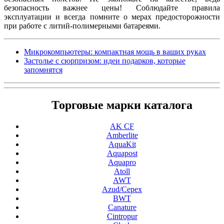
безопасность важнее цены! Соблюдайте правила
эксплуатации и всегда помните о мерах предосторожности
при работе с литий-полимерными батареями.
Микрокомпьютеры: компактная мощь в ваших руках
Застолье с сюрпризом: идеи подарков, которые
запомнятся
Торговые марки каталога
AK CF
Amberlite
AquaKit
Aquapost
Aquapro
Atoll
AWT
Azud/Cepex
BWT
Canature
Cintropur