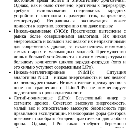
достойное время полета и относительно долговечны.
Однако, как и было отмечено, критичны к переразряду,
требуют использования специальных зарядных
устройств с контролем параметров (ток, напряжение,
температура). Неправильная эксплуатация может
привести к вздутию, возгоранию или даже взрыву.
Никель-кадмиевые (NiCd): Практически вытеснены с
рынка более совершенными аналогами. Их низкая
энергоемкость и большой вес делают их непрактичными
для современных дронов, за исключением, возможно,
самых старых и маломощных моделей. Преимущество
лишь в большей устойчивости к низким температурам и
большому количеству циклов зарядки-разрядки (хотя и
это сильно уступает современным LiPo).
Никель-металлгидридные (NiMH): Ситуация
аналогична NiCd – низкая энергоемкость и вес делают
их неконкурентными. Незначительное преимущество в
цене по сравнению с Li-ion/LiPo не компенсирует
недостатков в производительности.
Литий-полимерные (LiPo): Безусловный лидер в
сегменте дронов. Сочетают высокую энергоемкость,
малый вес и относительно высокую безопасность при
правильной эксплуатации. Разнообразие форм-факторов
позволяет подобрать батарею практически для любого
дрона. Однако, LiPo также требуют бережного