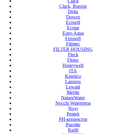
Clack
Clack, Runxin
Delta
Dowex
Ecosoft
Ecotar
Euro-Aqua
Ferosoft
Filmtec
FILTER HOUSING
Fleck
Flotec
Honeywell
ITA
Kinetico
Lanxess
Lewatit
Merlin
NatureWater
Nocchi Waterpress
Noyi
Pentek
PH-корректор
Purolite
Raifil