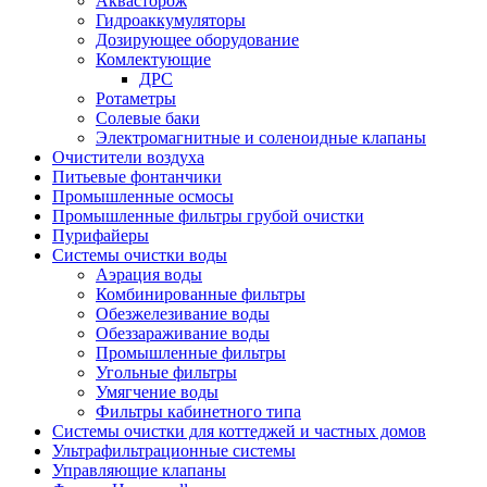
Аквасторож
Гидроаккумуляторы
Дозирующее оборудование
Комлектующие
ДРС
Ротаметры
Солевые баки
Электромагнитные и соленоидные клапаны
Очистители воздуха
Питьевые фонтанчики
Промышленные осмосы
Промышленные фильтры грубой очистки
Пурифайеры
Системы очистки воды
Аэрация воды
Комбинированные фильтры
Обезжелезивание воды
Обеззараживание воды
Промышленные фильтры
Угольные фильтры
Умягчение воды
Фильтры кабинетного типа
Системы очистки для коттеджей и частных домов
Ультрафильтрационные системы
Управляющие клапаны