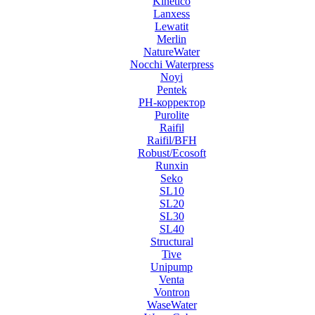
Kinetico
Lanxess
Lewatit
Merlin
NatureWater
Nocchi Waterpress
Noyi
Pentek
PH-корректор
Purolite
Raifil
Raifil/BFH
Robust/Ecosoft
Runxin
Seko
SL10
SL20
SL30
SL40
Structural
Tive
Unipump
Venta
Vontron
WaseWater