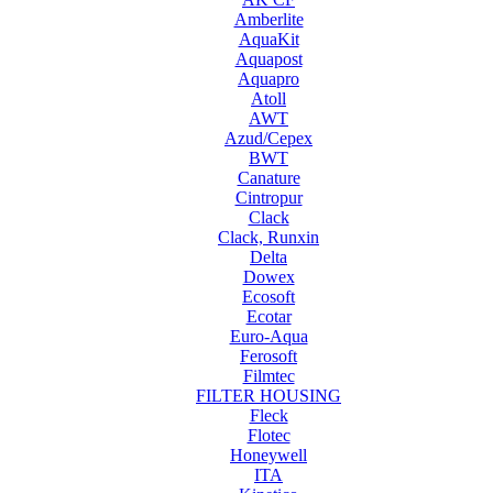
Amberlite
AquaKit
Aquapost
Aquapro
Atoll
AWT
Azud/Cepex
BWT
Canature
Cintropur
Clack
Clack, Runxin
Delta
Dowex
Ecosoft
Ecotar
Euro-Aqua
Ferosoft
Filmtec
FILTER HOUSING
Fleck
Flotec
Honeywell
ITA