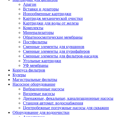
Арагон
Вставки и дозаторы
Ионообменные картриджи
Картридж механической очистки
Картриджи для воды от железа
Комплекты
Минерализаторы
Обратноосмотические мембраны
Постфильтры
Сменные элементы для кувшинов
Сменные элементы для пурифайеров
Сменные элементы для фильтров-насадок
Угольные картриджи
УФ мембраны
Корпуса фильтров
Кулеры
Магистральные фильтры
Насосное оборудование
Вибрационные насосы
Вихревые насосы
Дренажные, фекальные, канализационные насосы
Станция автомат. водоснабжения
Центробежные погружные насосы для скважин
Оборудование для водоочистки