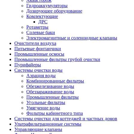
Аквасторож
Гидроаккумуляторы
Дозирующее оборудование
Комлектующие
ДРС
Ротаметры
Солевые баки
Электромагнитные и соленоидные клапаны
Очистители воздуха
Питьевые фонтанчики
Промышленные осмосы
Промышленные фильтры грубой очистки
Пурифайеры
Системы очистки воды
Аэрация воды
Комбинированные фильтры
Обезжелезивание воды
Обеззараживание воды
Промышленные фильтры
Угольные фильтры
Умягчение воды
Фильтры кабинетного типа
Системы очистки для коттеджей и частных домов
Ультрафильтрационные системы
Управляющие клапаны