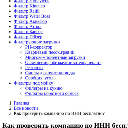
Фильтр Honeywell
Фильтр Kinetico
Фильтр Raifil
Фильтр Water Boss
Фильтр Аквафор
Фильтр Атолл
Фильтр Барьер
Фильтр Гейзер
Фильтрующие загрузки
PH-корректор
Кварцевый песок,гравий
Многокомпонентные загрузки
Осветление, обезжелезиватель, цеолит
Реагенты
Смолы для очистки воды
Сорбция, уголь
Фильтры под мойку
Фильтры на кухню
Фильтры обратного осмоса
Главная
Все новости
Как проверить компанию по ИНН бесплатно?
Как проверить компанию по ИНН бесп