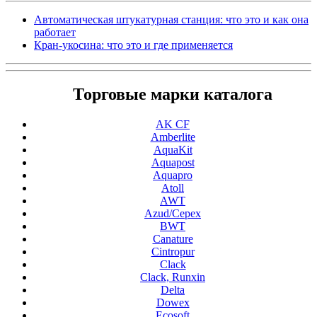
Автоматическая штукатурная станция: что это и как она
работает
Кран-укосина: что это и где применяется
Торговые марки каталога
AK CF
Amberlite
AquaKit
Aquapost
Aquapro
Atoll
AWT
Azud/Cepex
BWT
Canature
Cintropur
Clack
Clack, Runxin
Delta
Dowex
Ecosoft