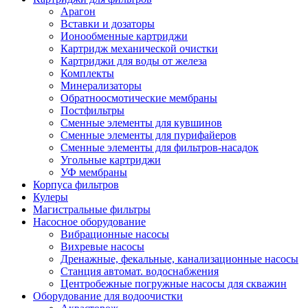
Арагон
Вставки и дозаторы
Ионообменные картриджи
Картридж механической очистки
Картриджи для воды от железа
Комплекты
Минерализаторы
Обратноосмотические мембраны
Постфильтры
Сменные элементы для кувшинов
Сменные элементы для пурифайеров
Сменные элементы для фильтров-насадок
Угольные картриджи
УФ мембраны
Корпуса фильтров
Кулеры
Магистральные фильтры
Насосное оборудование
Вибрационные насосы
Вихревые насосы
Дренажные, фекальные, канализационные насосы
Станция автомат. водоснабжения
Центробежные погружные насосы для скважин
Оборудование для водоочистки