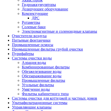
Аквасторож
Гидроаккумуляторы
Дозирующее оборудование
Комлектующие
ДРС
Ротаметры
Солевые баки
Электромагнитные и соленоидные клапаны
Очистители воздуха
Питьевые фонтанчики
Промышленные осмосы
Промышленные фильтры грубой очистки
Пурифайеры
Системы очистки воды
Аэрация воды
Комбинированные фильтры
Обезжелезивание воды
Обеззараживание воды
Промышленные фильтры
Угольные фильтры
Умягчение воды
Фильтры кабинетного типа
Системы очистки для коттеджей и частных домов
Ультрафильтрационные системы
Управляющие клапаны