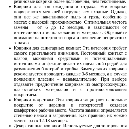
резиновые коврики более долговечны, чем текстильные.
Коврики для зон ожидания и отдыха: Эти коврики
подвергаются меньшей нагрузке, чем входные. Однако,
они все же накапливают пыль и грязь, особенно в
местах с высокой проходимостью. Оптимальная частота
замены – от 6 до 12 месяцев, в зависимости от
интенсивности использования и материала. Обращайте
внимание на потертости ворса и появление неприятных
запахов.
Коврики для санитарных комнат: Эта категория требует
самого пристального внимания. Постоянный контакт с
влагой, моющими средствами и потенциальными
источниками инфекции делает их идеальной средой для
размножения бактерий и грибка. Замену таких ковриков
рекомендуется проводить каждые 3-6 месяцев, а в случае
появления плесени – незамедлительно. При выборе
отдавайте предпочтение коврикам из быстросохнущих,
влагостойких материалов и с противоскользящим
покрытием.
Коврики под столы: Эти коврики защищают напольное
покрытие от царапин и потертостей, создавая
комфортное рабочее место. Частота замены определяется
степенью износа и загрязнения. Как правило, их можно
менять раз в 12-18 месяцев.
Декоративные коврики: Используемые для зонирования