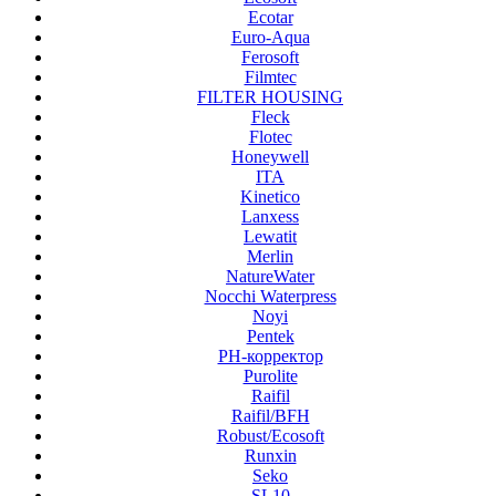
Ecotar
Euro-Aqua
Ferosoft
Filmtec
FILTER HOUSING
Fleck
Flotec
Honeywell
ITA
Kinetico
Lanxess
Lewatit
Merlin
NatureWater
Nocchi Waterpress
Noyi
Pentek
PH-корректор
Purolite
Raifil
Raifil/BFH
Robust/Ecosoft
Runxin
Seko
SL10