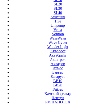
SL20
SL30
SL40
Structural
Tive
Unipump
Venta
Vontron
WaseWater
Wave Cyber
Wonder Light
Аквабосс
Аквабрайт
Акватрол
Аквафор
Атмос
Барьер
Беларусь
ВВ10
ВВ20
Гейзер
Камский фильтр
Нептун
РМ НАНОТЕХ